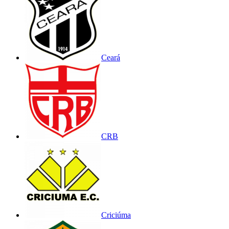
Ceará
CRB
Criciúma