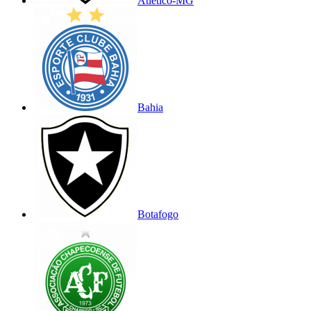
Atlético-MG
Bahia
Botafogo