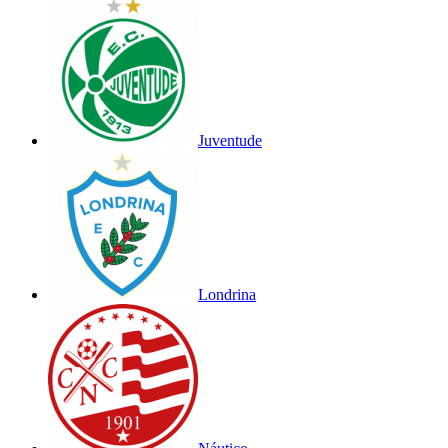
Juventude
Londrina