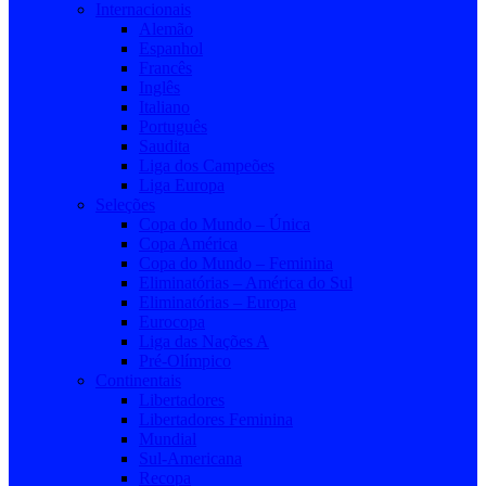
Internacionais
Alemão
Espanhol
Francês
Inglês
Italiano
Português
Saudita
Liga dos Campeões
Liga Europa
Seleções
Copa do Mundo – Única
Copa América
Copa do Mundo – Feminina
Eliminatórias – América do Sul
Eliminatórias – Europa
Eurocopa
Liga das Nações A
Pré-Olímpico
Continentais
Libertadores
Libertadores Feminina
Mundial
Sul-Americana
Recopa