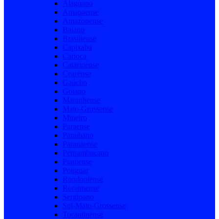
Alagoano
Amapaense
Amazonense
Baiano
Brasiliense
Capixaba
Carioca
Catarinense
Cearense
Gaúcho
Goiano
Maranhense
Mato-Grossense
Mineiro
Paraense
Paraibano
Paranaense
Pernambucano
Piauiense
Potiguar
Rondoniense
Roraimense
Sergipano
Sul-Mato-Grossense
Tocantinense