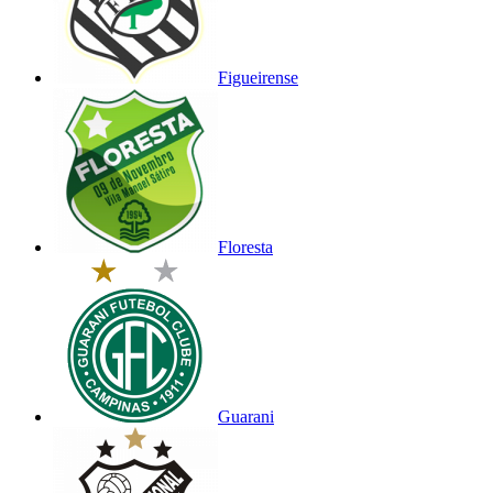
Figueirense
Floresta
Guarani