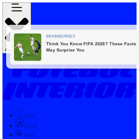
Fechar Menu
Times
Placar
Rádio