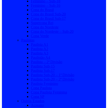
Feminino – Sub-18
Feminino – Sub-16
Copa do Brasil
Copa do Brasil Sub-20
Copa do Brasil Sub-17
Supercopa Rei
Copa do Nordeste
Copa do Nordeste – Sub-20
Copa Verde
Paulistas
Paulista A1
Paulista A2
Paulista A3
Paulistão A4
Paulista – 2ª Divisão
Paulista Sub-15
Paulista Sub-17
Paulista Sub-20 – 1ª Divisão
Paulista Sub-20 – 2ª Divisão
Paulista Feminino
Copa Paulista
Copa Paulista Feminina
Copa SP
Outros Estados
Acreano