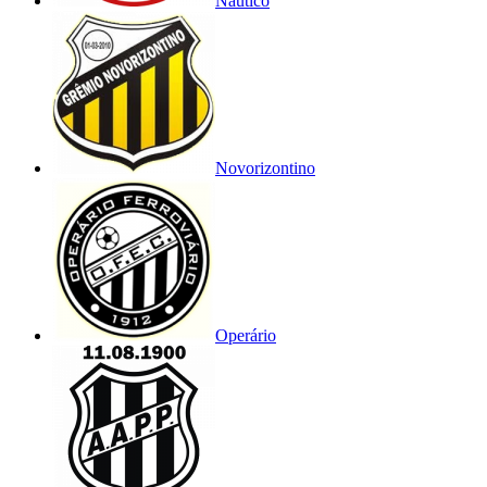
Náutico
Novorizontino
Operário