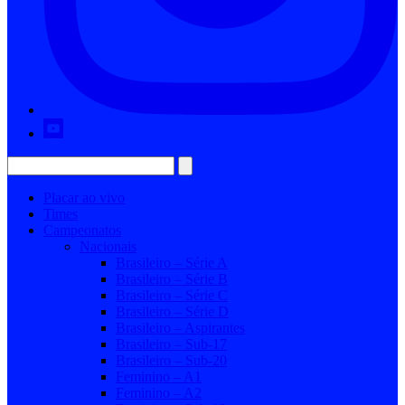
Placar ao vivo
Times
Campeonatos
Nacionais
Brasileiro – Série A
Brasileiro – Série B
Brasileiro – Série C
Brasileiro – Série D
Brasileiro – Aspirantes
Brasileiro – Sub-17
Brasileiro – Sub-20
Feminino – A1
Feminino – A2