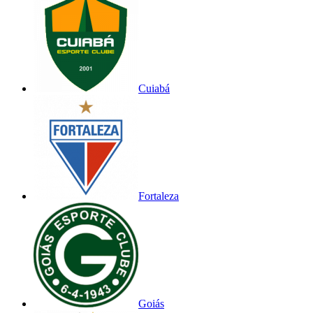
Cuiabá
Fortaleza
Goiás