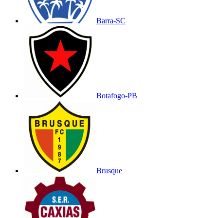
Barra-SC
Botafogo-PB
Brusque