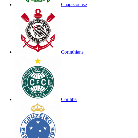
Chapecoense
Corinthians
Coritiba