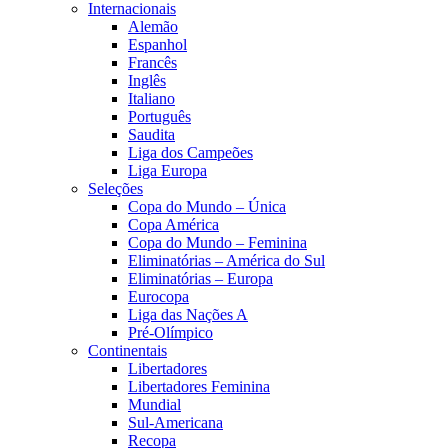
Internacionais
Alemão
Espanhol
Francês
Inglês
Italiano
Português
Saudita
Liga dos Campeões
Liga Europa
Seleções
Copa do Mundo – Única
Copa América
Copa do Mundo – Feminina
Eliminatórias – América do Sul
Eliminatórias – Europa
Eurocopa
Liga das Nações A
Pré-Olímpico
Continentais
Libertadores
Libertadores Feminina
Mundial
Sul-Americana
Recopa