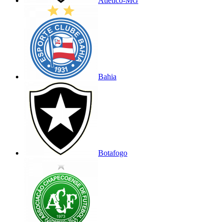
Atlético-MG
Bahia
Botafogo