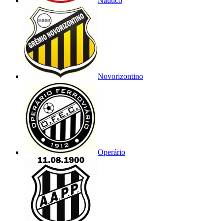
Náutico
Novorizontino
Operário