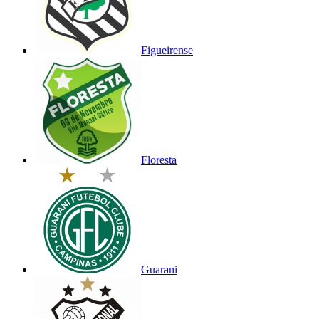
Figueirense
Floresta
Guarani