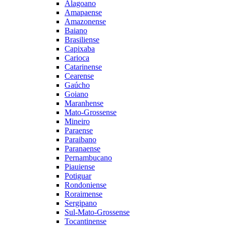
Alagoano
Amapaense
Amazonense
Baiano
Brasiliense
Capixaba
Carioca
Catarinense
Cearense
Gaúcho
Goiano
Maranhense
Mato-Grossense
Mineiro
Paraense
Paraibano
Paranaense
Pernambucano
Piauiense
Potiguar
Rondoniense
Roraimense
Sergipano
Sul-Mato-Grossense
Tocantinense