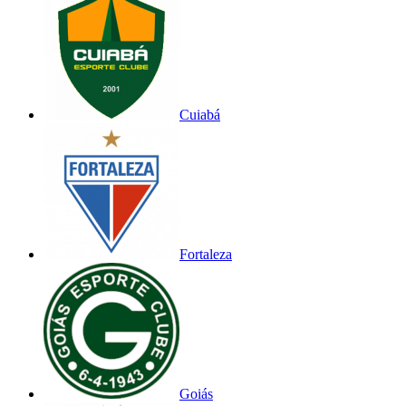
Cuiabá
Fortaleza
Goiás