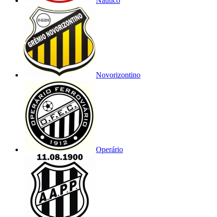
Náutico
Novorizontino
Operário