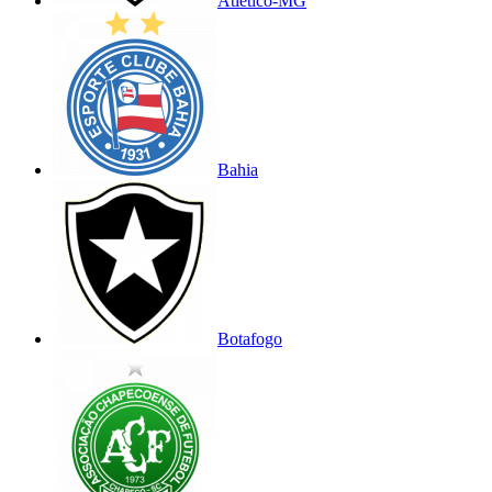
Atlético-MG
Bahia
Botafogo