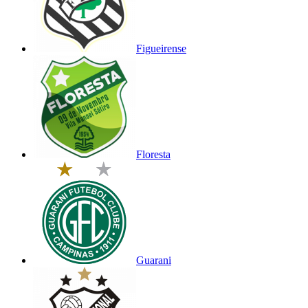
Figueirense
Floresta
Guarani