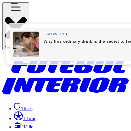
Fechar Menu
Times
Placar
Rádio