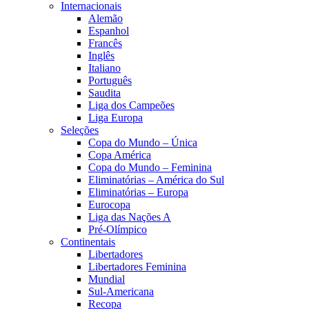
Internacionais
Alemão
Espanhol
Francês
Inglês
Italiano
Português
Saudita
Liga dos Campeões
Liga Europa
Seleções
Copa do Mundo – Única
Copa América
Copa do Mundo – Feminina
Eliminatórias – América do Sul
Eliminatórias – Europa
Eurocopa
Liga das Nações A
Pré-Olímpico
Continentais
Libertadores
Libertadores Feminina
Mundial
Sul-Americana
Recopa