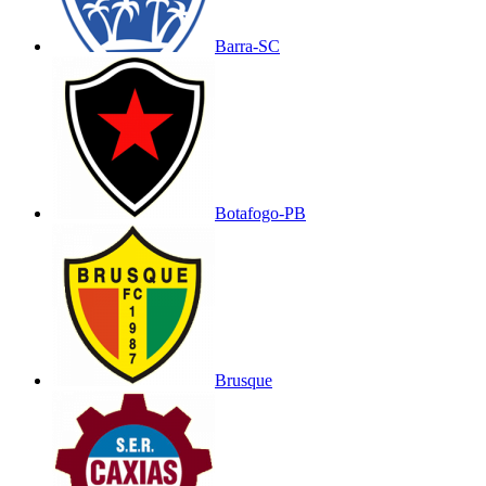
Barra-SC
Botafogo-PB
Brusque