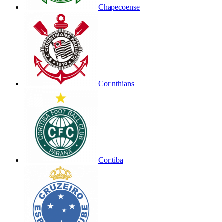
Chapecoense
Corinthians
Coritiba