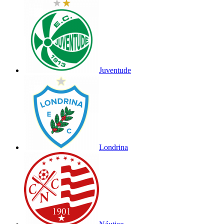
Juventude
Londrina