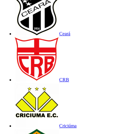
Ceará
CRB
Criciúma