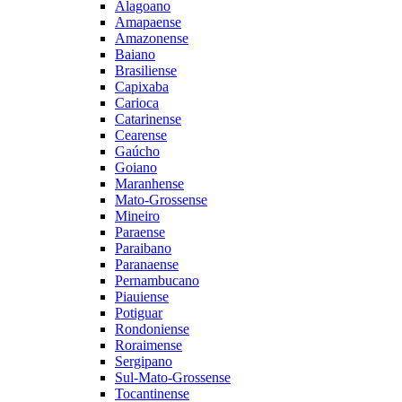
Alagoano
Amapaense
Amazonense
Baiano
Brasiliense
Capixaba
Carioca
Catarinense
Cearense
Gaúcho
Goiano
Maranhense
Mato-Grossense
Mineiro
Paraense
Paraibano
Paranaense
Pernambucano
Piauiense
Potiguar
Rondoniense
Roraimense
Sergipano
Sul-Mato-Grossense
Tocantinense