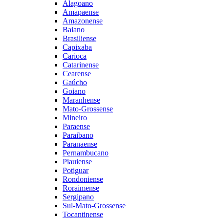
Alagoano
Amapaense
Amazonense
Baiano
Brasiliense
Capixaba
Carioca
Catarinense
Cearense
Gaúcho
Goiano
Maranhense
Mato-Grossense
Mineiro
Paraense
Paraibano
Paranaense
Pernambucano
Piauiense
Potiguar
Rondoniense
Roraimense
Sergipano
Sul-Mato-Grossense
Tocantinense