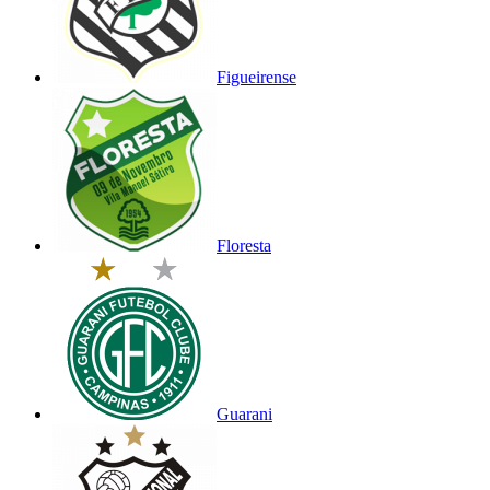
Figueirense
Floresta
Guarani