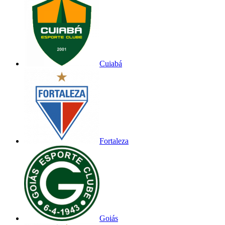
Cuiabá
Fortaleza
Goiás