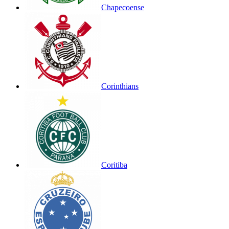
Chapecoense
Corinthians
Coritiba