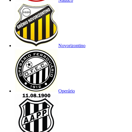
Náutico
Novorizontino
Operário