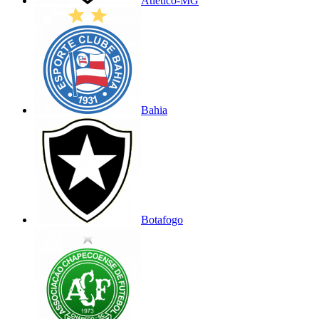
Atlético-MG
Bahia
Botafogo