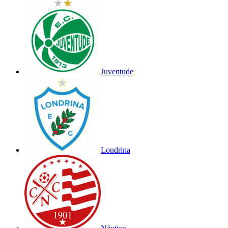
Juventude
Londrina