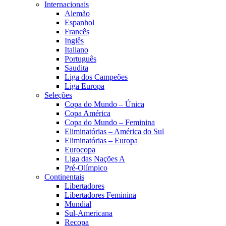
Internacionais
Alemão
Espanhol
Francês
Inglês
Italiano
Português
Saudita
Liga dos Campeões
Liga Europa
Seleções
Copa do Mundo – Única
Copa América
Copa do Mundo – Feminina
Eliminatórias – América do Sul
Eliminatórias – Europa
Eurocopa
Liga das Nações A
Pré-Olímpico
Continentais
Libertadores
Libertadores Feminina
Mundial
Sul-Americana
Recopa