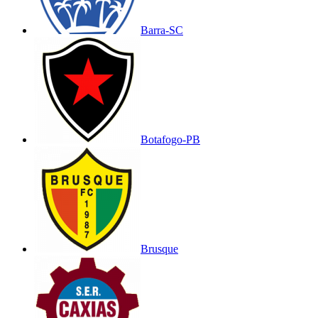
Barra-SC
Botafogo-PB
Brusque