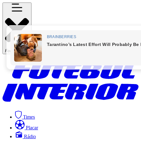
Fechar Menu
Times
Placar
Rádio