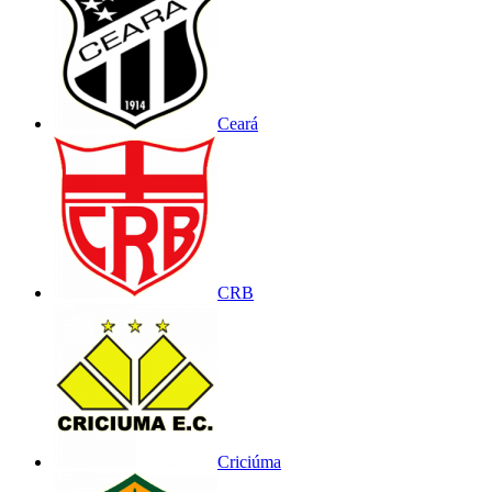
Ceará
CRB
Criciúma