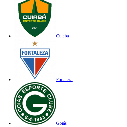
Cuiabá
Fortaleza
Goiás