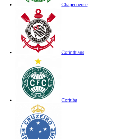
Chapecoense
Corinthians
Coritiba