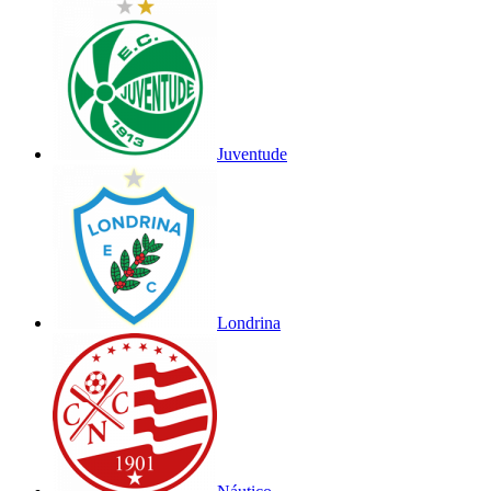
Juventude
Londrina