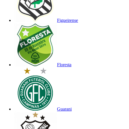
Figueirense
Floresta
Guarani