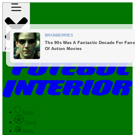
Fechar Menu
Times
Placar
Rádio