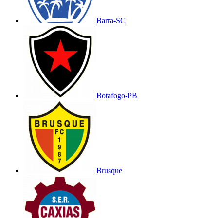
Barra-SC
Botafogo-PB
Brusque