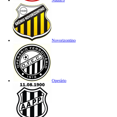
Náutico
Novorizontino
Operário