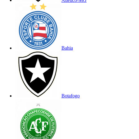
Atlético-MG
Bahia
Botafogo