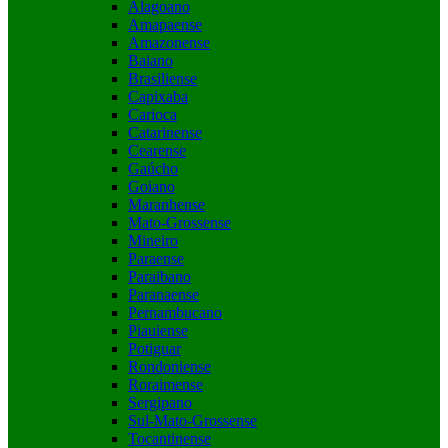
Alagoano
Amapaense
Amazonense
Baiano
Brasiliense
Capixaba
Carioca
Catarinense
Cearense
Gaúcho
Goiano
Maranhense
Mato-Grossense
Mineiro
Paraense
Paraibano
Paranaense
Pernambucano
Piauiense
Potiguar
Rondoniense
Roraimense
Sergipano
Sul-Mato-Grossense
Tocantinense