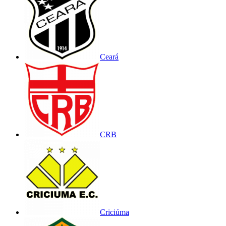
Ceará
CRB
Criciúma