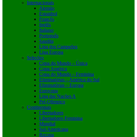
Internacionais
Alemão
Espanhol
Francês
Inglês
Italiano
Português
Saudita
Liga dos Campeões
Liga Europa
Seleções
Copa do Mundo – Única
Copa América
Copa do Mundo – Feminina
Eliminatórias – América do Sul
Eliminatórias – Europa
Eurocopa
Liga das Nações A
Pré-Olímpico
Continentais
Libertadores
Libertadores Feminina
Mundial
Sul-Americana
Recopa