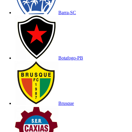
Barra-SC
Botafogo-PB
Brusque