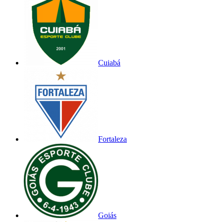
Cuiabá
Fortaleza
Goiás