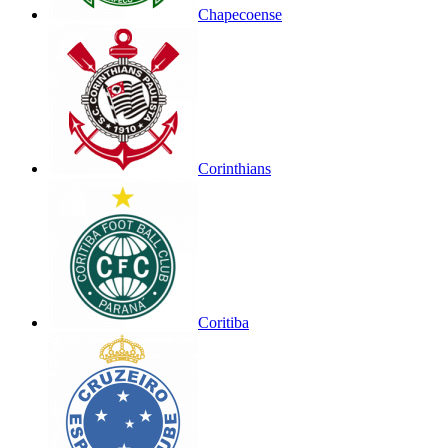
Chapecoense
Corinthians
Coritiba