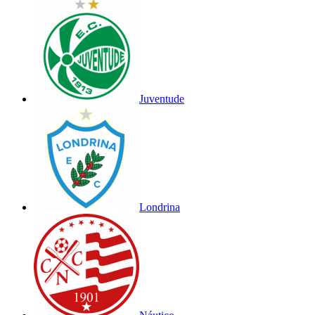
Juventude
Londrina