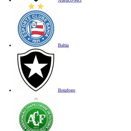
Atlético-MG
Bahia
Botafogo