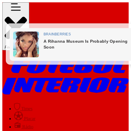
Fechar Menu
Times
Placar
Rádio