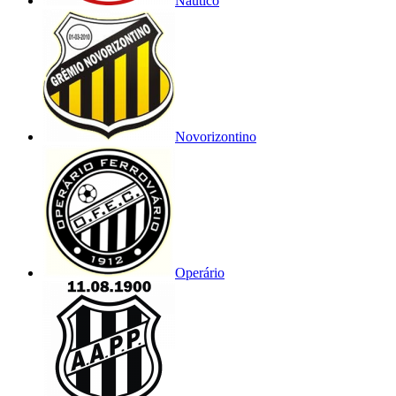
Náutico
Novorizontino
Operário