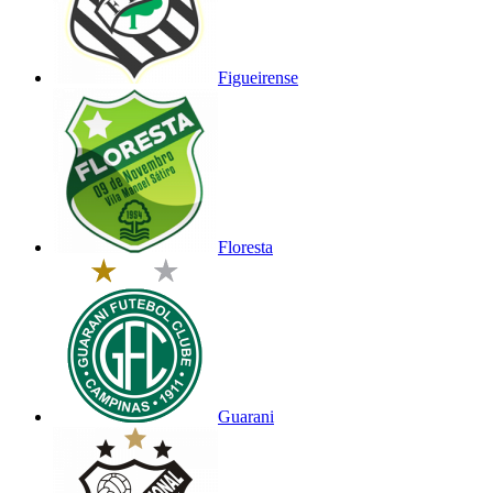
Figueirense
Floresta
Guarani