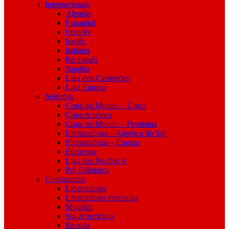
Internacionais
Alemão
Espanhol
Francês
Inglês
Italiano
Português
Saudita
Liga dos Campeões
Liga Europa
Seleções
Copa do Mundo – Única
Copa América
Copa do Mundo – Feminina
Eliminatórias – América do Sul
Eliminatórias – Europa
Eurocopa
Liga das Nações A
Pré-Olímpico
Continentais
Libertadores
Libertadores Feminina
Mundial
Sul-Americana
Recopa