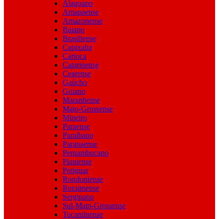
Alagoano
Amapaense
Amazonense
Baiano
Brasiliense
Capixaba
Carioca
Catarinense
Cearense
Gaúcho
Goiano
Maranhense
Mato-Grossense
Mineiro
Paraense
Paraibano
Paranaense
Pernambucano
Piauiense
Potiguar
Rondoniense
Roraimense
Sergipano
Sul-Mato-Grossense
Tocantinense