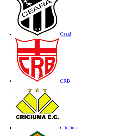
Ceará
CRB
Criciúma