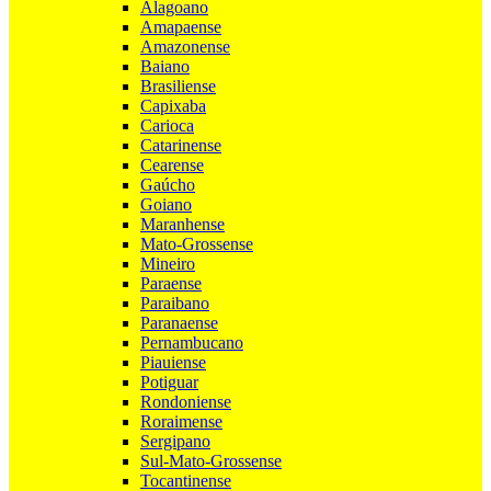
Alagoano
Amapaense
Amazonense
Baiano
Brasiliense
Capixaba
Carioca
Catarinense
Cearense
Gaúcho
Goiano
Maranhense
Mato-Grossense
Mineiro
Paraense
Paraibano
Paranaense
Pernambucano
Piauiense
Potiguar
Rondoniense
Roraimense
Sergipano
Sul-Mato-Grossense
Tocantinense