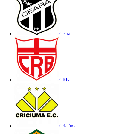
Ceará
CRB
Criciúma