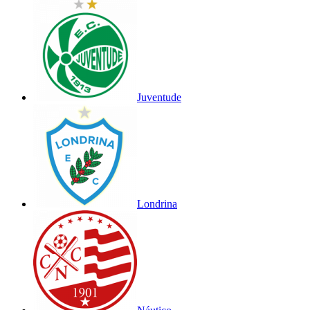
Juventude
Londrina