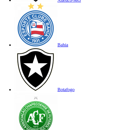
Atlético-MG
Bahia
Botafogo