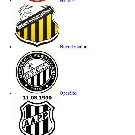
Náutico
Novorizontino
Operário