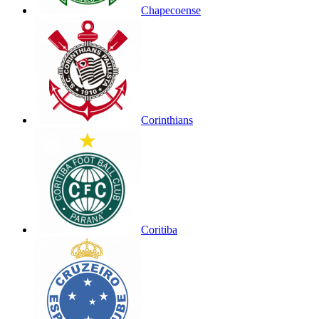
Chapecoense
Corinthians
Coritiba