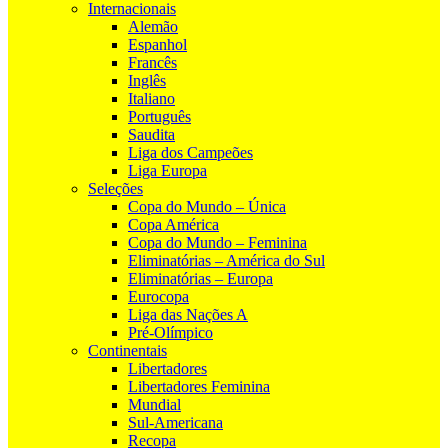
Internacionais
Alemão
Espanhol
Francês
Inglês
Italiano
Português
Saudita
Liga dos Campeões
Liga Europa
Seleções
Copa do Mundo – Única
Copa América
Copa do Mundo – Feminina
Eliminatórias – América do Sul
Eliminatórias – Europa
Eurocopa
Liga das Nações A
Pré-Olímpico
Continentais
Libertadores
Libertadores Feminina
Mundial
Sul-Americana
Recopa