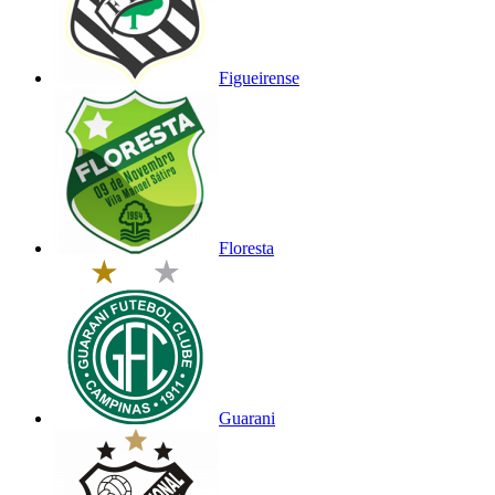
Figueirense
Floresta
Guarani