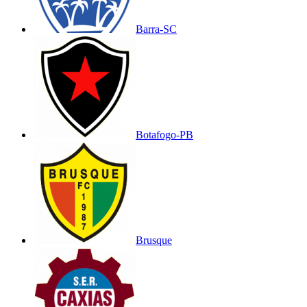
Barra-SC
Botafogo-PB
Brusque