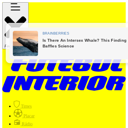
Fechar Menu
Times
Placar
Rádio