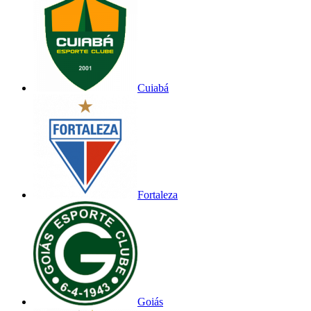
Cuiabá
Fortaleza
Goiás