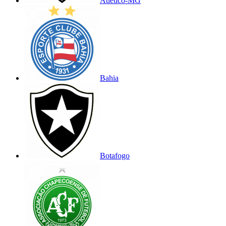
Atlético-MG
Bahia
Botafogo