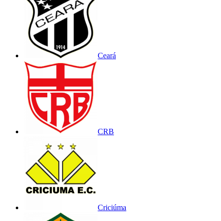
Ceará
CRB
Criciúma