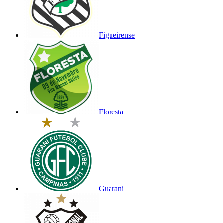
Figueirense
Floresta
Guarani