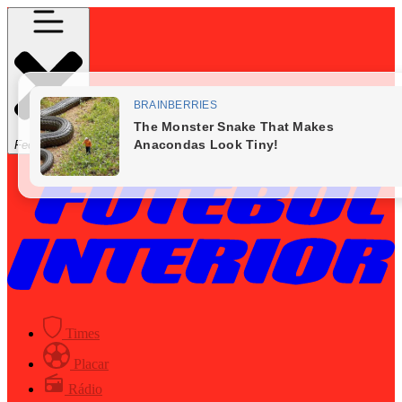
Fechar Menu
Times
Placar
Rádio