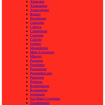
Alagoano
Amapaense
Amazonense
Baiano
Brasiliense
Capixaba
Carioca
Catarinense
Cearense
Gaúcho
Goiano
Maranhense
Mato-Grossense
Mineiro
Paraense
Paraibano
Paranaense
Pernambucano
Piauiense
Potiguar
Rondoniense
Roraimense
Sergipano
Sul-Mato-Grossense
Tocantinense