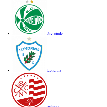
Juventude
Londrina