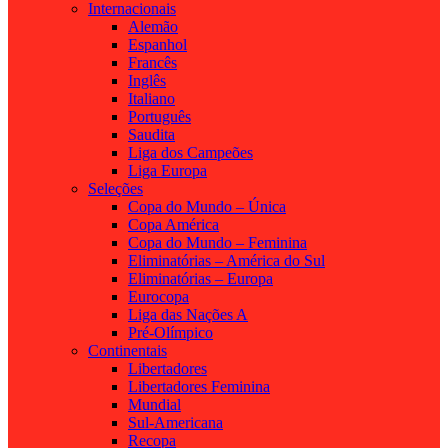
Internacionais
Alemão
Espanhol
Francês
Inglês
Italiano
Português
Saudita
Liga dos Campeões
Liga Europa
Seleções
Copa do Mundo – Única
Copa América
Copa do Mundo – Feminina
Eliminatórias – América do Sul
Eliminatórias – Europa
Eurocopa
Liga das Nações A
Pré-Olímpico
Continentais
Libertadores
Libertadores Feminina
Mundial
Sul-Americana
Recopa