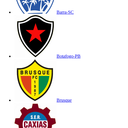
Barra-SC
Botafogo-PB
Brusque