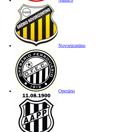
Náutico
Novorizontino
Operário