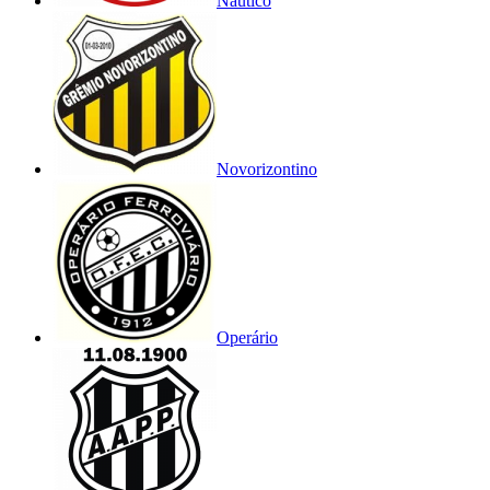
Náutico
Novorizontino
Operário