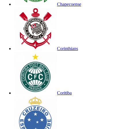
Chapecoense
Corinthians
Coritiba