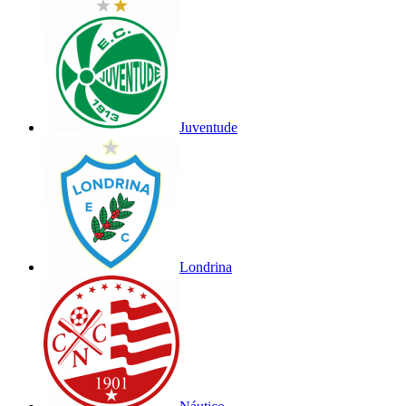
Juventude
Londrina