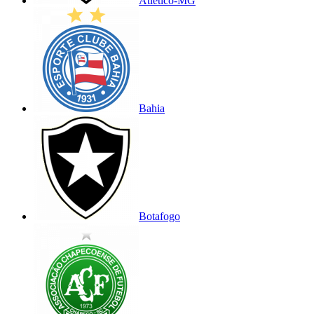
Atlético-MG
Bahia
Botafogo