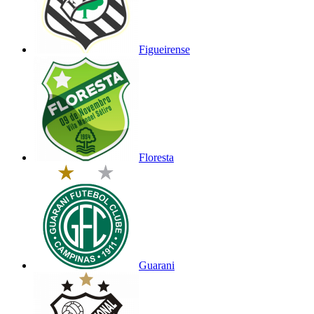
Figueirense
Floresta
Guarani