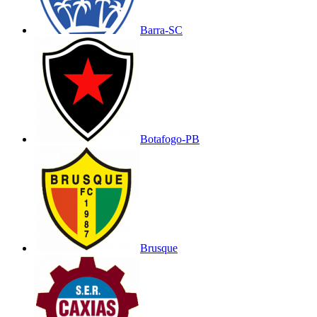
Barra-SC
Botafogo-PB
Brusque