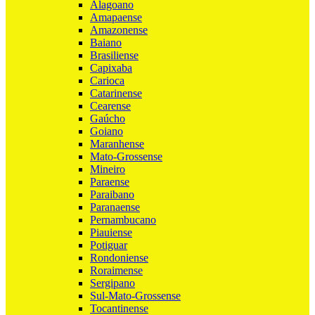
Alagoano
Amapaense
Amazonense
Baiano
Brasiliense
Capixaba
Carioca
Catarinense
Cearense
Gaúcho
Goiano
Maranhense
Mato-Grossense
Mineiro
Paraense
Paraibano
Paranaense
Pernambucano
Piauiense
Potiguar
Rondoniense
Roraimense
Sergipano
Sul-Mato-Grossense
Tocantinense