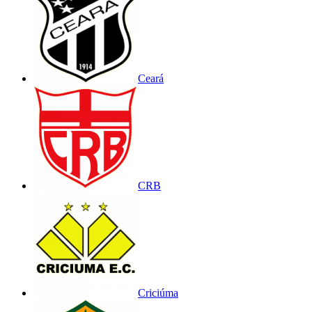
Ceará
CRB
Criciúma