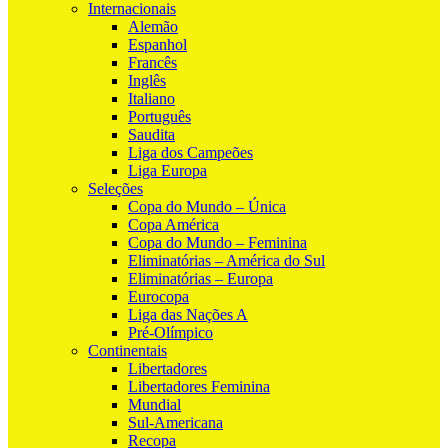
Internacionais
Alemão
Espanhol
Francês
Inglês
Italiano
Português
Saudita
Liga dos Campeões
Liga Europa
Seleções
Copa do Mundo – Única
Copa América
Copa do Mundo – Feminina
Eliminatórias – América do Sul
Eliminatórias – Europa
Eurocopa
Liga das Nações A
Pré-Olímpico
Continentais
Libertadores
Libertadores Feminina
Mundial
Sul-Americana
Recopa