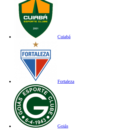
Cuiabá
Fortaleza
Goiás