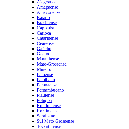
Alagoano
Amapaense
Amazonense
Baiano
Brasiliense
Capixaba
Carioca
Catarinense
Cearense
Gaúcho
Goiano
Maranhense
Mato-Grossense
Mineiro
Paraense
Paraibano
Paranaense
Pernambucano
Piauiense
Potiguar
Rondoniense
Roraimense
Sergipano
Sul-Mato-Grossense
Tocantinense