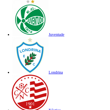
Juventude
Londrina