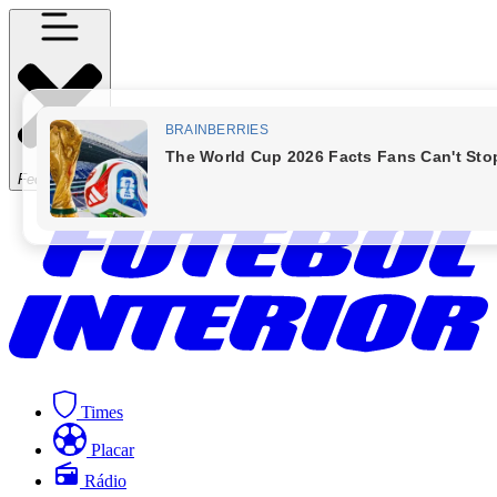
Fechar Menu
Times
Placar
Rádio