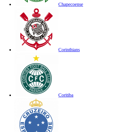
Chapecoense
Corinthians
Coritiba