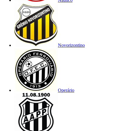
Náutico
Novorizontino
Operário