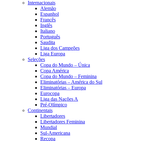
Internacionais
Alemão
Espanhol
Francês
Inglês
Italiano
Português
Saudita
Liga dos Campeões
Liga Europa
Seleções
Copa do Mundo – Única
Copa América
Copa do Mundo – Feminina
Eliminatórias – América do Sul
Eliminatórias – Europa
Eurocopa
Liga das Nações A
Pré-Olímpico
Continentais
Libertadores
Libertadores Feminina
Mundial
Sul-Americana
Recopa