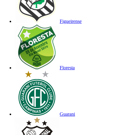
Figueirense
Floresta
Guarani