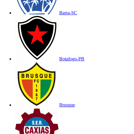
Barra-SC
Botafogo-PB
Brusque