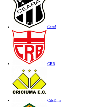
Ceará
CRB
Criciúma