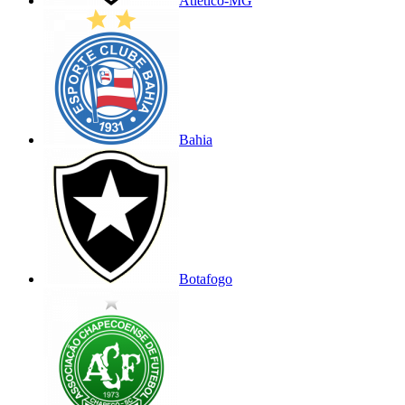
Atlético-MG
Bahia
Botafogo