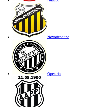
Náutico
Novorizontino
Operário