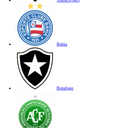
Atlético-MG
Bahia
Botafogo