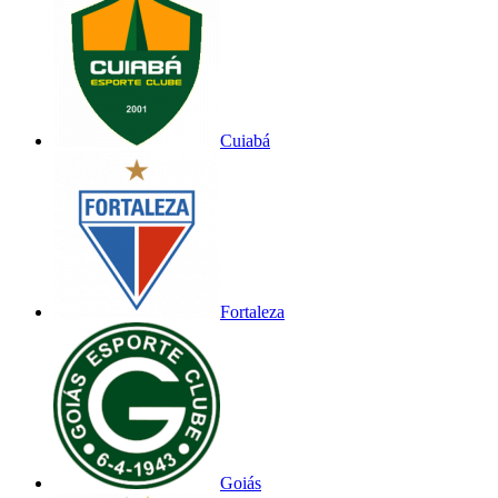
Cuiabá
Fortaleza
Goiás