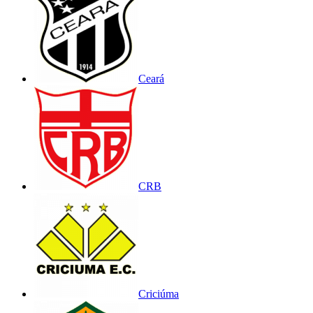
Ceará
CRB
Criciúma