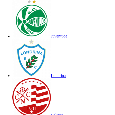
Juventude
Londrina