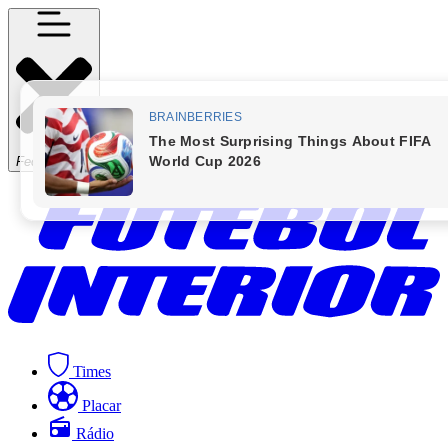
Fechar Menu
Times
Placar
Rádio