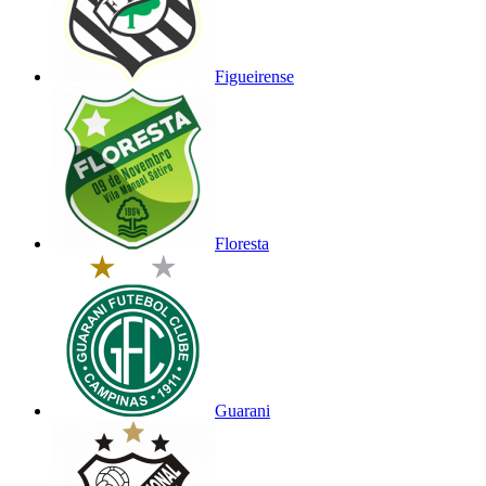
Figueirense
Floresta
Guarani