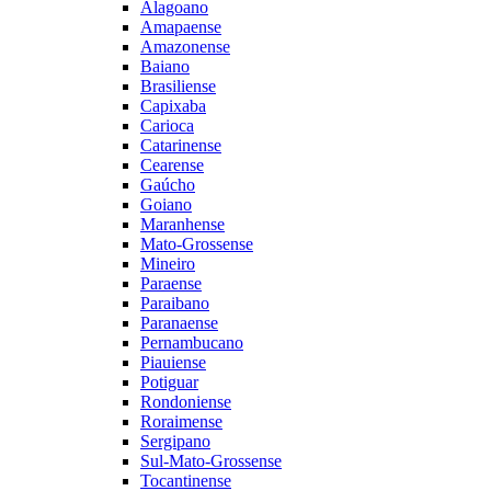
Alagoano
Amapaense
Amazonense
Baiano
Brasiliense
Capixaba
Carioca
Catarinense
Cearense
Gaúcho
Goiano
Maranhense
Mato-Grossense
Mineiro
Paraense
Paraibano
Paranaense
Pernambucano
Piauiense
Potiguar
Rondoniense
Roraimense
Sergipano
Sul-Mato-Grossense
Tocantinense