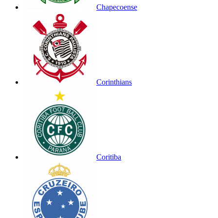
Chapecoense
Corinthians
Coritiba