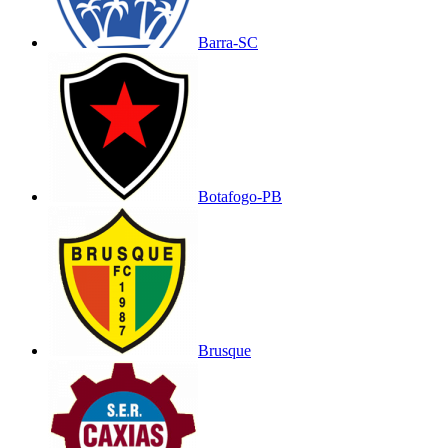
Barra-SC
Botafogo-PB
Brusque