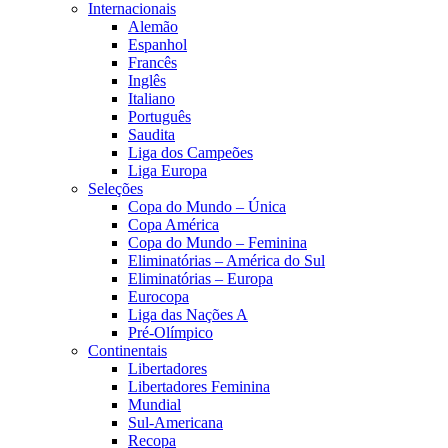
Internacionais
Alemão
Espanhol
Francês
Inglês
Italiano
Português
Saudita
Liga dos Campeões
Liga Europa
Seleções
Copa do Mundo – Única
Copa América
Copa do Mundo – Feminina
Eliminatórias – América do Sul
Eliminatórias – Europa
Eurocopa
Liga das Nações A
Pré-Olímpico
Continentais
Libertadores
Libertadores Feminina
Mundial
Sul-Americana
Recopa