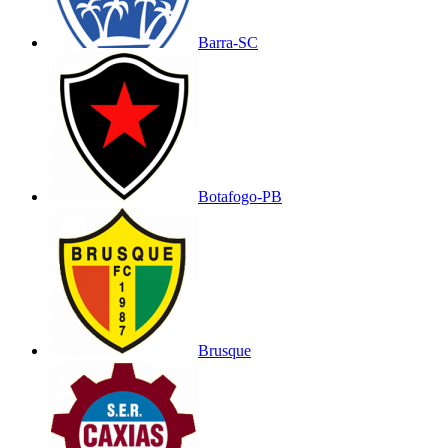
Barra-SC
Botafogo-PB
Brusque