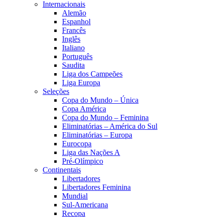
Internacionais
Alemão
Espanhol
Francês
Inglês
Italiano
Português
Saudita
Liga dos Campeões
Liga Europa
Seleções
Copa do Mundo – Única
Copa América
Copa do Mundo – Feminina
Eliminatórias – América do Sul
Eliminatórias – Europa
Eurocopa
Liga das Nações A
Pré-Olímpico
Continentais
Libertadores
Libertadores Feminina
Mundial
Sul-Americana
Recopa