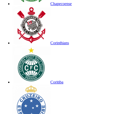
Chapecoense
Corinthians
Coritiba