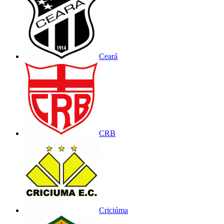
Ceará
CRB
Criciúma