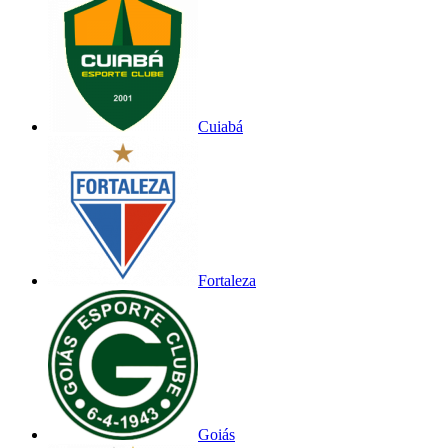
Cuiabá
Fortaleza
Goiás