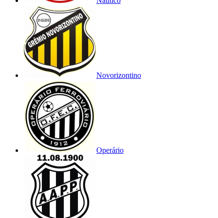
Náutico
Novorizontino
Operário