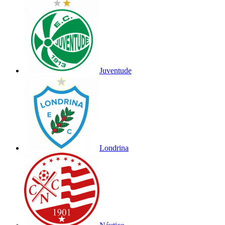
Juventude
Londrina