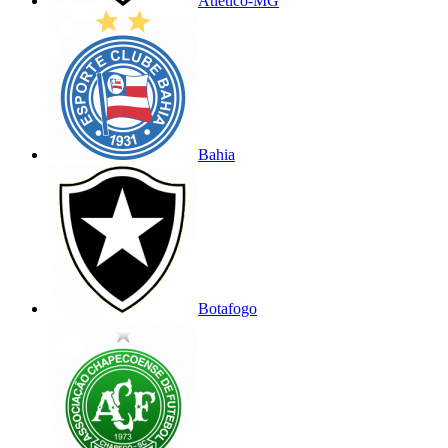
Atlético-MG
Bahia
Botafogo