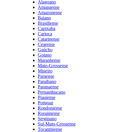
Alagoano
Amapaense
Amazonense
Baiano
Brasiliense
Capixaba
Carioca
Catarinense
Cearense
Gaúcho
Goiano
Maranhense
Mato-Grossense
Mineiro
Paraense
Paraibano
Paranaense
Pernambucano
Piauiense
Potiguar
Rondoniense
Roraimense
Sergipano
Sul-Mato-Grossense
Tocantinense