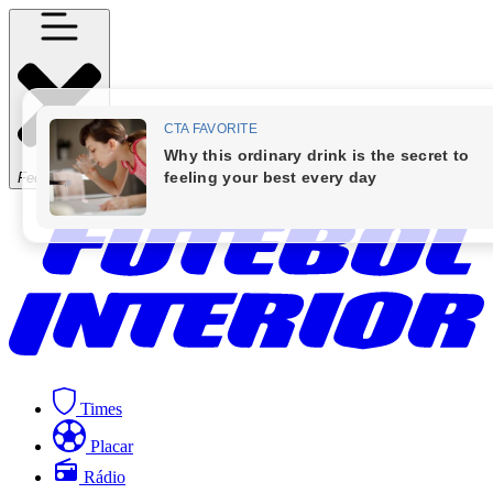
Fechar Menu
Times
Placar
Rádio