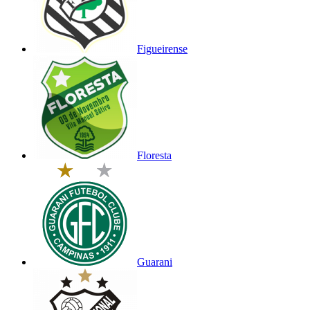
Figueirense
Floresta
Guarani