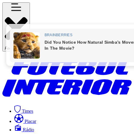
Fechar Menu
Times
Placar
Rádio