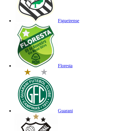
Figueirense
Floresta
Guarani