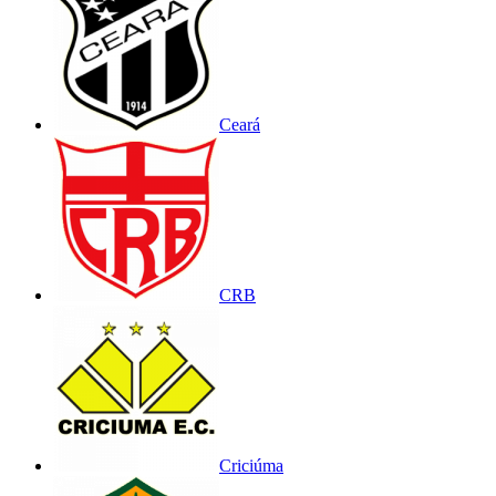
Ceará
CRB
Criciúma