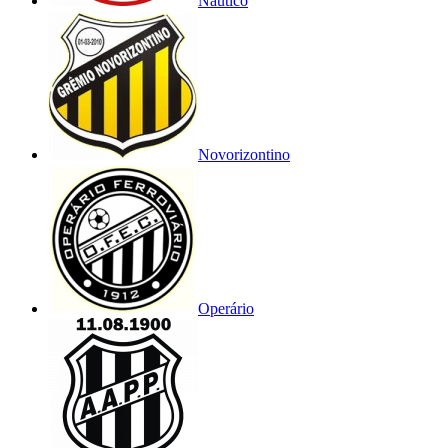
Náutico
Novorizontino
Operário