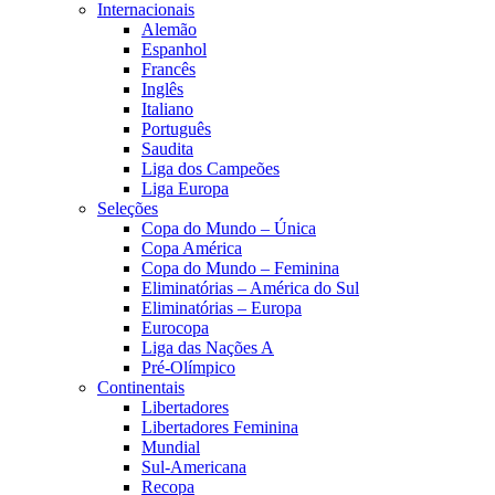
Internacionais
Alemão
Espanhol
Francês
Inglês
Italiano
Português
Saudita
Liga dos Campeões
Liga Europa
Seleções
Copa do Mundo – Única
Copa América
Copa do Mundo – Feminina
Eliminatórias – América do Sul
Eliminatórias – Europa
Eurocopa
Liga das Nações A
Pré-Olímpico
Continentais
Libertadores
Libertadores Feminina
Mundial
Sul-Americana
Recopa