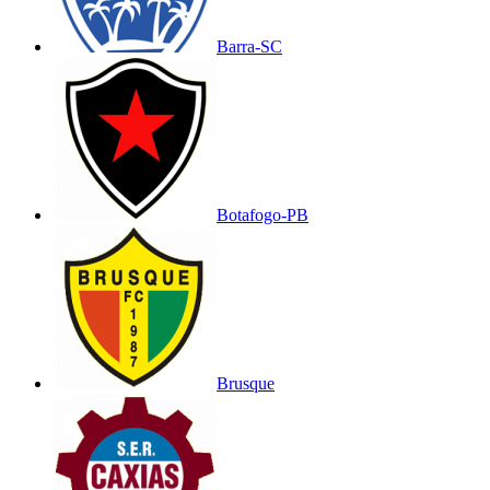
Barra-SC
Botafogo-PB
Brusque