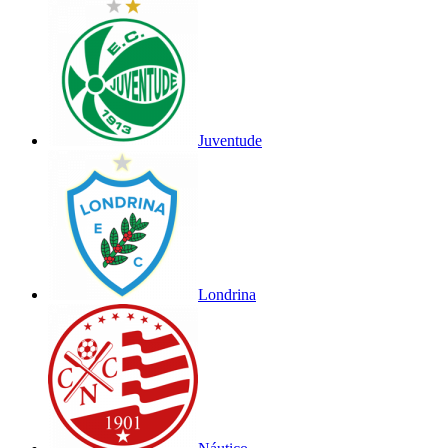
Juventude
Londrina