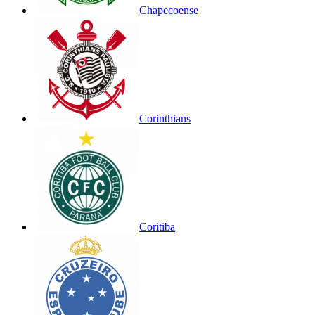
Chapecoense
Corinthians
Coritiba