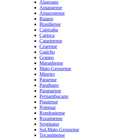
Alagoano
Amapaense
Amazonense
Baiano
Brasiliense
Capixaba
Carioca
Catarinense
Cearense
Gaúcho
Goiano
Maranhense
Mato-Grossense
Mineiro
Paraense
Paraibano
Paranaense
Pernambucano
Piauiense
Potiguar
Rondoniense
Roraimense
Sergipano
Sul-Mato-Grossense
Tocantinense