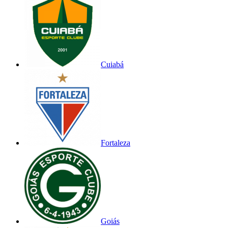
Cuiabá
Fortaleza
Goiás