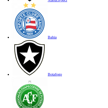
Atlético-MG
Bahia
Botafogo