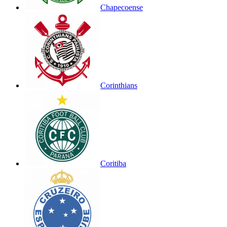
Chapecoense
Corinthians
Coritiba