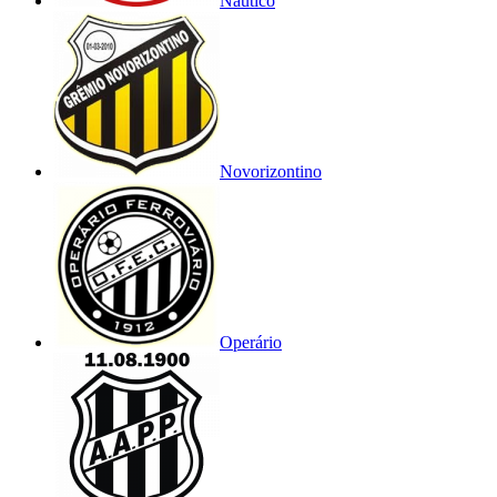
Náutico
Novorizontino
Operário