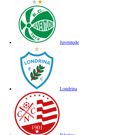
Juventude
Londrina