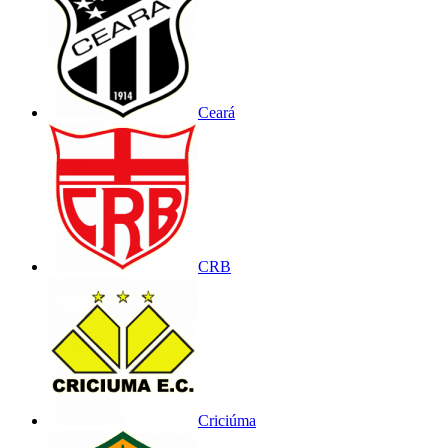
Ceará
CRB
Criciúma