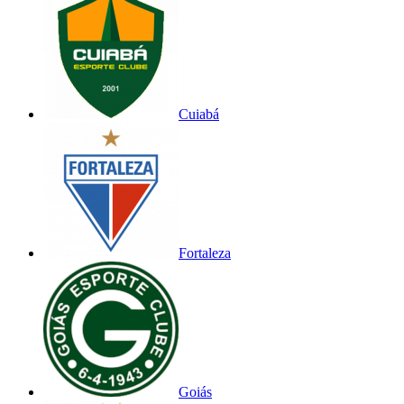
Cuiabá
Fortaleza
Goiás