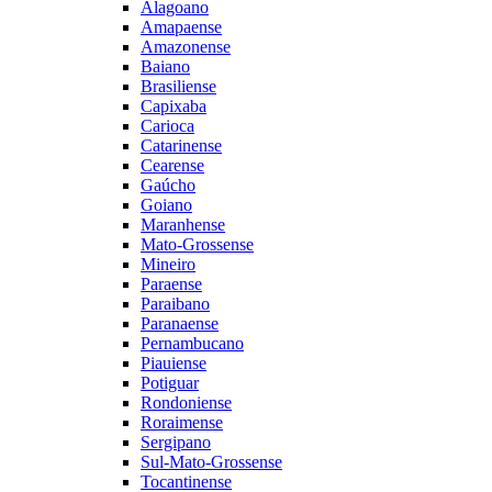
Alagoano
Amapaense
Amazonense
Baiano
Brasiliense
Capixaba
Carioca
Catarinense
Cearense
Gaúcho
Goiano
Maranhense
Mato-Grossense
Mineiro
Paraense
Paraibano
Paranaense
Pernambucano
Piauiense
Potiguar
Rondoniense
Roraimense
Sergipano
Sul-Mato-Grossense
Tocantinense