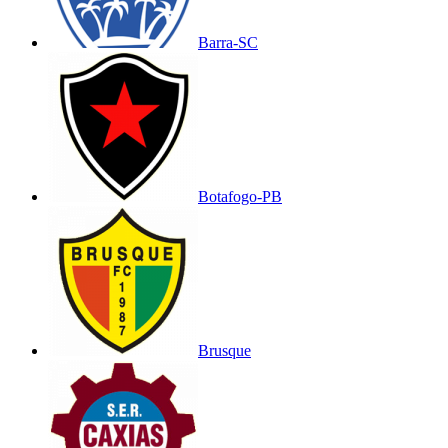
Barra-SC
Botafogo-PB
Brusque