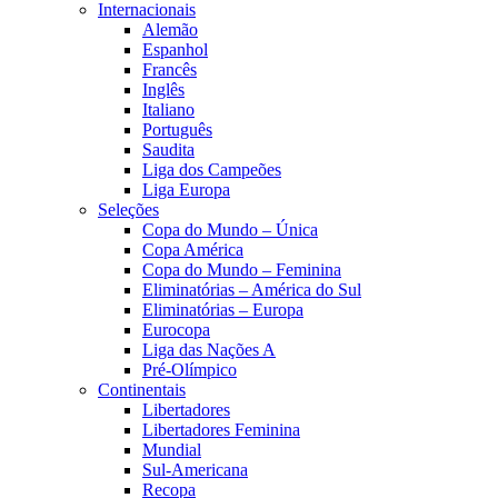
Internacionais
Alemão
Espanhol
Francês
Inglês
Italiano
Português
Saudita
Liga dos Campeões
Liga Europa
Seleções
Copa do Mundo – Única
Copa América
Copa do Mundo – Feminina
Eliminatórias – América do Sul
Eliminatórias – Europa
Eurocopa
Liga das Nações A
Pré-Olímpico
Continentais
Libertadores
Libertadores Feminina
Mundial
Sul-Americana
Recopa