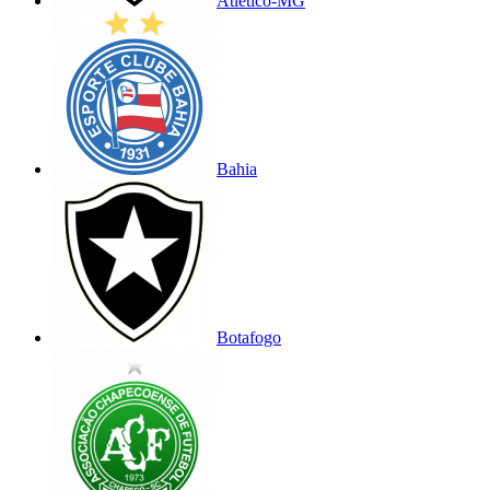
Atlético-MG
Bahia
Botafogo