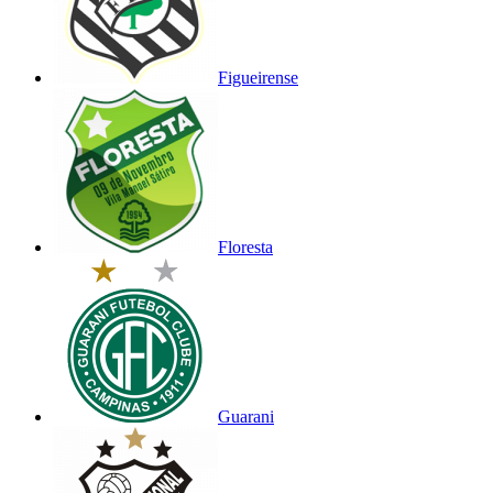
Figueirense
Floresta
Guarani