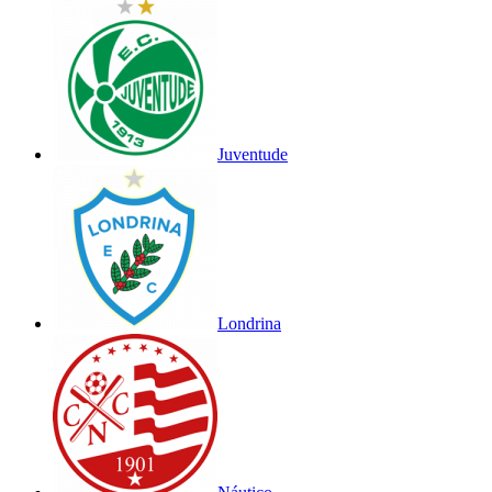
Juventude
Londrina