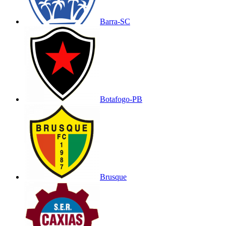
Barra-SC
Botafogo-PB
Brusque