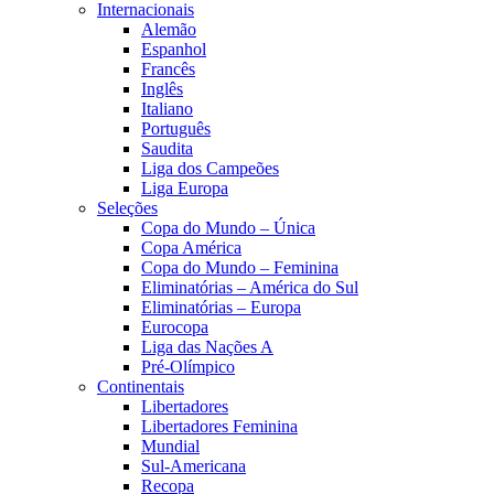
Internacionais
Alemão
Espanhol
Francês
Inglês
Italiano
Português
Saudita
Liga dos Campeões
Liga Europa
Seleções
Copa do Mundo – Única
Copa América
Copa do Mundo – Feminina
Eliminatórias – América do Sul
Eliminatórias – Europa
Eurocopa
Liga das Nações A
Pré-Olímpico
Continentais
Libertadores
Libertadores Feminina
Mundial
Sul-Americana
Recopa