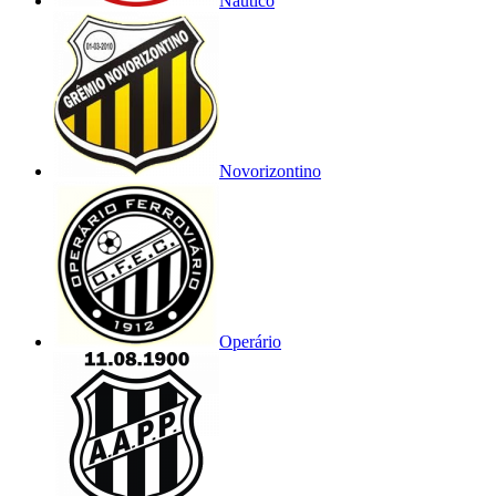
Náutico
Novorizontino
Operário