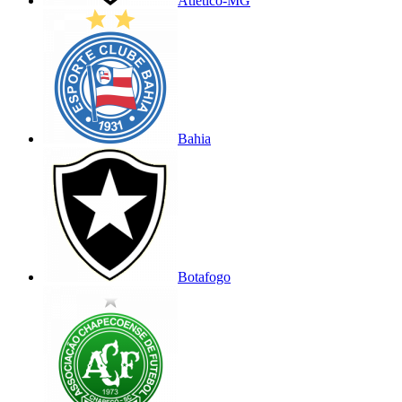
Atlético-MG
Bahia
Botafogo