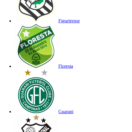
Figueirense
Floresta
Guarani