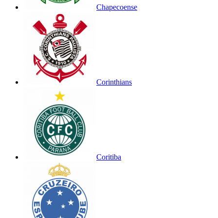
Chapecoense
Corinthians
Coritiba