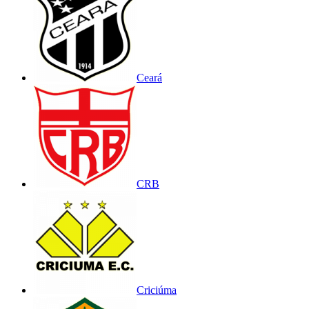
Ceará
CRB
Criciúma