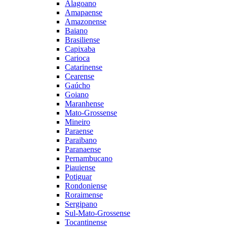
Alagoano
Amapaense
Amazonense
Baiano
Brasiliense
Capixaba
Carioca
Catarinense
Cearense
Gaúcho
Goiano
Maranhense
Mato-Grossense
Mineiro
Paraense
Paraibano
Paranaense
Pernambucano
Piauiense
Potiguar
Rondoniense
Roraimense
Sergipano
Sul-Mato-Grossense
Tocantinense