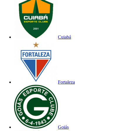
Cuiabá
Fortaleza
Goiás