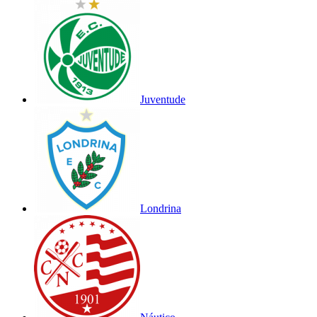
Juventude
Londrina