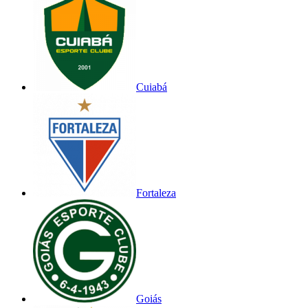
Cuiabá
Fortaleza
Goiás