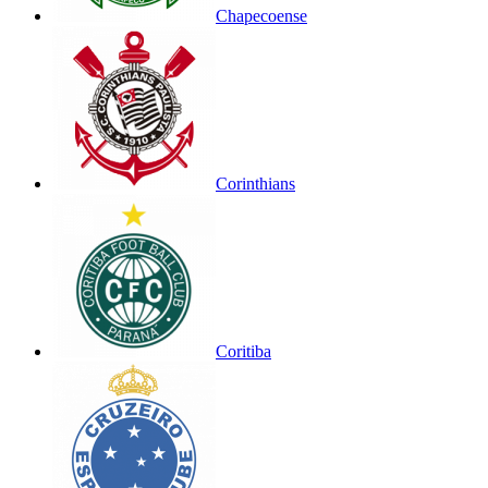
Chapecoense
Corinthians
Coritiba