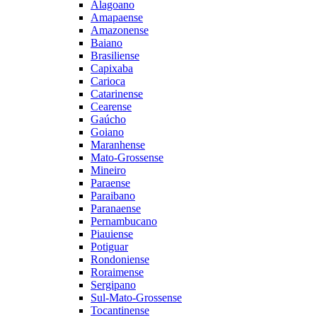
Alagoano
Amapaense
Amazonense
Baiano
Brasiliense
Capixaba
Carioca
Catarinense
Cearense
Gaúcho
Goiano
Maranhense
Mato-Grossense
Mineiro
Paraense
Paraibano
Paranaense
Pernambucano
Piauiense
Potiguar
Rondoniense
Roraimense
Sergipano
Sul-Mato-Grossense
Tocantinense