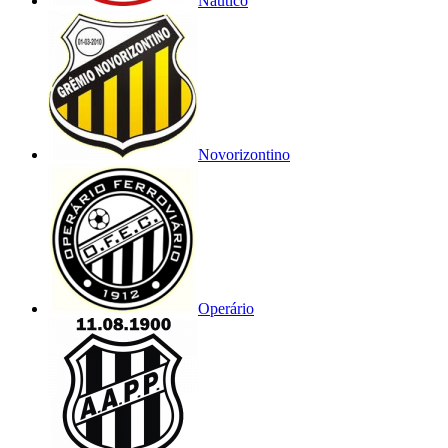
Náutico
Novorizontino
Operário