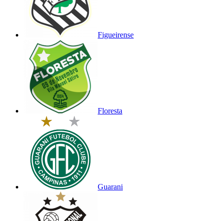
Figueirense
Floresta
Guarani