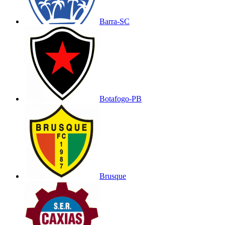
Barra-SC
Botafogo-PB
Brusque