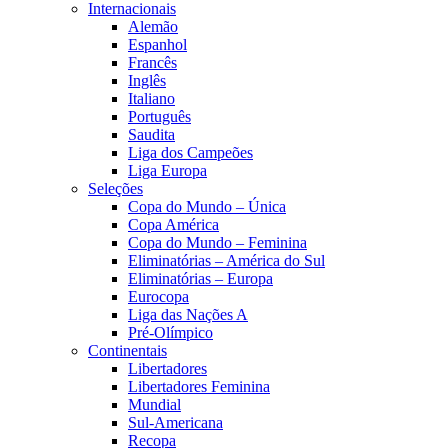
Internacionais
Alemão
Espanhol
Francês
Inglês
Italiano
Português
Saudita
Liga dos Campeões
Liga Europa
Seleções
Copa do Mundo – Única
Copa América
Copa do Mundo – Feminina
Eliminatórias – América do Sul
Eliminatórias – Europa
Eurocopa
Liga das Nações A
Pré-Olímpico
Continentais
Libertadores
Libertadores Feminina
Mundial
Sul-Americana
Recopa