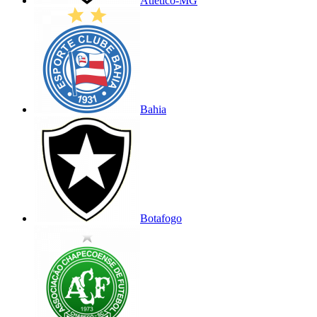
Atlético-MG
Bahia
Botafogo