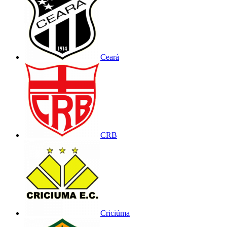
Ceará
CRB
Criciúma