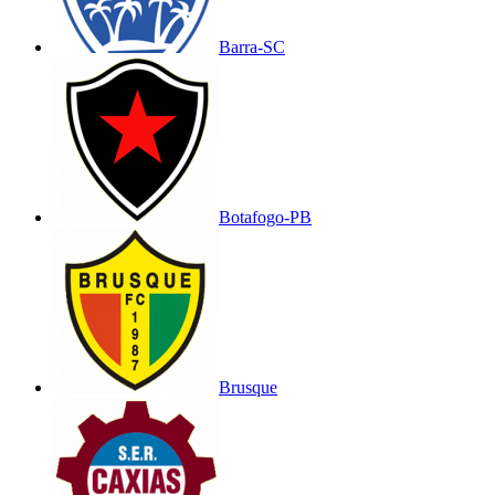
Barra-SC
Botafogo-PB
Brusque