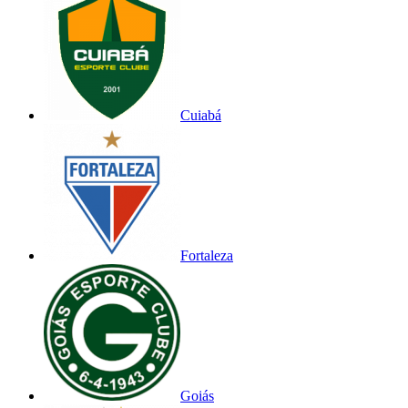
Cuiabá
Fortaleza
Goiás