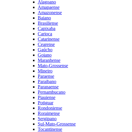
Alagoano
Amapaense
Amazonense
Baiano
Brasiliense
Capixaba
Carioca
Catarinense
Cearense
Gaúcho
Goiano
Maranhense
Mato-Grossense
Mineiro
Paraense
Paraibano
Paranaense
Pernambucano
Piauiense
Potiguar
Rondoniense
Roraimense
Sergipano
Sul-Mato-Grossense
Tocantinense