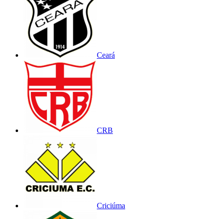
Ceará
CRB
Criciúma