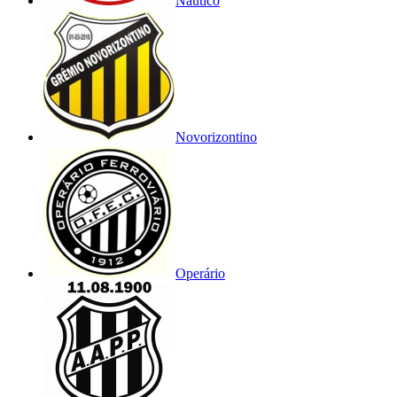
Náutico
Novorizontino
Operário