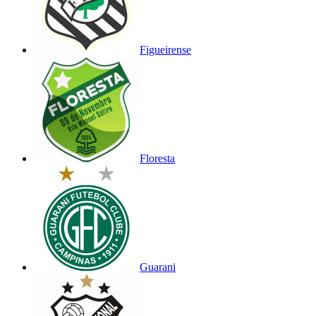
Figueirense
Floresta
Guarani