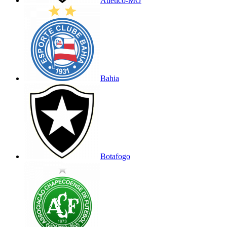
Atlético-MG
Bahia
Botafogo