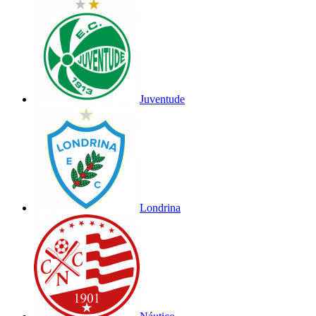
Juventude
Londrina