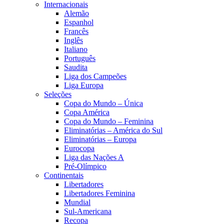
Internacionais
Alemão
Espanhol
Francês
Inglês
Italiano
Português
Saudita
Liga dos Campeões
Liga Europa
Seleções
Copa do Mundo – Única
Copa América
Copa do Mundo – Feminina
Eliminatórias – América do Sul
Eliminatórias – Europa
Eurocopa
Liga das Nações A
Pré-Olímpico
Continentais
Libertadores
Libertadores Feminina
Mundial
Sul-Americana
Recopa