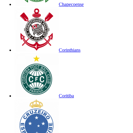
Chapecoense
Corinthians
Coritiba