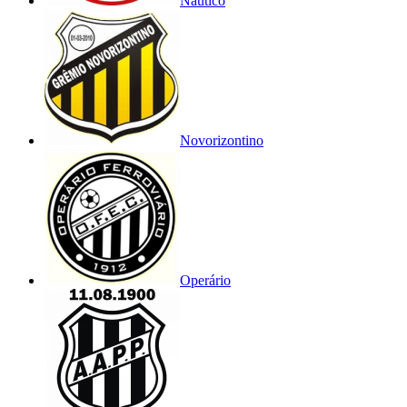
Náutico
Novorizontino
Operário