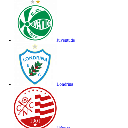
Juventude
Londrina