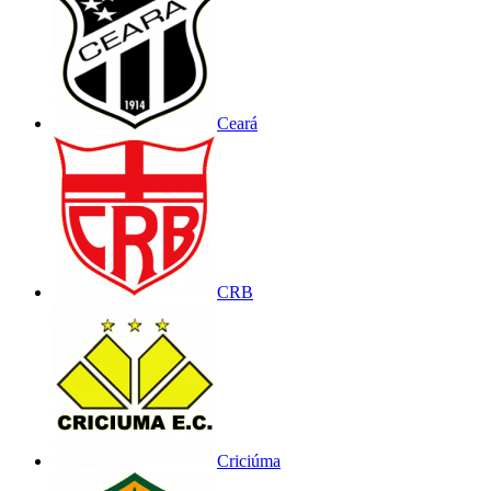
Ceará
CRB
Criciúma