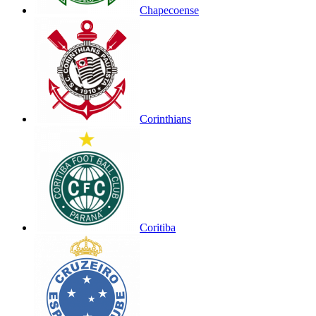
Chapecoense
Corinthians
Coritiba