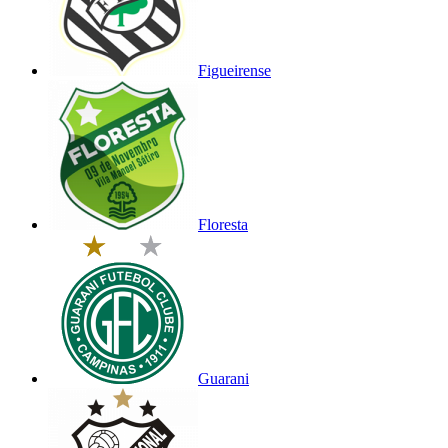
Figueirense
Floresta
Guarani