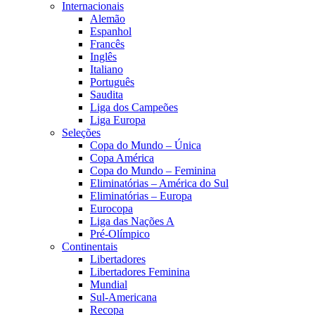
Internacionais
Alemão
Espanhol
Francês
Inglês
Italiano
Português
Saudita
Liga dos Campeões
Liga Europa
Seleções
Copa do Mundo – Única
Copa América
Copa do Mundo – Feminina
Eliminatórias – América do Sul
Eliminatórias – Europa
Eurocopa
Liga das Nações A
Pré-Olímpico
Continentais
Libertadores
Libertadores Feminina
Mundial
Sul-Americana
Recopa