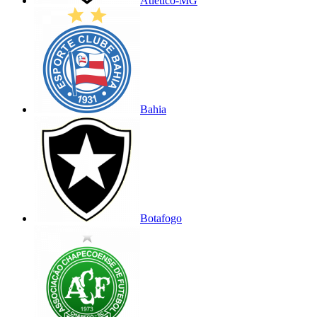
Atlético-MG
Bahia
Botafogo