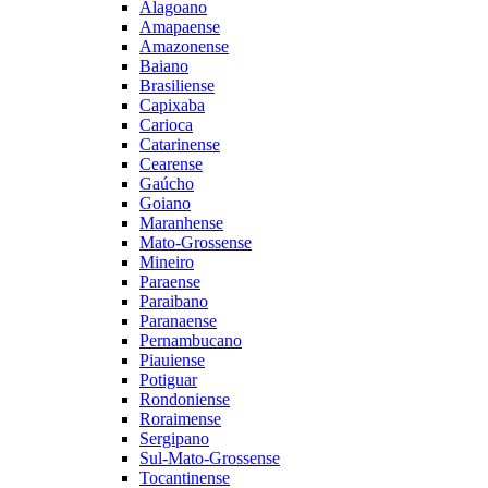
Alagoano
Amapaense
Amazonense
Baiano
Brasiliense
Capixaba
Carioca
Catarinense
Cearense
Gaúcho
Goiano
Maranhense
Mato-Grossense
Mineiro
Paraense
Paraibano
Paranaense
Pernambucano
Piauiense
Potiguar
Rondoniense
Roraimense
Sergipano
Sul-Mato-Grossense
Tocantinense