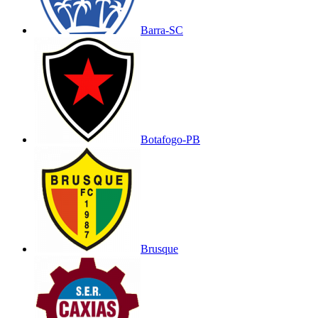
Barra-SC
Botafogo-PB
Brusque