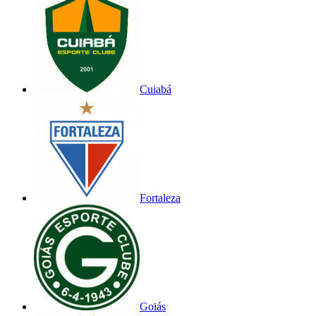
Cuiabá
Fortaleza
Goiás