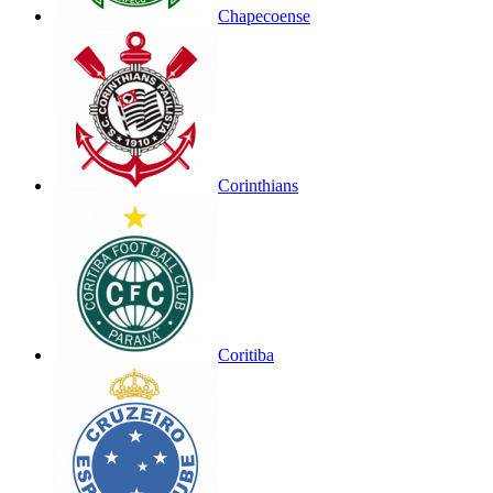
Chapecoense
Corinthians
Coritiba