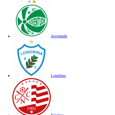
Juventude
Londrina