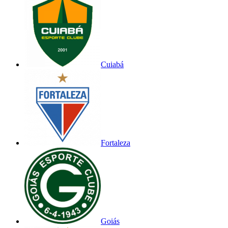
Cuiabá
Fortaleza
Goiás