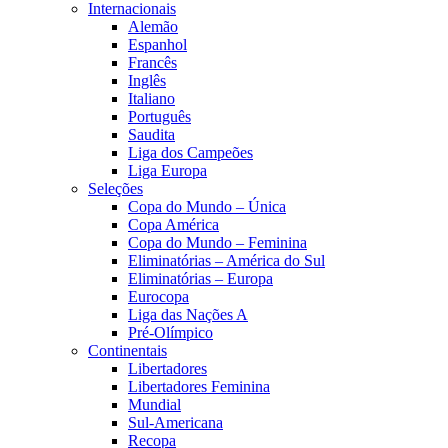
Internacionais
Alemão
Espanhol
Francês
Inglês
Italiano
Português
Saudita
Liga dos Campeões
Liga Europa
Seleções
Copa do Mundo – Única
Copa América
Copa do Mundo – Feminina
Eliminatórias – América do Sul
Eliminatórias – Europa
Eurocopa
Liga das Nações A
Pré-Olímpico
Continentais
Libertadores
Libertadores Feminina
Mundial
Sul-Americana
Recopa