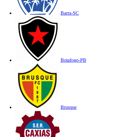
Barra-SC
Botafogo-PB
Brusque