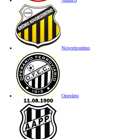
Náutico
Novorizontino
Operário