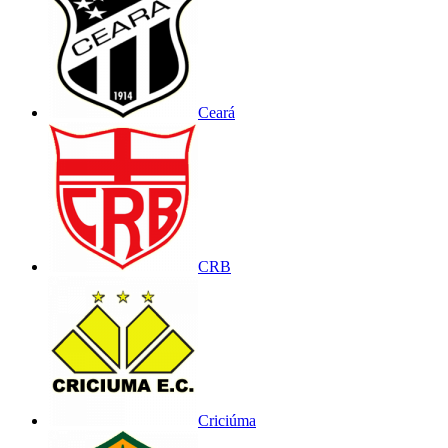
Ceará
CRB
Criciúma