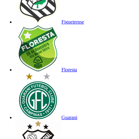
Figueirense
Floresta
Guarani