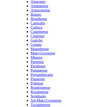
Alagoano
Amapaense
Amazonense
Baiano
Brasiliense
Capixaba
Carioca
Catarinense
Cearense
Gaúcho
Goiano
Maranhense
Mato-Grossense
Mineiro
Paraense
Paraibano
Paranaense
Pernambucano
Piauiense
Potiguar
Rondoniense
Roraimense
Sergipano
Sul-Mato-Grossense
Tocantinense