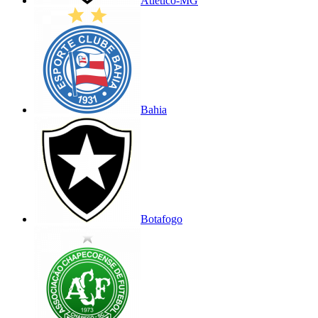
Atlético-MG
Bahia
Botafogo