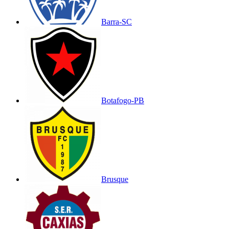
Barra-SC
Botafogo-PB
Brusque