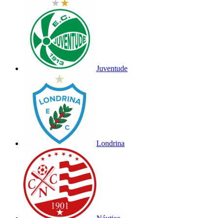
Juventude
Londrina