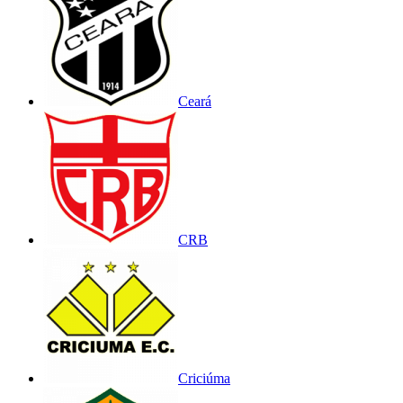
Ceará
CRB
Criciúma