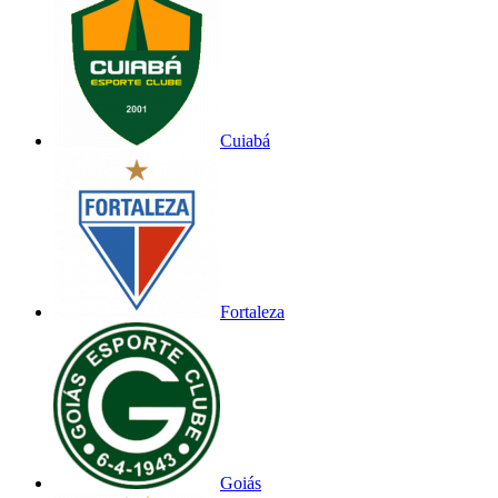
Cuiabá
Fortaleza
Goiás