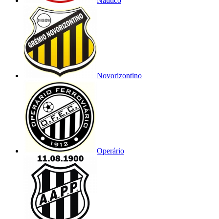
Náutico
Novorizontino
Operário