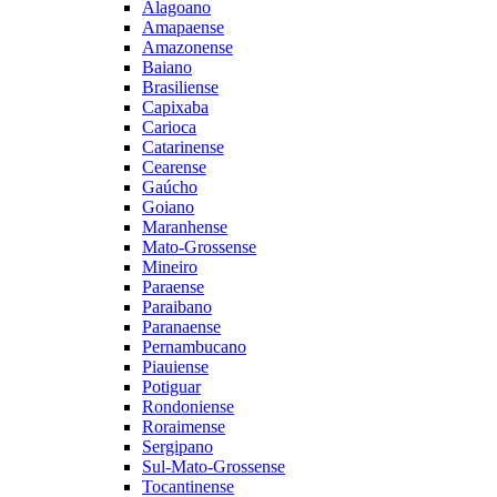
Alagoano
Amapaense
Amazonense
Baiano
Brasiliense
Capixaba
Carioca
Catarinense
Cearense
Gaúcho
Goiano
Maranhense
Mato-Grossense
Mineiro
Paraense
Paraibano
Paranaense
Pernambucano
Piauiense
Potiguar
Rondoniense
Roraimense
Sergipano
Sul-Mato-Grossense
Tocantinense