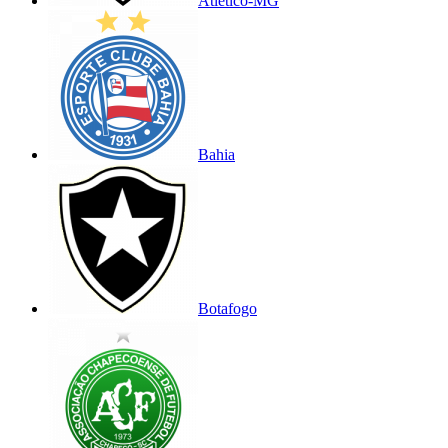
Atlético-MG
Bahia
Botafogo