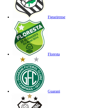
Figueirense
Floresta
Guarani