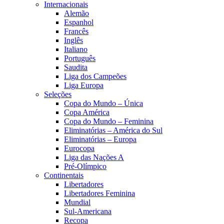
Internacionais
Alemão
Espanhol
Francês
Inglês
Italiano
Português
Saudita
Liga dos Campeões
Liga Europa
Seleções
Copa do Mundo – Única
Copa América
Copa do Mundo – Feminina
Eliminatórias – América do Sul
Eliminatórias – Europa
Eurocopa
Liga das Nações A
Pré-Olímpico
Continentais
Libertadores
Libertadores Feminina
Mundial
Sul-Americana
Recopa