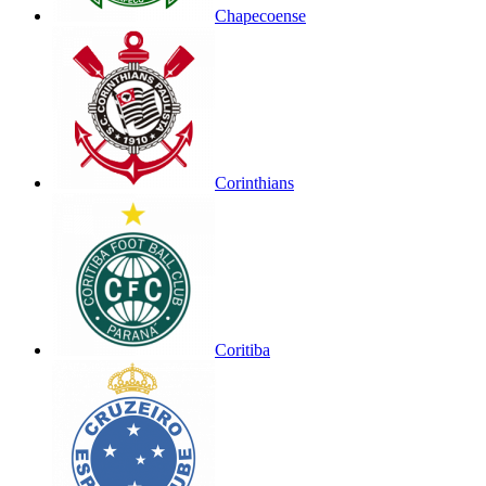
Chapecoense
Corinthians
Coritiba