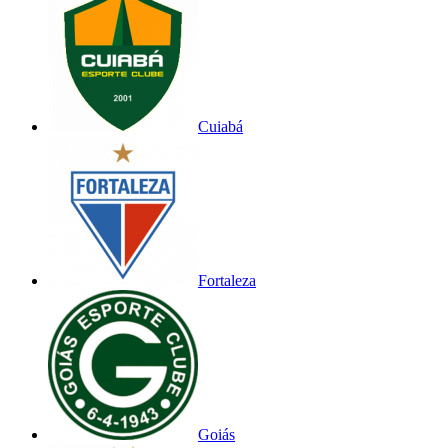
Cuiabá
Fortaleza
Goiás