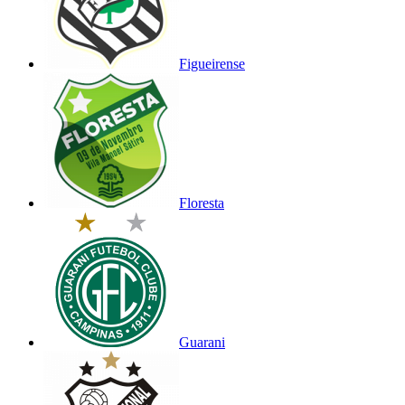
Figueirense
Floresta
Guarani