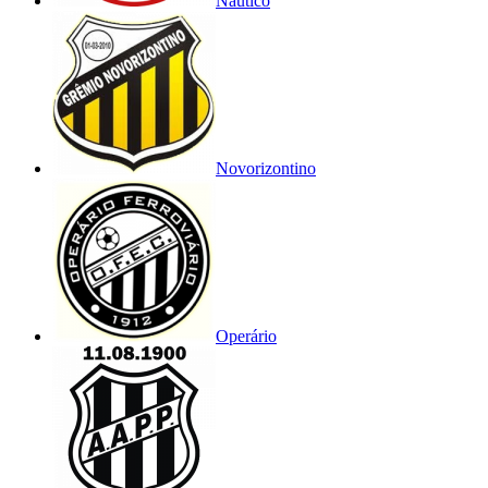
Náutico
Novorizontino
Operário