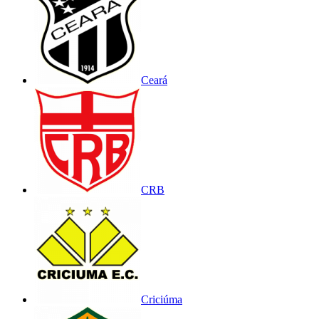
Ceará
CRB
Criciúma