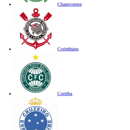
Chapecoense
Corinthians
Coritiba