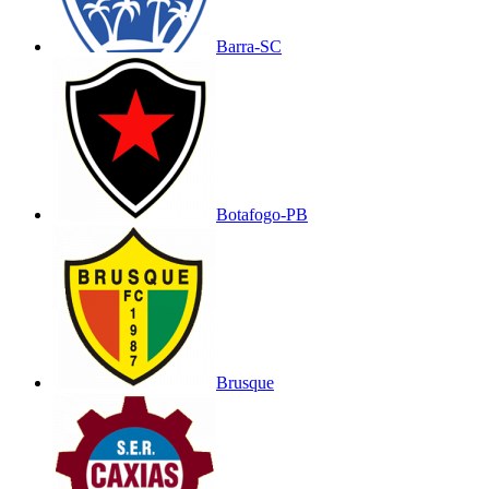
Barra-SC
Botafogo-PB
Brusque