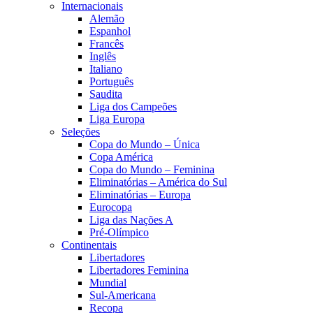
Internacionais
Alemão
Espanhol
Francês
Inglês
Italiano
Português
Saudita
Liga dos Campeões
Liga Europa
Seleções
Copa do Mundo – Única
Copa América
Copa do Mundo – Feminina
Eliminatórias – América do Sul
Eliminatórias – Europa
Eurocopa
Liga das Nações A
Pré-Olímpico
Continentais
Libertadores
Libertadores Feminina
Mundial
Sul-Americana
Recopa