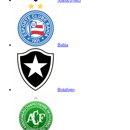
Atlético-MG
Bahia
Botafogo