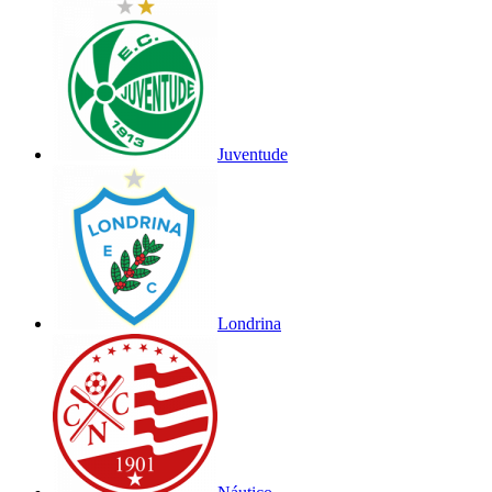
Juventude
Londrina