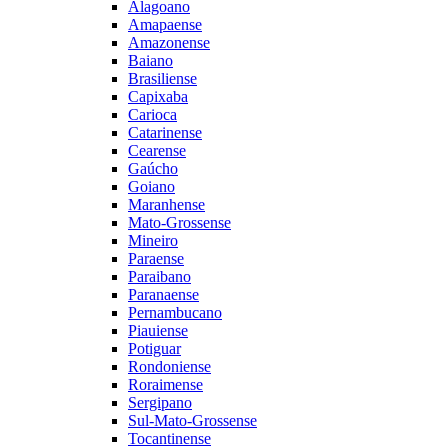
Alagoano
Amapaense
Amazonense
Baiano
Brasiliense
Capixaba
Carioca
Catarinense
Cearense
Gaúcho
Goiano
Maranhense
Mato-Grossense
Mineiro
Paraense
Paraibano
Paranaense
Pernambucano
Piauiense
Potiguar
Rondoniense
Roraimense
Sergipano
Sul-Mato-Grossense
Tocantinense