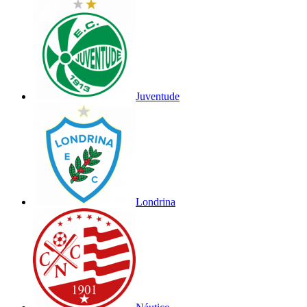
Juventude
Londrina