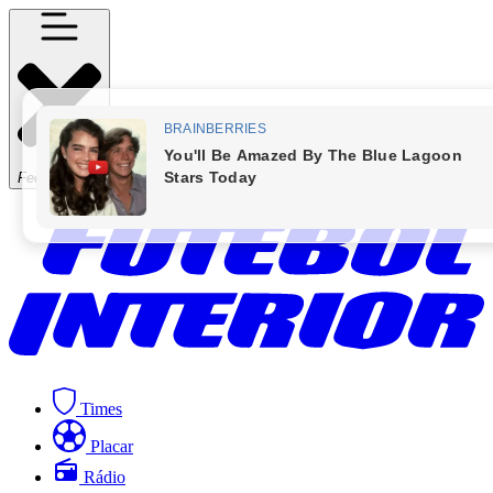
Fechar Menu
Times
Placar
Rádio