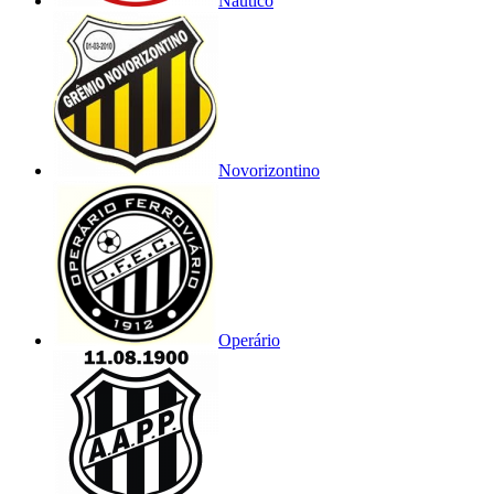
Náutico
Novorizontino
Operário