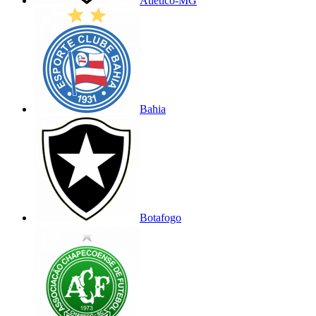
Atlético-MG
Bahia
Botafogo