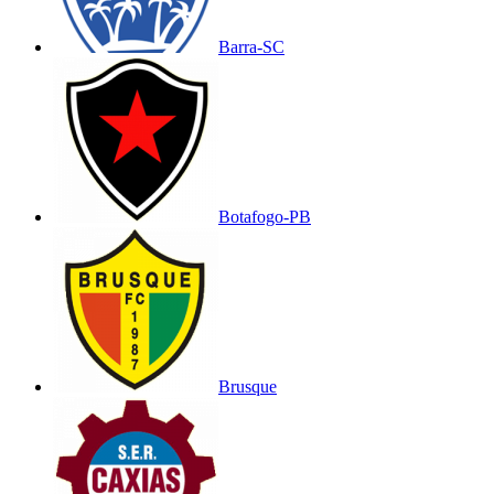
Barra-SC
Botafogo-PB
Brusque