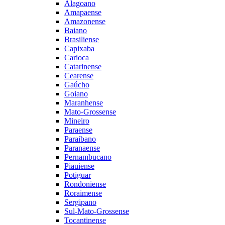
Alagoano
Amapaense
Amazonense
Baiano
Brasiliense
Capixaba
Carioca
Catarinense
Cearense
Gaúcho
Goiano
Maranhense
Mato-Grossense
Mineiro
Paraense
Paraibano
Paranaense
Pernambucano
Piauiense
Potiguar
Rondoniense
Roraimense
Sergipano
Sul-Mato-Grossense
Tocantinense