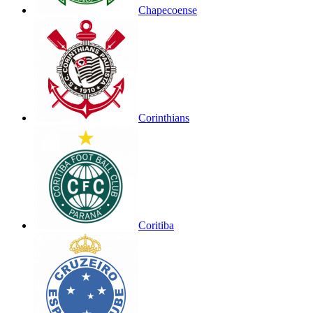
Chapecoense
Corinthians
Coritiba