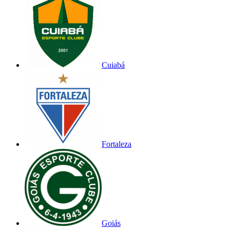
Cuiabá
Fortaleza
Goiás