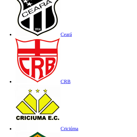
Ceará
CRB
Criciúma