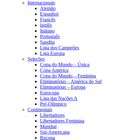
Internacionais
Alemão
Espanhol
Francês
Inglês
Italiano
Português
Saudita
Liga dos Campeões
Liga Europa
Seleções
Copa do Mundo – Única
Copa América
Copa do Mundo – Feminina
Eliminatórias – América do Sul
Eliminatórias – Europa
Eurocopa
Liga das Nações A
Pré-Olímpico
Continentais
Libertadores
Libertadores Feminina
Mundial
Sul-Americana
Recopa