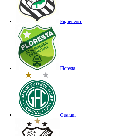
Figueirense
Floresta
Guarani