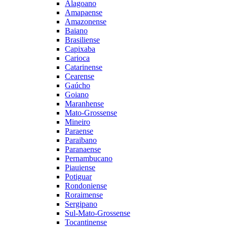
Alagoano
Amapaense
Amazonense
Baiano
Brasiliense
Capixaba
Carioca
Catarinense
Cearense
Gaúcho
Goiano
Maranhense
Mato-Grossense
Mineiro
Paraense
Paraibano
Paranaense
Pernambucano
Piauiense
Potiguar
Rondoniense
Roraimense
Sergipano
Sul-Mato-Grossense
Tocantinense