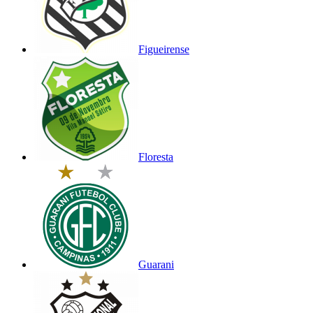
Figueirense
Floresta
Guarani