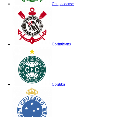
Chapecoense
Corinthians
Coritiba