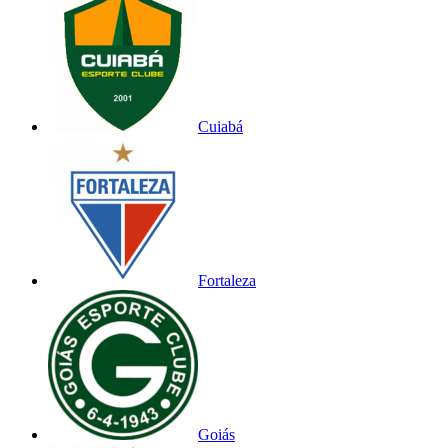
Cuiabá
Fortaleza
Goiás