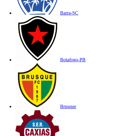
Barra-SC
Botafogo-PB
Brusque