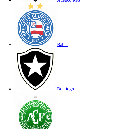
Atlético-MG
Bahia
Botafogo