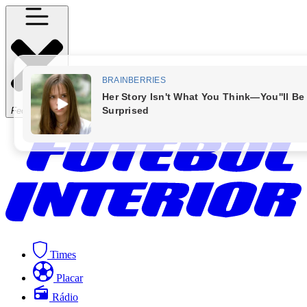
Fechar Menu
Times
Placar
Rádio