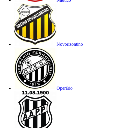
Náutico
Novorizontino
Operário