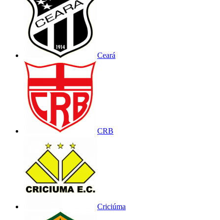
Ceará
CRB
Criciúma