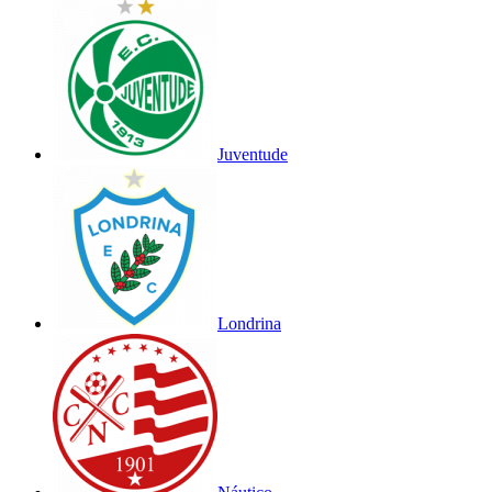
Juventude
Londrina