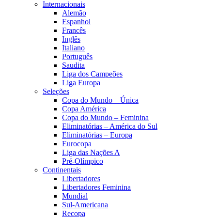
Internacionais
Alemão
Espanhol
Francês
Inglês
Italiano
Português
Saudita
Liga dos Campeões
Liga Europa
Seleções
Copa do Mundo – Única
Copa América
Copa do Mundo – Feminina
Eliminatórias – América do Sul
Eliminatórias – Europa
Eurocopa
Liga das Nações A
Pré-Olímpico
Continentais
Libertadores
Libertadores Feminina
Mundial
Sul-Americana
Recopa