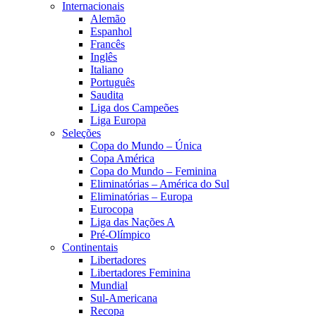
Internacionais
Alemão
Espanhol
Francês
Inglês
Italiano
Português
Saudita
Liga dos Campeões
Liga Europa
Seleções
Copa do Mundo – Única
Copa América
Copa do Mundo – Feminina
Eliminatórias – América do Sul
Eliminatórias – Europa
Eurocopa
Liga das Nações A
Pré-Olímpico
Continentais
Libertadores
Libertadores Feminina
Mundial
Sul-Americana
Recopa