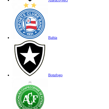
Atlético-MG
Bahia
Botafogo