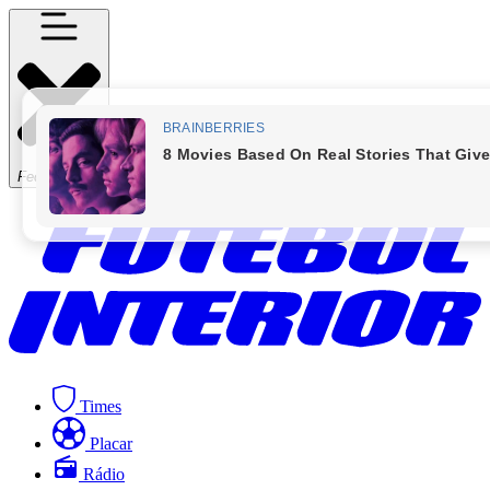
Fechar Menu
Times
Placar
Rádio