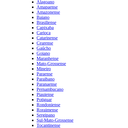
Alagoano
Amapaense
Amazonense
Baiano
Brasiliense
Capixaba
Carioca
Catarinense
Cearense
Gaúcho
Goiano
Maranhense
Mato-Grossense
Mineiro
Paraense
Paraibano
Paranaense
Pernambucano
Piauiense
Potiguar
Rondoniense
Roraimense
Sergipano
Sul-Mato-Grossense
Tocantinense