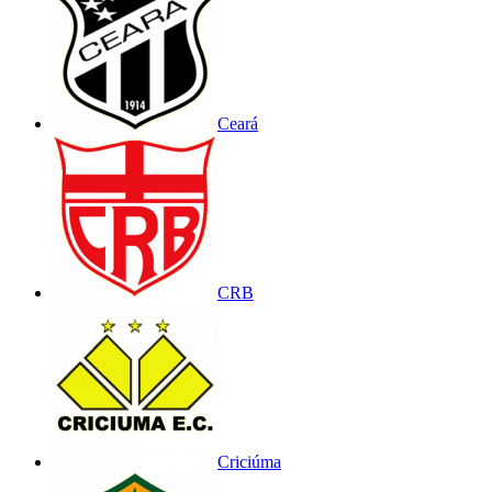
Ceará
CRB
Criciúma