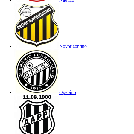
Náutico
Novorizontino
Operário