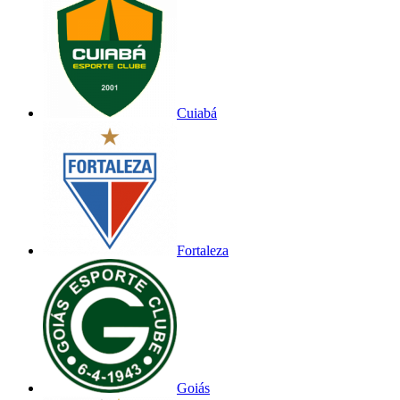
Cuiabá
Fortaleza
Goiás