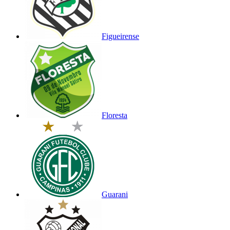
Figueirense
Floresta
Guarani