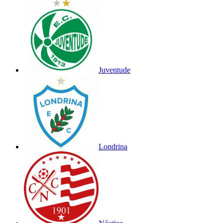
Juventude
Londrina