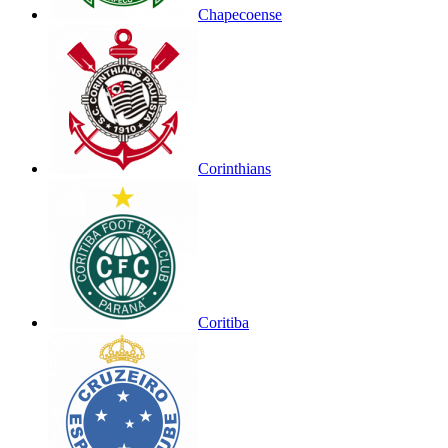
Chapecoense
Corinthians
Coritiba