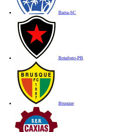
Barra-SC
Botafogo-PB
Brusque