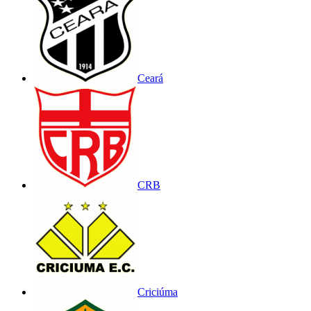
Ceará
CRB
Criciúma