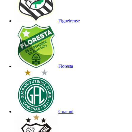
Figueirense
Floresta
Guarani