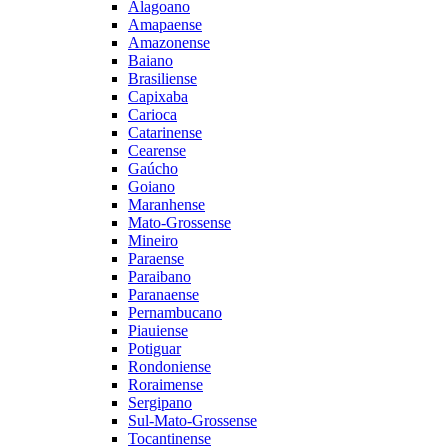
Alagoano
Amapaense
Amazonense
Baiano
Brasiliense
Capixaba
Carioca
Catarinense
Cearense
Gaúcho
Goiano
Maranhense
Mato-Grossense
Mineiro
Paraense
Paraibano
Paranaense
Pernambucano
Piauiense
Potiguar
Rondoniense
Roraimense
Sergipano
Sul-Mato-Grossense
Tocantinense