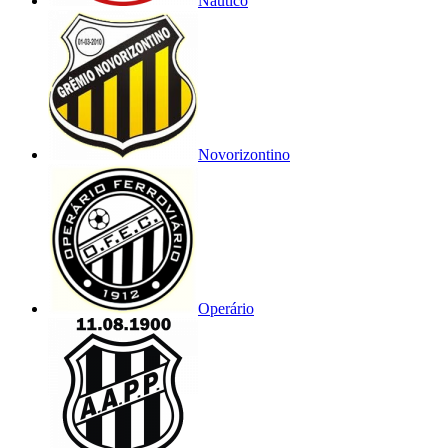
Náutico
Novorizontino
Operário