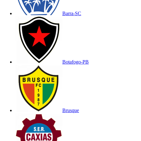
Barra-SC
Botafogo-PB
Brusque