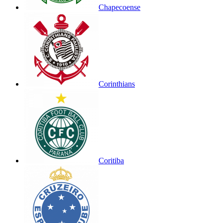
Chapecoense
Corinthians
Coritiba