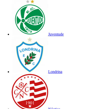
Juventude
Londrina