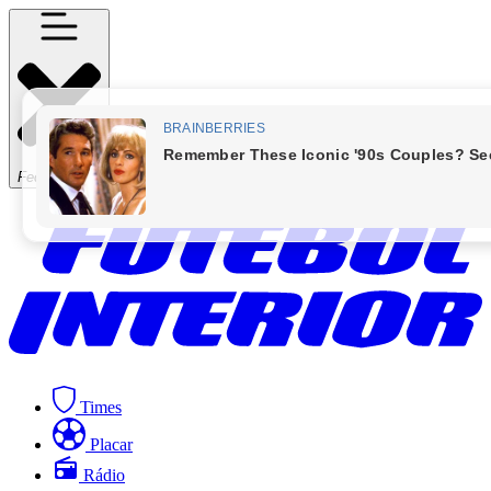
Fechar Menu
Times
Placar
Rádio