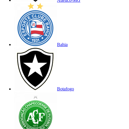
Atlético-MG
Bahia
Botafogo