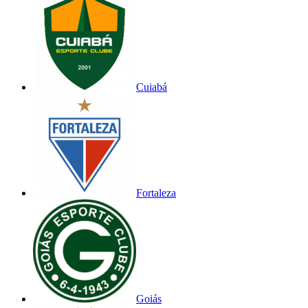
Cuiabá
Fortaleza
Goiás