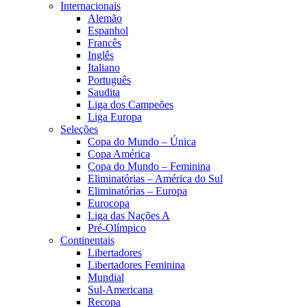
Internacionais
Alemão
Espanhol
Francês
Inglês
Italiano
Português
Saudita
Liga dos Campeões
Liga Europa
Seleções
Copa do Mundo – Única
Copa América
Copa do Mundo – Feminina
Eliminatórias – América do Sul
Eliminatórias – Europa
Eurocopa
Liga das Nações A
Pré-Olímpico
Continentais
Libertadores
Libertadores Feminina
Mundial
Sul-Americana
Recopa