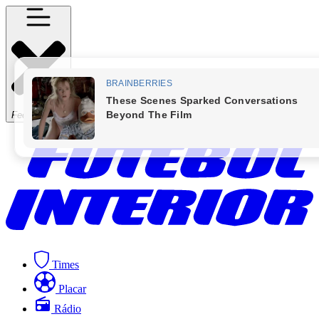
Fechar Menu
Times
Placar
Rádio