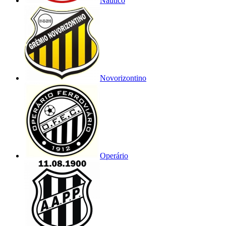
Náutico
Novorizontino
Operário