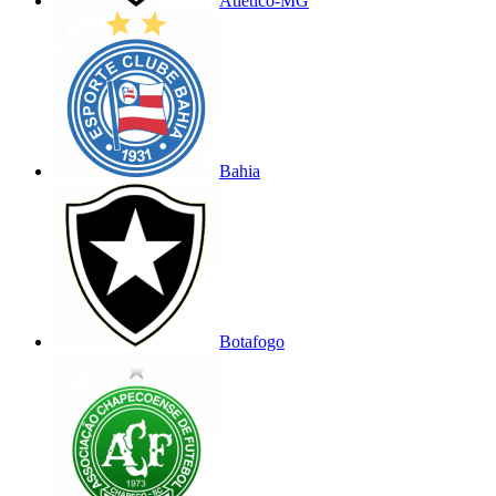
Atlético-MG
Bahia
Botafogo