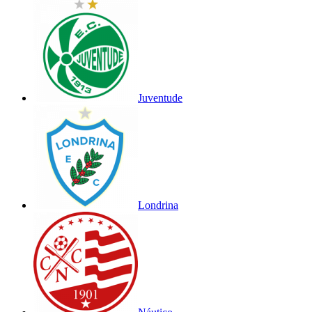
Juventude
Londrina