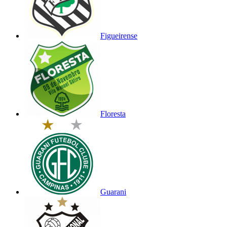
Figueirense
Floresta
Guarani