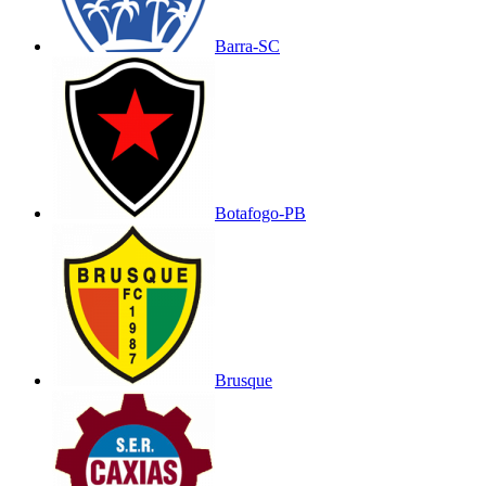
Barra-SC
Botafogo-PB
Brusque