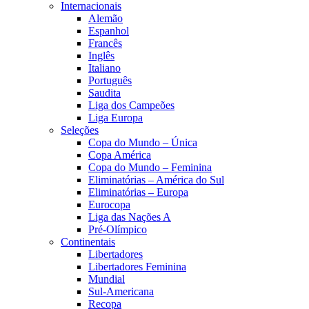
Internacionais
Alemão
Espanhol
Francês
Inglês
Italiano
Português
Saudita
Liga dos Campeões
Liga Europa
Seleções
Copa do Mundo – Única
Copa América
Copa do Mundo – Feminina
Eliminatórias – América do Sul
Eliminatórias – Europa
Eurocopa
Liga das Nações A
Pré-Olímpico
Continentais
Libertadores
Libertadores Feminina
Mundial
Sul-Americana
Recopa