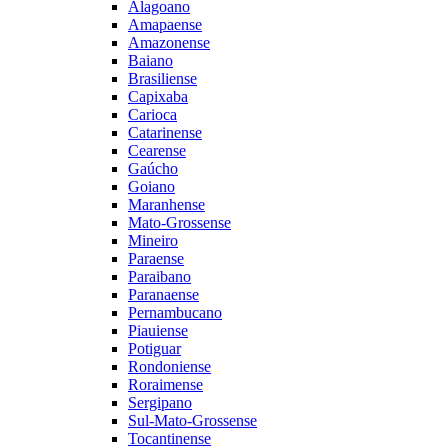
Alagoano
Amapaense
Amazonense
Baiano
Brasiliense
Capixaba
Carioca
Catarinense
Cearense
Gaúcho
Goiano
Maranhense
Mato-Grossense
Mineiro
Paraense
Paraibano
Paranaense
Pernambucano
Piauiense
Potiguar
Rondoniense
Roraimense
Sergipano
Sul-Mato-Grossense
Tocantinense