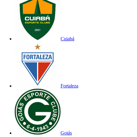
Cuiabá
Fortaleza
Goiás