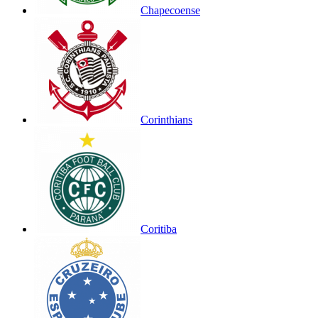
Chapecoense
Corinthians
Coritiba