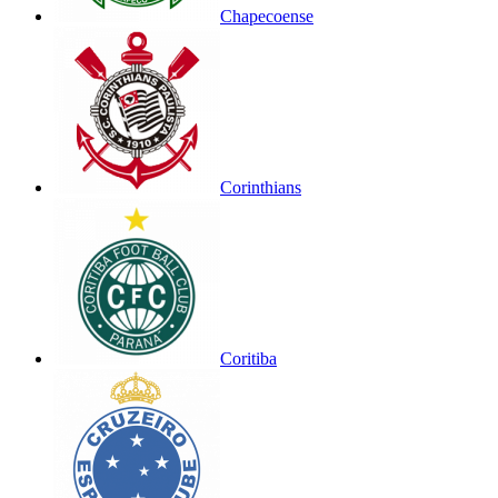
Chapecoense
Corinthians
Coritiba