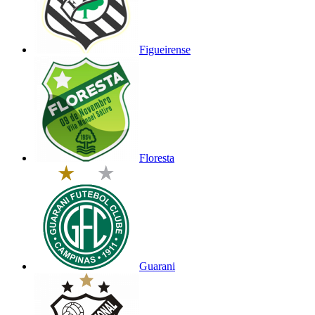
Figueirense
Floresta
Guarani