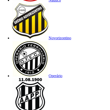
Náutico
Novorizontino
Operário