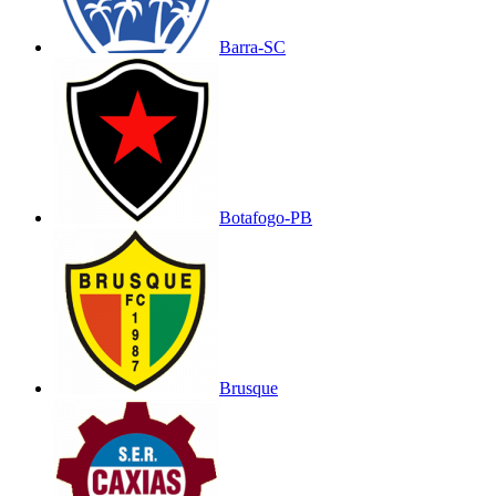
Barra-SC
Botafogo-PB
Brusque