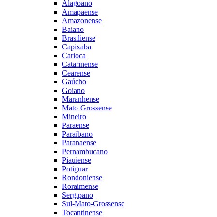
Alagoano
Amapaense
Amazonense
Baiano
Brasiliense
Capixaba
Carioca
Catarinense
Cearense
Gaúcho
Goiano
Maranhense
Mato-Grossense
Mineiro
Paraense
Paraibano
Paranaense
Pernambucano
Piauiense
Potiguar
Rondoniense
Roraimense
Sergipano
Sul-Mato-Grossense
Tocantinense