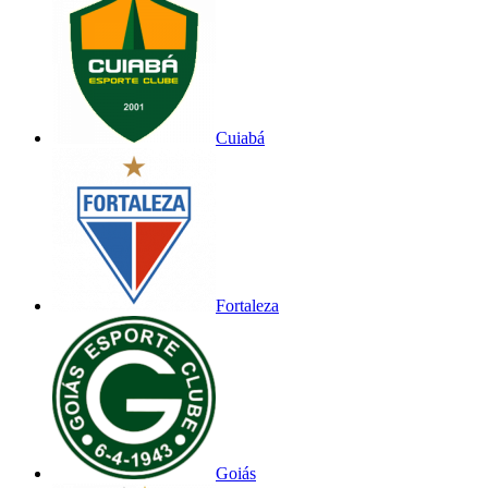
Cuiabá
Fortaleza
Goiás