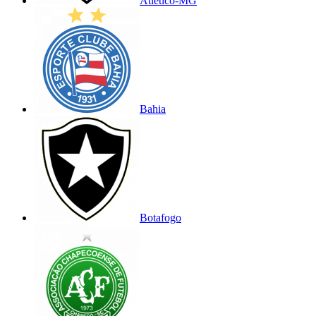
Atlético-MG
Bahia
Botafogo