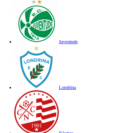
Juventude
Londrina