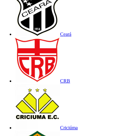
Ceará
CRB
Criciúma