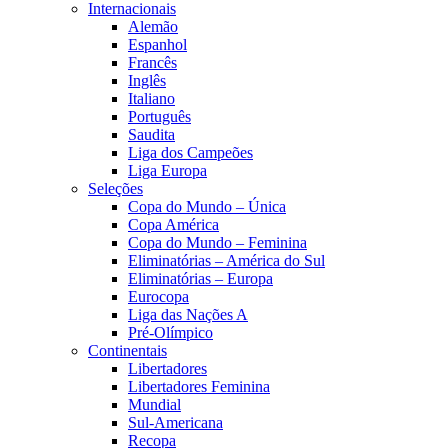
Internacionais
Alemão
Espanhol
Francês
Inglês
Italiano
Português
Saudita
Liga dos Campeões
Liga Europa
Seleções
Copa do Mundo – Única
Copa América
Copa do Mundo – Feminina
Eliminatórias – América do Sul
Eliminatórias – Europa
Eurocopa
Liga das Nações A
Pré-Olímpico
Continentais
Libertadores
Libertadores Feminina
Mundial
Sul-Americana
Recopa