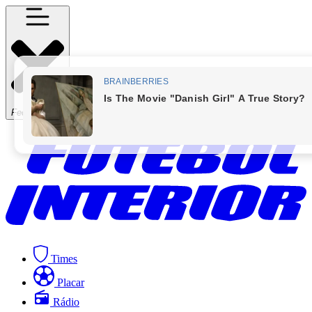
Fechar Menu
Times
Placar
Rádio