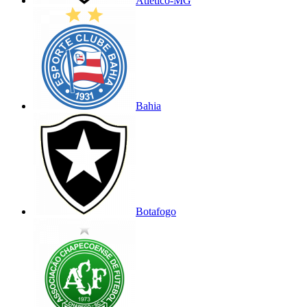
Atlético-MG
Bahia
Botafogo