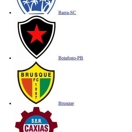
Barra-SC
Botafogo-PB
Brusque