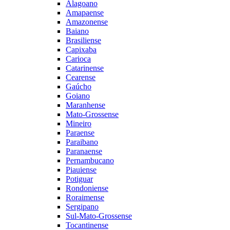
Alagoano
Amapaense
Amazonense
Baiano
Brasiliense
Capixaba
Carioca
Catarinense
Cearense
Gaúcho
Goiano
Maranhense
Mato-Grossense
Mineiro
Paraense
Paraibano
Paranaense
Pernambucano
Piauiense
Potiguar
Rondoniense
Roraimense
Sergipano
Sul-Mato-Grossense
Tocantinense