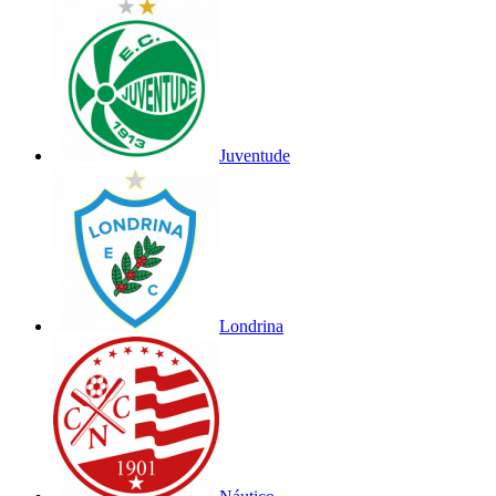
Juventude
Londrina