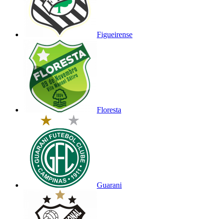
Figueirense
Floresta
Guarani