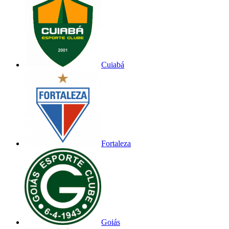
Cuiabá
Fortaleza
Goiás