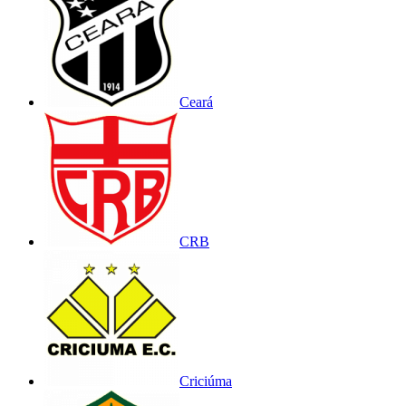
Ceará
CRB
Criciúma