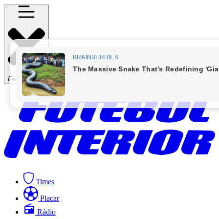
Fechar Menu
Times
Placar
Rádio