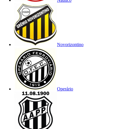
Náutico
Novorizontino
Operário