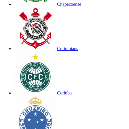
Chapecoense
Corinthians
Coritiba