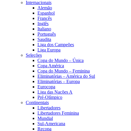
Internacionais
Alemão
Espanhol
Francês
Inglês
Italiano
Português
Saudita
Liga dos Campeões
Liga Europa
Seleções
Copa do Mundo – Única
Copa América
Copa do Mundo – Feminina
Eliminatórias – América do Sul
Eliminatórias – Europa
Eurocopa
Liga das Nações A
Pré-Olímpico
Continentais
Libertadores
Libertadores Feminina
Mundial
Sul-Americana
Recopa