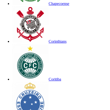
Chapecoense
Corinthians
Coritiba