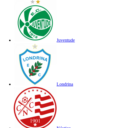
Juventude
Londrina