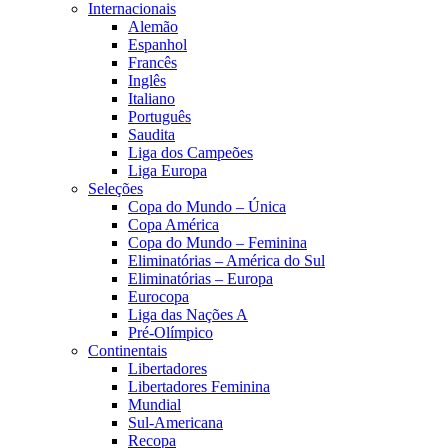
Internacionais
Alemão
Espanhol
Francês
Inglês
Italiano
Português
Saudita
Liga dos Campeões
Liga Europa
Seleções
Copa do Mundo – Única
Copa América
Copa do Mundo – Feminina
Eliminatórias – América do Sul
Eliminatórias – Europa
Eurocopa
Liga das Nações A
Pré-Olímpico
Continentais
Libertadores
Libertadores Feminina
Mundial
Sul-Americana
Recopa