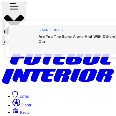
Fechar Menu
Times
Placar
Rádio