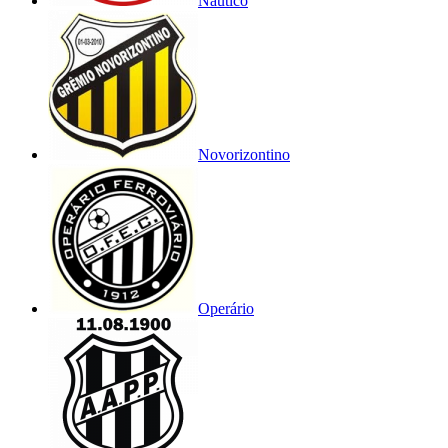
Náutico
Novorizontino
Operário