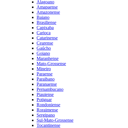
Alagoano
Amapaense
Amazonense
Baiano
Brasiliense
Capixaba
Carioca
Catarinense
Cearense
Gaúcho
Goiano
Maranhense
Mato-Grossense
Mineiro
Paraense
Paraibano
Paranaense
Pernambucano
Piauiense
Potiguar
Rondoniense
Roraimense
Sergipano
Sul-Mato-Grossense
Tocantinense