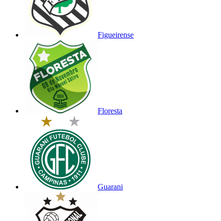
Figueirense
Floresta
Guarani