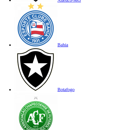
Atlético-MG
Bahia
Botafogo