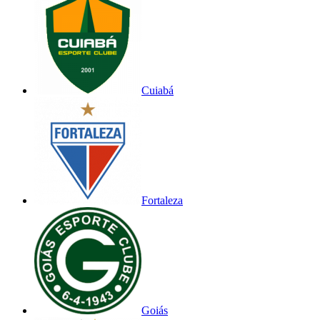
Cuiabá
Fortaleza
Goiás