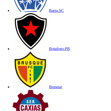
Barra-SC
Botafogo-PB
Brusque