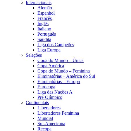
Internacionais
Alemão
Espanhol
Francês
Inglês
Italiano
Português
Saudita
Liga dos Campeões
Liga Europa
Seleções
Copa do Mundo – Única
Copa América
Copa do Mundo – Feminina
Eliminatórias – América do Sul
Eliminatórias – Europa
Eurocopa
Liga das Nações A
Pré-Olímpico
Continentais
Libertadores
Libertadores Feminina
Mundial
Sul-Americana
Recopa