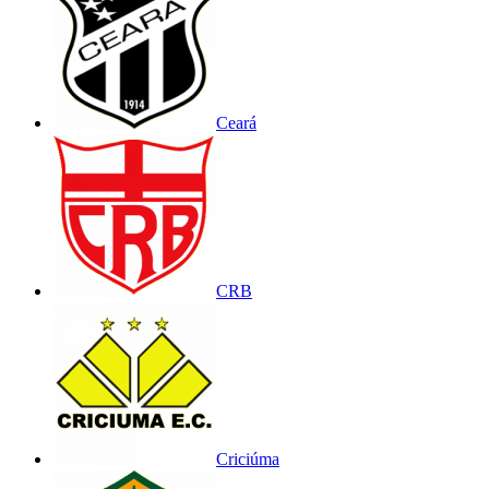
Ceará
CRB
Criciúma