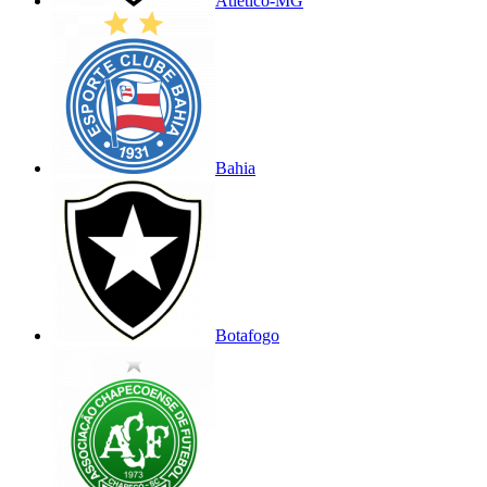
Atlético-MG
Bahia
Botafogo