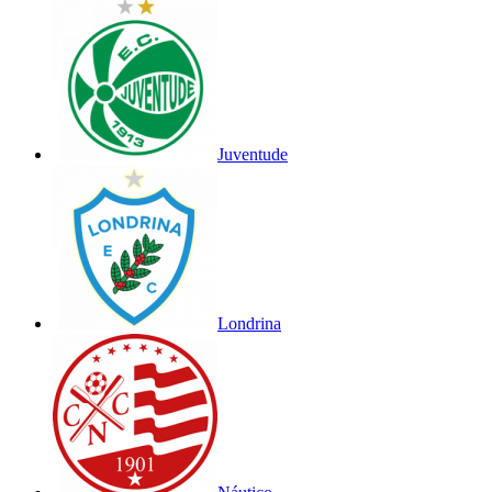
Juventude
Londrina