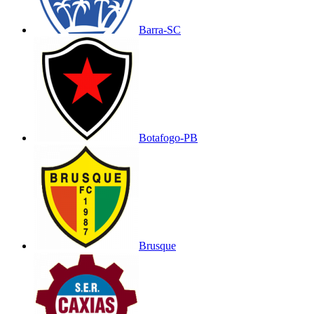
Barra-SC
Botafogo-PB
Brusque