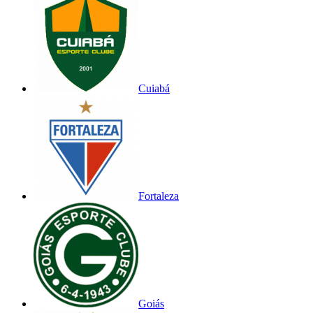
Cuiabá
Fortaleza
Goiás