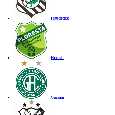
Figueirense
Floresta
Guarani