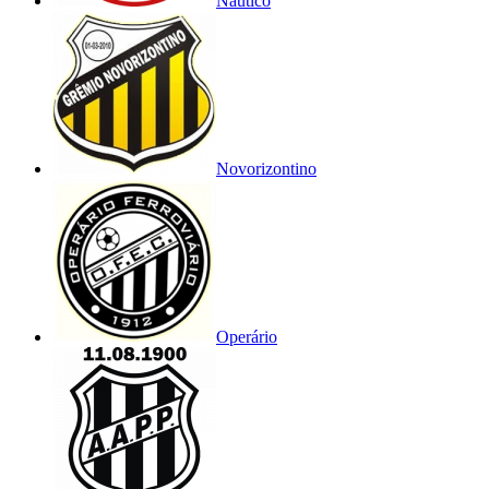
Náutico
Novorizontino
Operário