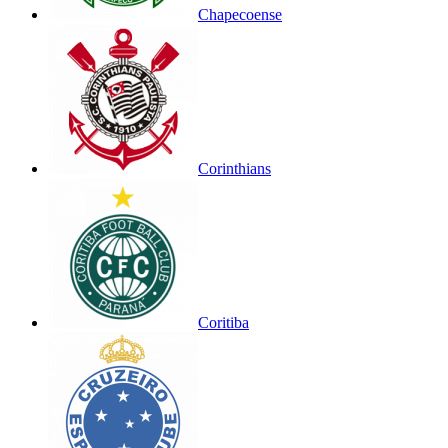
Chapecoense
Corinthians
Coritiba