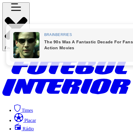
Fechar Menu
Times
Placar
Rádio