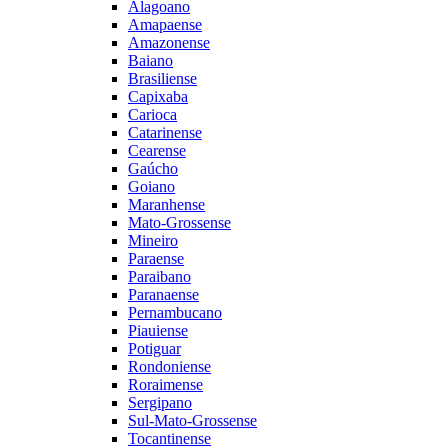
Alagoano
Amapaense
Amazonense
Baiano
Brasiliense
Capixaba
Carioca
Catarinense
Cearense
Gaúcho
Goiano
Maranhense
Mato-Grossense
Mineiro
Paraense
Paraibano
Paranaense
Pernambucano
Piauiense
Potiguar
Rondoniense
Roraimense
Sergipano
Sul-Mato-Grossense
Tocantinense