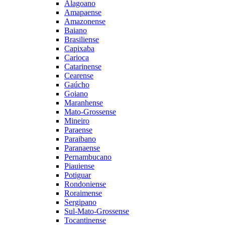
Alagoano
Amapaense
Amazonense
Baiano
Brasiliense
Capixaba
Carioca
Catarinense
Cearense
Gaúcho
Goiano
Maranhense
Mato-Grossense
Mineiro
Paraense
Paraibano
Paranaense
Pernambucano
Piauiense
Potiguar
Rondoniense
Roraimense
Sergipano
Sul-Mato-Grossense
Tocantinense