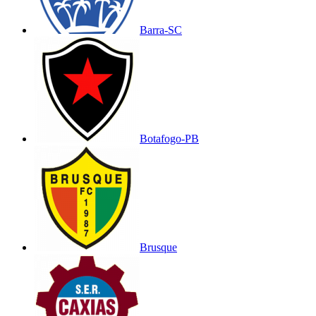
Barra-SC
Botafogo-PB
Brusque