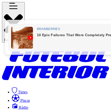
Fechar Menu
Times
Placar
Rádio