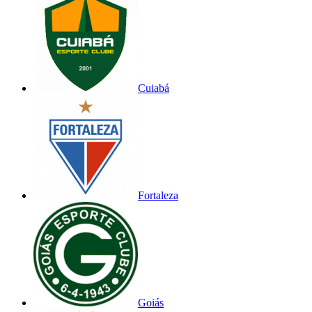
Cuiabá
Fortaleza
Goiás