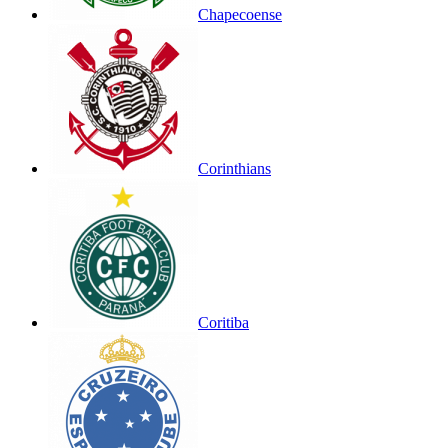
Chapecoense
Corinthians
Coritiba