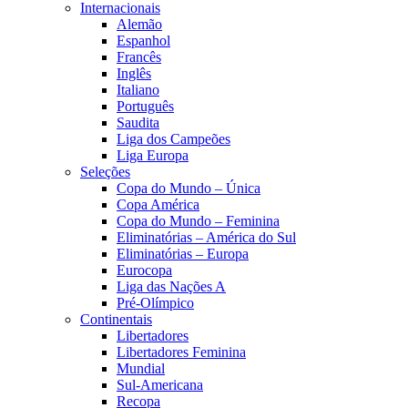
Internacionais
Alemão
Espanhol
Francês
Inglês
Italiano
Português
Saudita
Liga dos Campeões
Liga Europa
Seleções
Copa do Mundo – Única
Copa América
Copa do Mundo – Feminina
Eliminatórias – América do Sul
Eliminatórias – Europa
Eurocopa
Liga das Nações A
Pré-Olímpico
Continentais
Libertadores
Libertadores Feminina
Mundial
Sul-Americana
Recopa