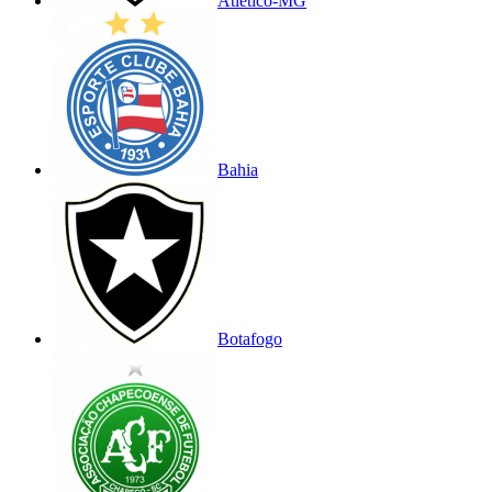
Atlético-MG
Bahia
Botafogo