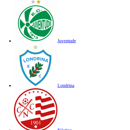
Juventude
Londrina