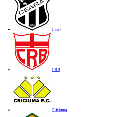
Ceará
CRB
Criciúma