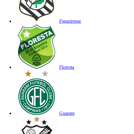
Figueirense
Floresta
Guarani