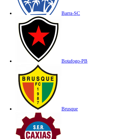
Barra-SC
Botafogo-PB
Brusque