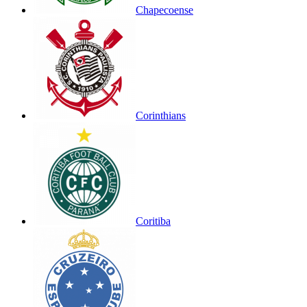
Chapecoense
Corinthians
Coritiba