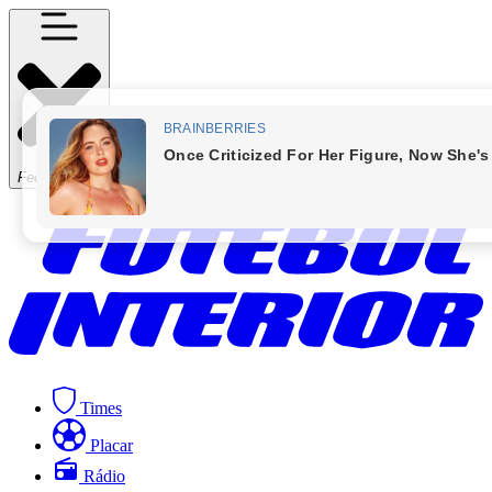
Fechar Menu
Times
Placar
Rádio