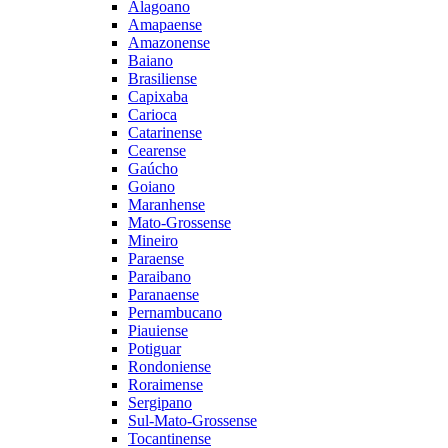
Alagoano
Amapaense
Amazonense
Baiano
Brasiliense
Capixaba
Carioca
Catarinense
Cearense
Gaúcho
Goiano
Maranhense
Mato-Grossense
Mineiro
Paraense
Paraibano
Paranaense
Pernambucano
Piauiense
Potiguar
Rondoniense
Roraimense
Sergipano
Sul-Mato-Grossense
Tocantinense