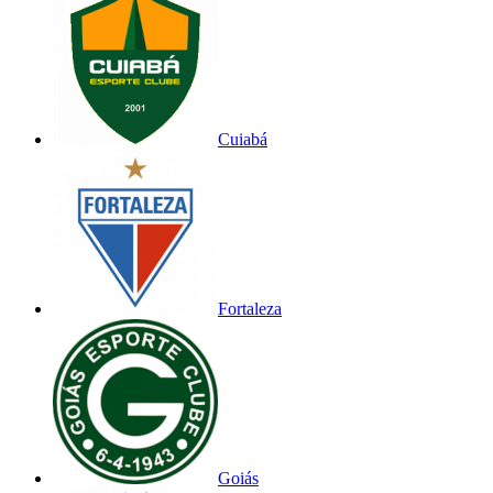
Cuiabá
Fortaleza
Goiás