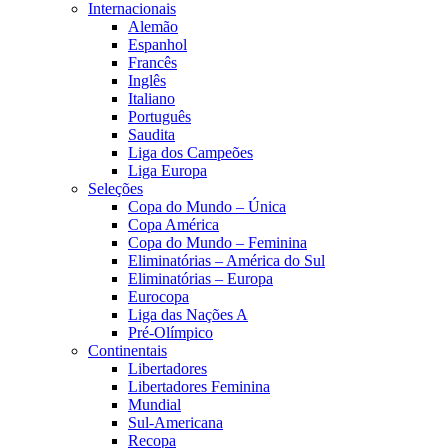
Internacionais
Alemão
Espanhol
Francês
Inglês
Italiano
Português
Saudita
Liga dos Campeões
Liga Europa
Seleções
Copa do Mundo – Única
Copa América
Copa do Mundo – Feminina
Eliminatórias – América do Sul
Eliminatórias – Europa
Eurocopa
Liga das Nações A
Pré-Olímpico
Continentais
Libertadores
Libertadores Feminina
Mundial
Sul-Americana
Recopa