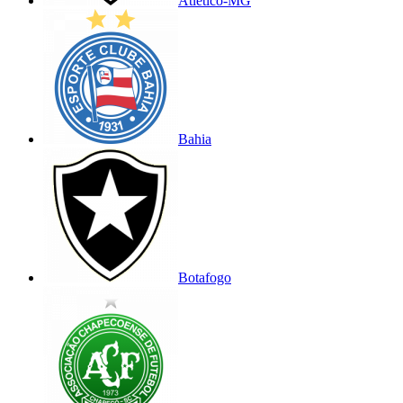
Atlético-MG
Bahia
Botafogo