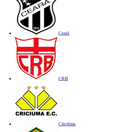
Ceará
CRB
Criciúma