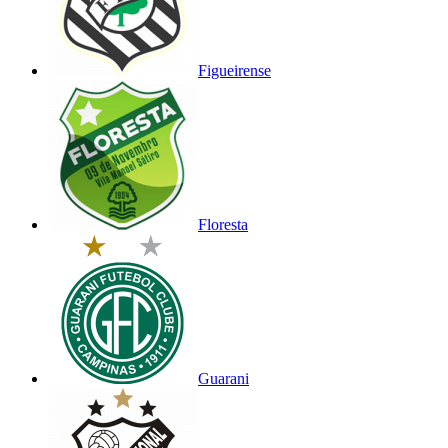
Figueirense
Floresta
Guarani