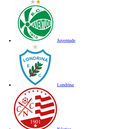
Juventude
Londrina