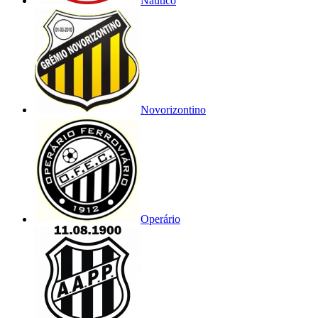
Náutico
Novorizontino
Operário