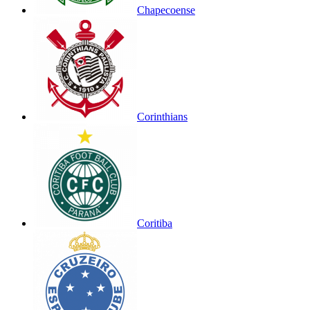
Chapecoense
Corinthians
Coritiba