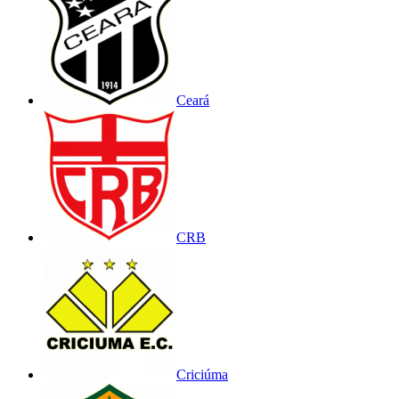
Ceará
CRB
Criciúma