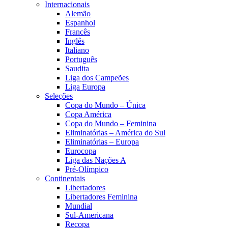
Internacionais
Alemão
Espanhol
Francês
Inglês
Italiano
Português
Saudita
Liga dos Campeões
Liga Europa
Seleções
Copa do Mundo – Única
Copa América
Copa do Mundo – Feminina
Eliminatórias – América do Sul
Eliminatórias – Europa
Eurocopa
Liga das Nações A
Pré-Olímpico
Continentais
Libertadores
Libertadores Feminina
Mundial
Sul-Americana
Recopa