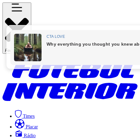
Fechar Menu
Times
Placar
Rádio