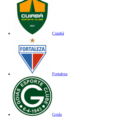
Cuiabá
Fortaleza
Goiás