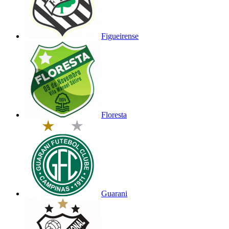
Figueirense
Floresta
Guarani