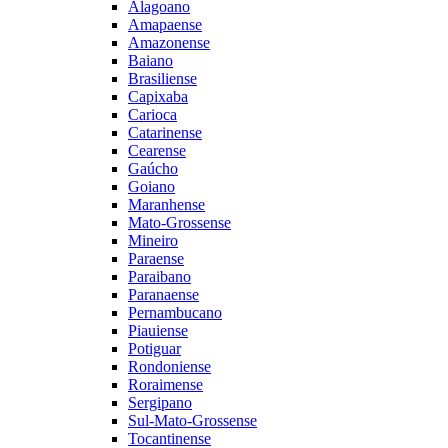
Alagoano
Amapaense
Amazonense
Baiano
Brasiliense
Capixaba
Carioca
Catarinense
Cearense
Gaúcho
Goiano
Maranhense
Mato-Grossense
Mineiro
Paraense
Paraibano
Paranaense
Pernambucano
Piauiense
Potiguar
Rondoniense
Roraimense
Sergipano
Sul-Mato-Grossense
Tocantinense