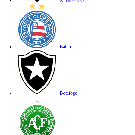
Atlético-MG
Bahia
Botafogo