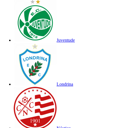
Juventude
Londrina