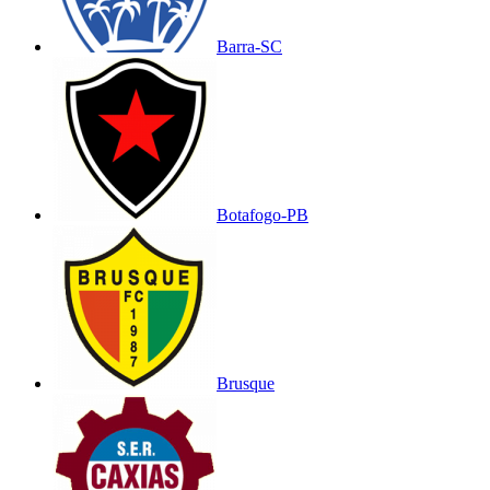
Barra-SC
Botafogo-PB
Brusque