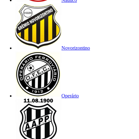
Náutico
Novorizontino
Operário