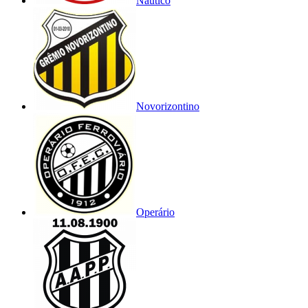
Náutico
Novorizontino
Operário