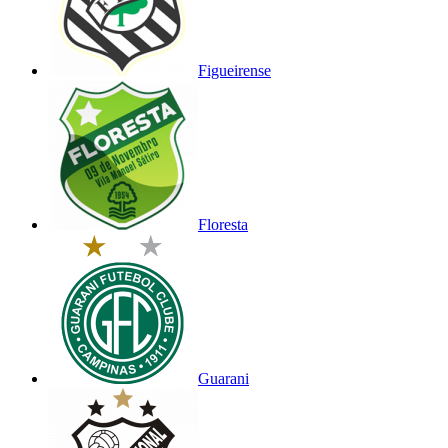
Figueirense
Floresta
Guarani