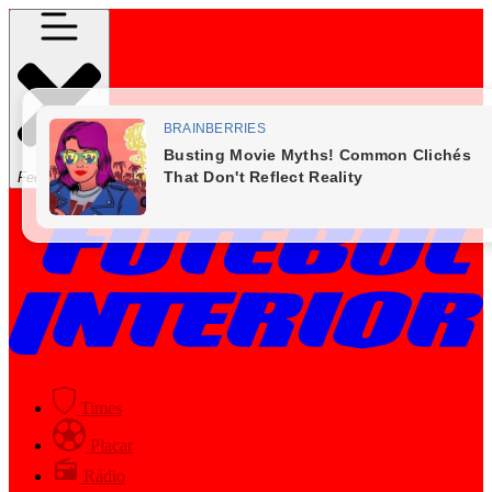
Fechar Menu
Times
Placar
Rádio