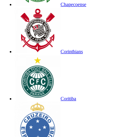
Chapecoense
Corinthians
Coritiba