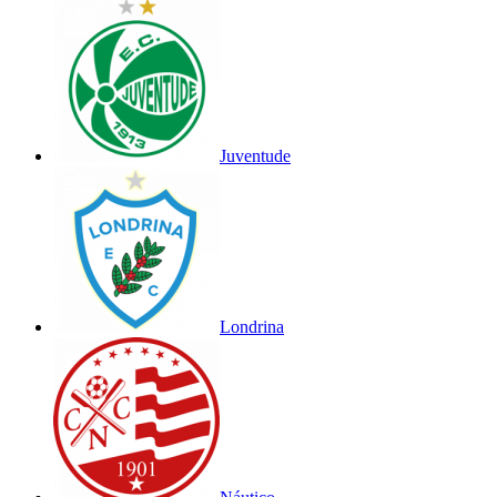
Juventude
Londrina