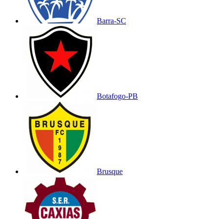
Barra-SC
Botafogo-PB
Brusque