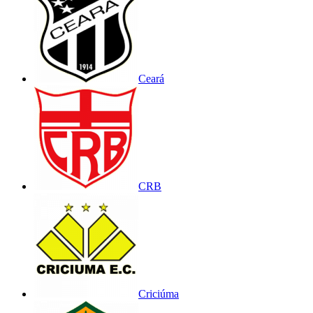
Ceará
CRB
Criciúma