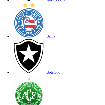
Atlético-MG
Bahia
Botafogo