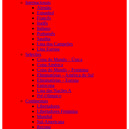
Internacionais
Alemão
Espanhol
Francês
Inglês
Italiano
Português
Saudita
Liga dos Campeões
Liga Europa
Seleções
Copa do Mundo – Única
Copa América
Copa do Mundo – Feminina
Eliminatórias – América do Sul
Eliminatórias – Europa
Eurocopa
Liga das Nações A
Pré-Olímpico
Continentais
Libertadores
Libertadores Feminina
Mundial
Sul-Americana
Recopa