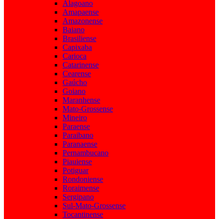
Alagoano
Amapaense
Amazonense
Baiano
Brasiliense
Capixaba
Carioca
Catarinense
Cearense
Gaúcho
Goiano
Maranhense
Mato-Grossense
Mineiro
Paraense
Paraibano
Paranaense
Pernambucano
Piauiense
Potiguar
Rondoniense
Roraimense
Sergipano
Sul-Mato-Grossense
Tocantinense