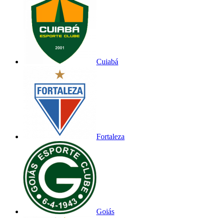
Cuiabá
Fortaleza
Goiás