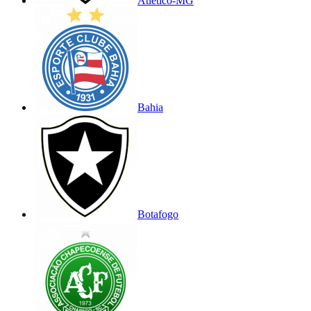
Atlético-MG
Bahia
Botafogo