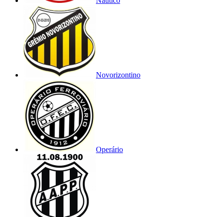
Náutico
Novorizontino
Operário