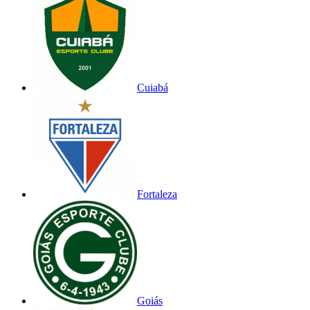
Cuiabá
Fortaleza
Goiás