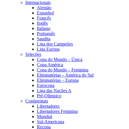
Internacionais
Alemão
Espanhol
Francês
Inglês
Italiano
Português
Saudita
Liga dos Campeões
Liga Europa
Seleções
Copa do Mundo – Única
Copa América
Copa do Mundo – Feminina
Eliminatórias – América do Sul
Eliminatórias – Europa
Eurocopa
Liga das Nações A
Pré-Olímpico
Continentais
Libertadores
Libertadores Feminina
Mundial
Sul-Americana
Recopa