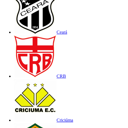
Ceará
CRB
Criciúma