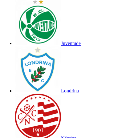
Juventude
Londrina