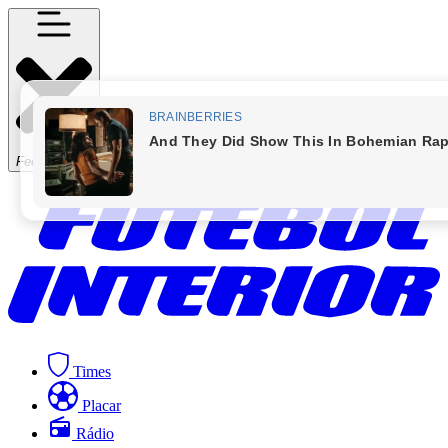
Fechar Menu
Times
Placar
Rádio