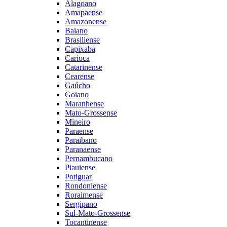
Alagoano
Amapaense
Amazonense
Baiano
Brasiliense
Capixaba
Carioca
Catarinense
Cearense
Gaúcho
Goiano
Maranhense
Mato-Grossense
Mineiro
Paraense
Paraibano
Paranaense
Pernambucano
Piauiense
Potiguar
Rondoniense
Roraimense
Sergipano
Sul-Mato-Grossense
Tocantinense