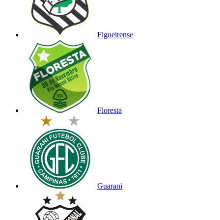
Figueirense
Floresta
Guarani