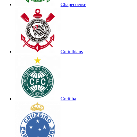
Chapecoense
Corinthians
Coritiba