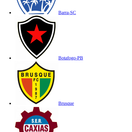
Barra-SC
Botafogo-PB
Brusque