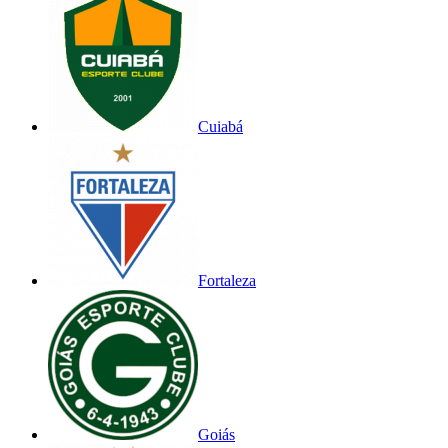
Cuiabá
Fortaleza
Goiás