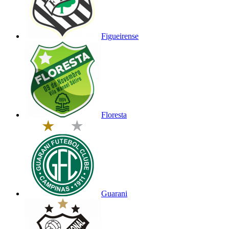
Figueirense
Floresta
Guarani