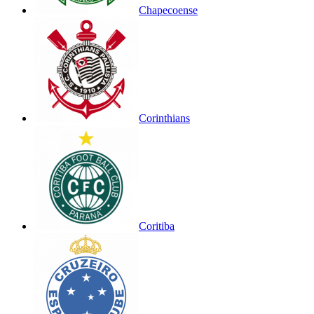
Chapecoense
Corinthians
Coritiba