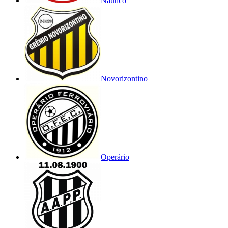
Náutico
Novorizontino
Operário