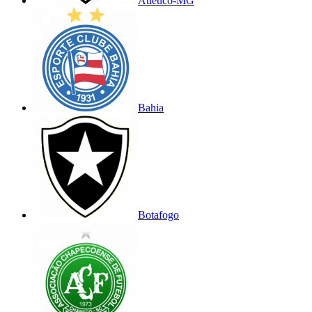
Atlético-MG
Bahia
Botafogo