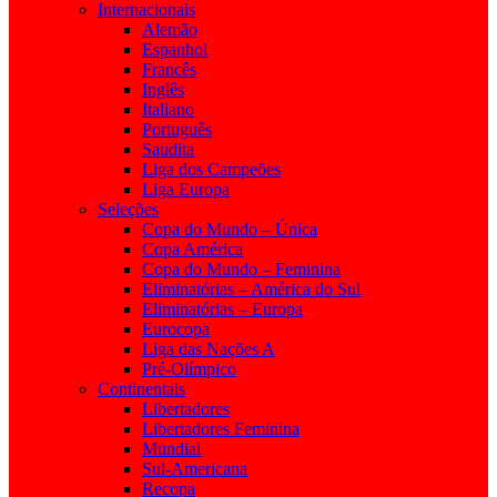
Internacionais
Alemão
Espanhol
Francês
Inglês
Italiano
Português
Saudita
Liga dos Campeões
Liga Europa
Seleções
Copa do Mundo – Única
Copa América
Copa do Mundo – Feminina
Eliminatórias – América do Sul
Eliminatórias – Europa
Eurocopa
Liga das Nações A
Pré-Olímpico
Continentais
Libertadores
Libertadores Feminina
Mundial
Sul-Americana
Recopa