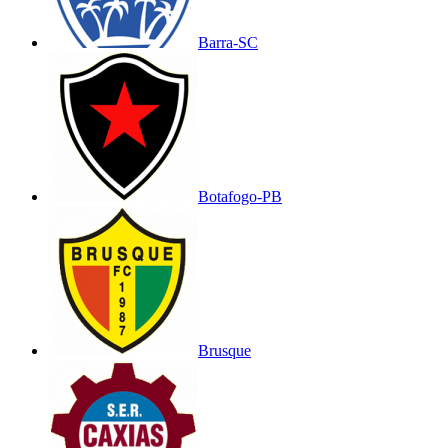
Barra-SC
Botafogo-PB
Brusque