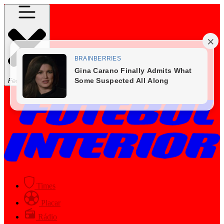
Fechar Menu
Times
Placar
Rádio