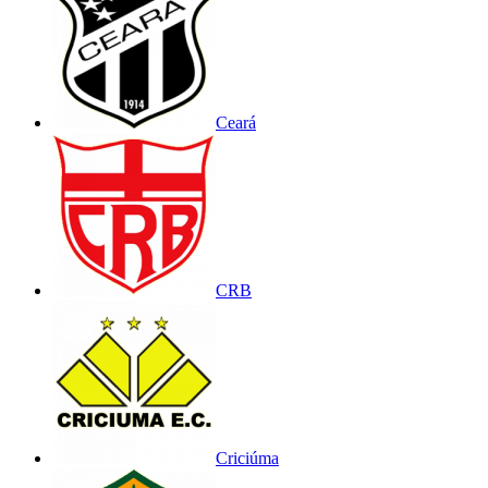
Ceará
CRB
Criciúma