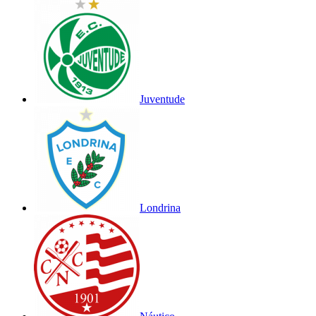
Juventude
Londrina