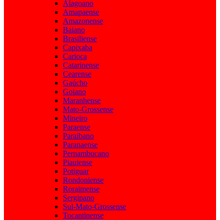
Alagoano
Amapaense
Amazonense
Baiano
Brasiliense
Capixaba
Carioca
Catarinense
Cearense
Gaúcho
Goiano
Maranhense
Mato-Grossense
Mineiro
Paraense
Paraibano
Paranaense
Pernambucano
Piauiense
Potiguar
Rondoniense
Roraimense
Sergipano
Sul-Mato-Grossense
Tocantinense