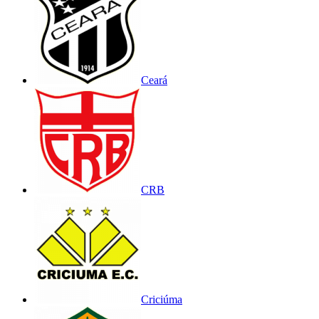
Ceará
CRB
Criciúma