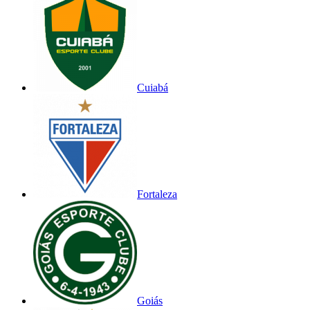
Cuiabá
Fortaleza
Goiás