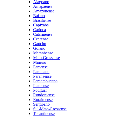
Alagoano
Amapaense
Amazonense
Baiano
Brasiliense
Capixaba
Carioca
Catarinense
Cearense
Gaúcho
Goiano
Maranhense
Mato-Grossense
Mineiro
Paraense
Paraibano
Paranaense
Pernambucano
Piauiense
Potiguar
Rondoniense
Roraimense
Sergipano
Sul-Mato-Grossense
Tocantinense