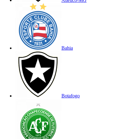
Atlético-MG
Bahia
Botafogo