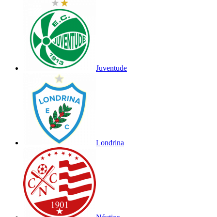
Juventude
Londrina