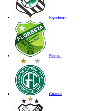
Figueirense
Floresta
Guarani