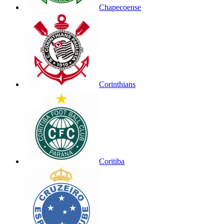
Chapecoense
Corinthians
Coritiba