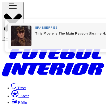
Fechar Menu
Times
Placar
Rádio