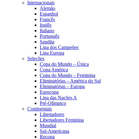
Internacionais
Alemão
Espanhol
Francês
Inglês
Italiano
Português
Saudita
Liga dos Campeões
Liga Europa
Seleções
Copa do Mundo – Única
Copa América
Copa do Mundo – Feminina
Eliminatórias – América do Sul
Eliminatórias – Europa
Eurocopa
Liga das Nações A
Pré-Olímpico
Continentais
Libertadores
Libertadores Feminina
Mundial
Sul-Americana
Recopa