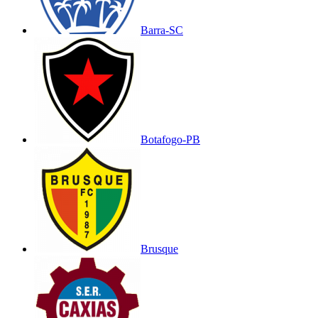
Barra-SC
Botafogo-PB
Brusque