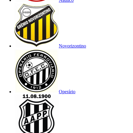
Náutico
Novorizontino
Operário