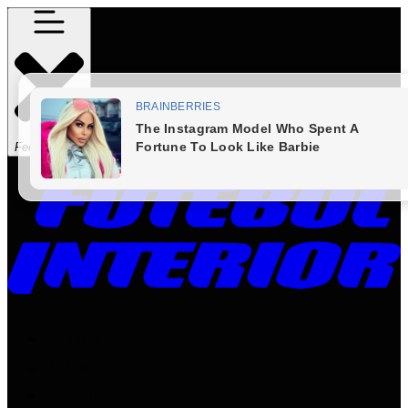
Fechar Menu
Times
Placar
Rádio