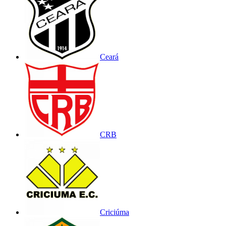
Ceará
CRB
Criciúma