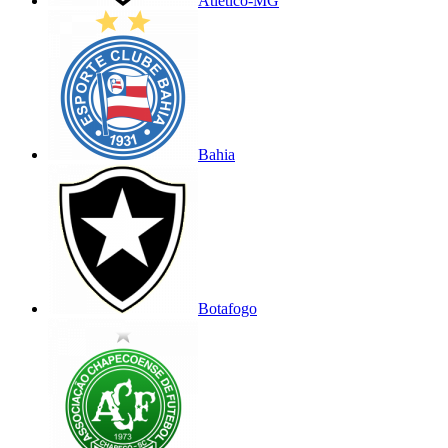
Atlético-MG
Bahia
Botafogo