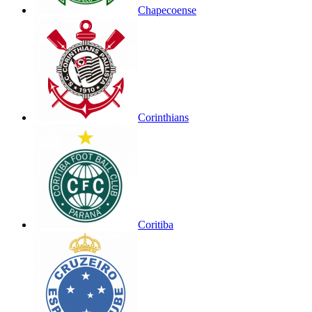
Chapecoense
Corinthians
Coritiba