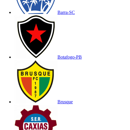
Barra-SC
Botafogo-PB
Brusque