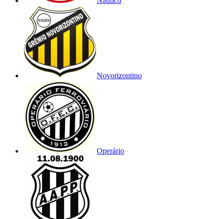
Náutico
Novorizontino
Operário