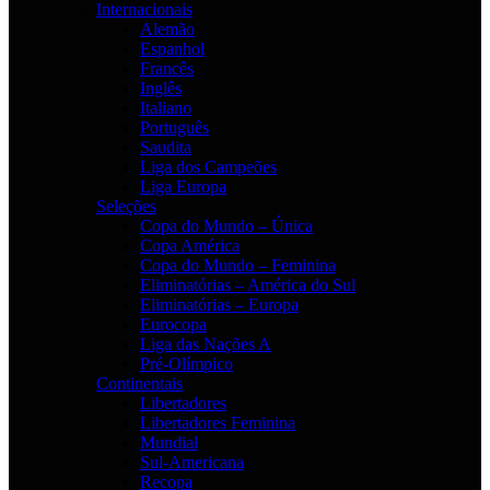
Internacionais
Alemão
Espanhol
Francês
Inglês
Italiano
Português
Saudita
Liga dos Campeões
Liga Europa
Seleções
Copa do Mundo – Única
Copa América
Copa do Mundo – Feminina
Eliminatórias – América do Sul
Eliminatórias – Europa
Eurocopa
Liga das Nações A
Pré-Olímpico
Continentais
Libertadores
Libertadores Feminina
Mundial
Sul-Americana
Recopa