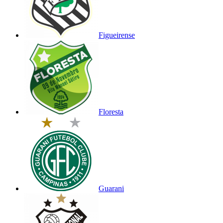
Figueirense
Floresta
Guarani