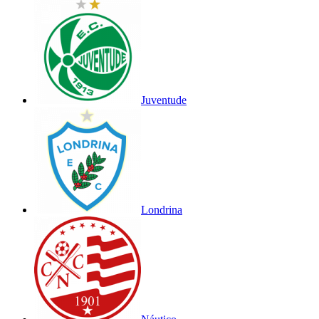
Juventude
Londrina