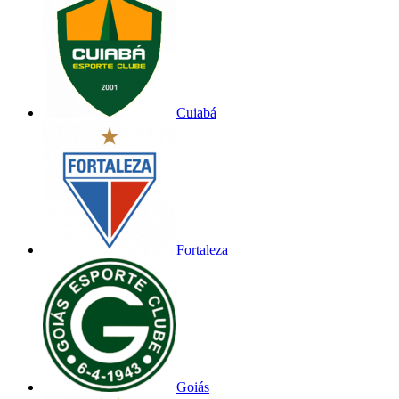
Cuiabá
Fortaleza
Goiás