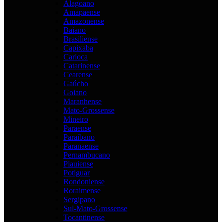
Alagoano
Amapaense
Amazonense
Baiano
Brasiliense
Capixaba
Carioca
Catarinense
Cearense
Gaúcho
Goiano
Maranhense
Mato-Grossense
Mineiro
Paraense
Paraibano
Paranaense
Pernambucano
Piauiense
Potiguar
Rondoniense
Roraimense
Sergipano
Sul-Mato-Grossense
Tocantinense