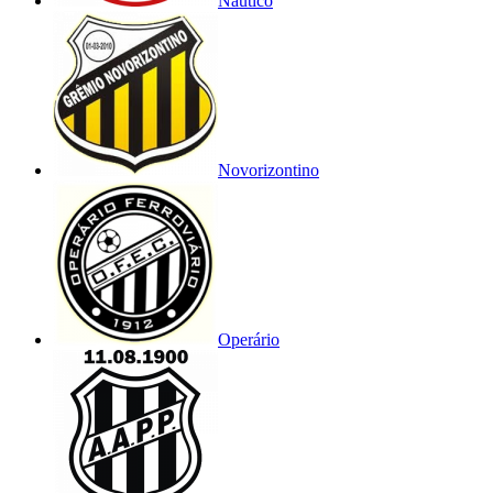
Náutico
Novorizontino
Operário