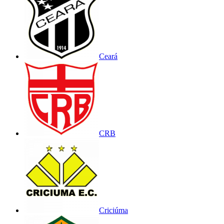
Ceará
CRB
Criciúma