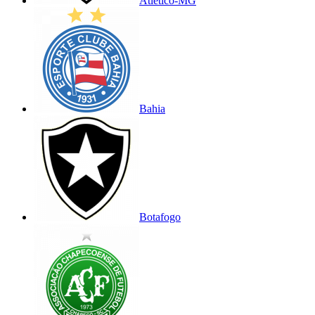
Atlético-MG
Bahia
Botafogo