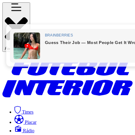
Fechar Menu
Times
Placar
Rádio