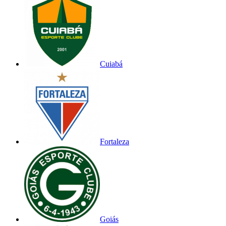
Cuiabá
Fortaleza
Goiás