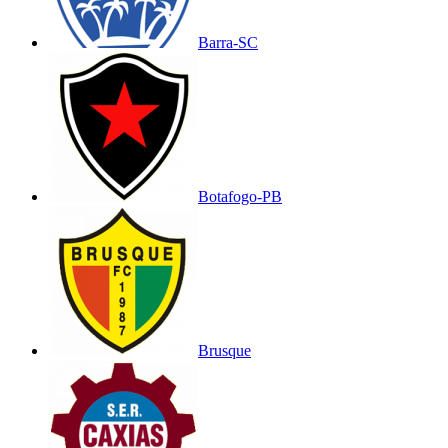
Barra-SC
Botafogo-PB
Brusque