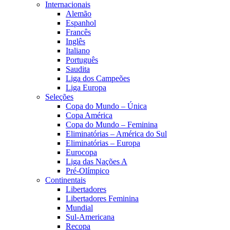
Internacionais
Alemão
Espanhol
Francês
Inglês
Italiano
Português
Saudita
Liga dos Campeões
Liga Europa
Seleções
Copa do Mundo – Única
Copa América
Copa do Mundo – Feminina
Eliminatórias – América do Sul
Eliminatórias – Europa
Eurocopa
Liga das Nações A
Pré-Olímpico
Continentais
Libertadores
Libertadores Feminina
Mundial
Sul-Americana
Recopa