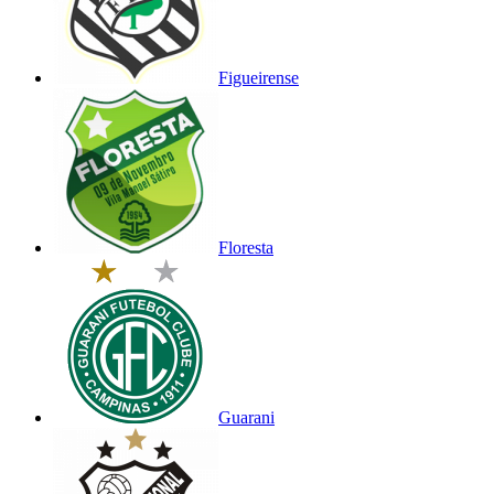
Figueirense
Floresta
Guarani