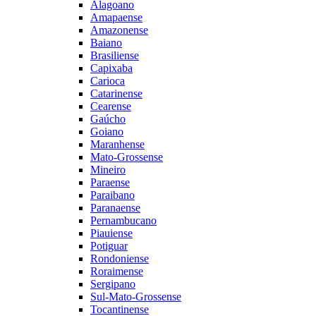
Alagoano
Amapaense
Amazonense
Baiano
Brasiliense
Capixaba
Carioca
Catarinense
Cearense
Gaúcho
Goiano
Maranhense
Mato-Grossense
Mineiro
Paraense
Paraibano
Paranaense
Pernambucano
Piauiense
Potiguar
Rondoniense
Roraimense
Sergipano
Sul-Mato-Grossense
Tocantinense