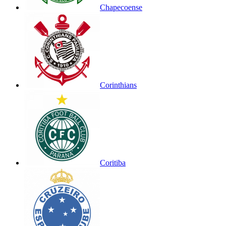
Chapecoense
Corinthians
Coritiba