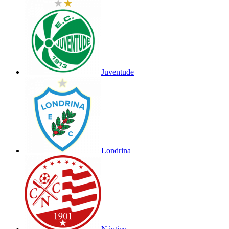
Juventude
Londrina