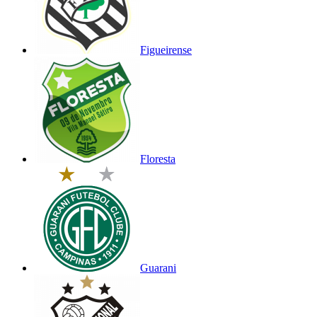
Figueirense
Floresta
Guarani