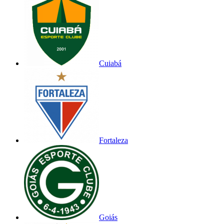
Cuiabá
Fortaleza
Goiás