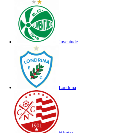
Juventude
Londrina