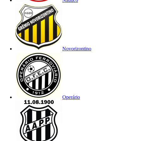
Náutico
Novorizontino
Operário