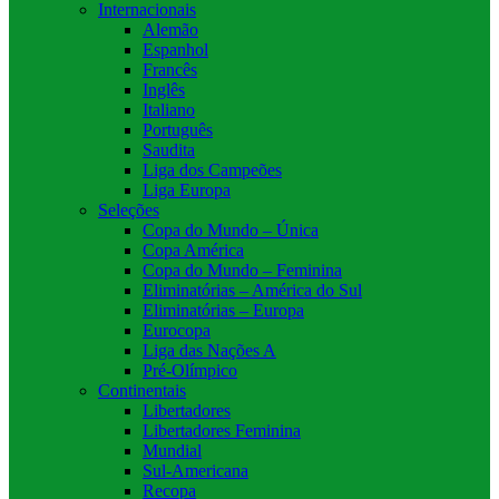
Internacionais
Alemão
Espanhol
Francês
Inglês
Italiano
Português
Saudita
Liga dos Campeões
Liga Europa
Seleções
Copa do Mundo – Única
Copa América
Copa do Mundo – Feminina
Eliminatórias – América do Sul
Eliminatórias – Europa
Eurocopa
Liga das Nações A
Pré-Olímpico
Continentais
Libertadores
Libertadores Feminina
Mundial
Sul-Americana
Recopa