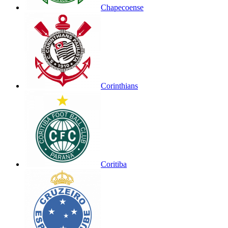
Chapecoense
Corinthians
Coritiba