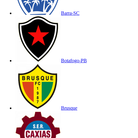
Barra-SC
Botafogo-PB
Brusque