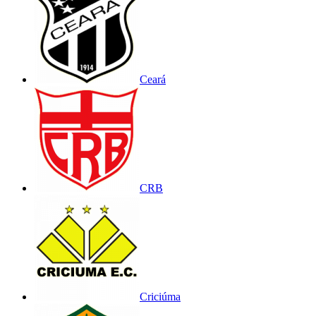
Ceará
CRB
Criciúma