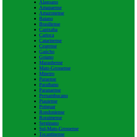
Alagoano
Amapaense
Amazonense
Baiano
Brasiliense
Capixaba
Carioca
Catarinense
Cearense
Gaúcho
Goiano
Maranhense
Mato-Grossense
Mineiro
Paraense
Paraibano
Paranaense
Pernambucano
Piauiense
Potiguar
Rondoniense
Roraimense
Sergipano
Sul-Mato-Grossense
Tocantinense