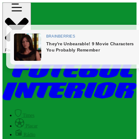
Fechar Menu
Times
Placar
Rádio