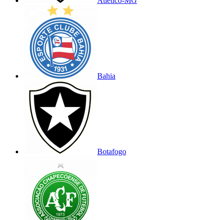
Atlético-MG
Bahia
Botafogo