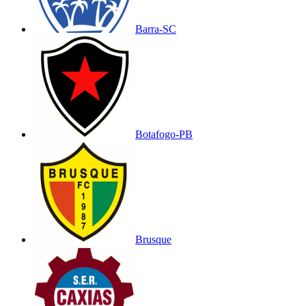
Barra-SC
Botafogo-PB
Brusque