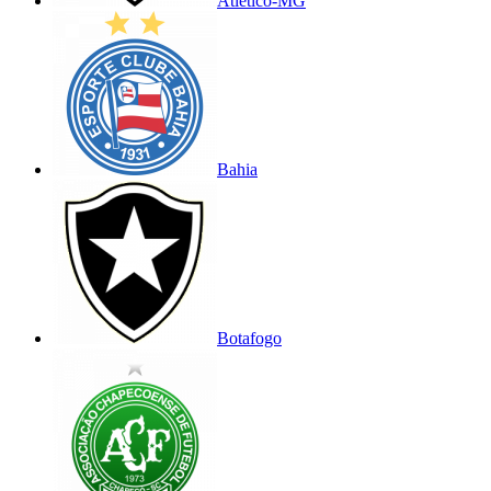
Atlético-MG
Bahia
Botafogo