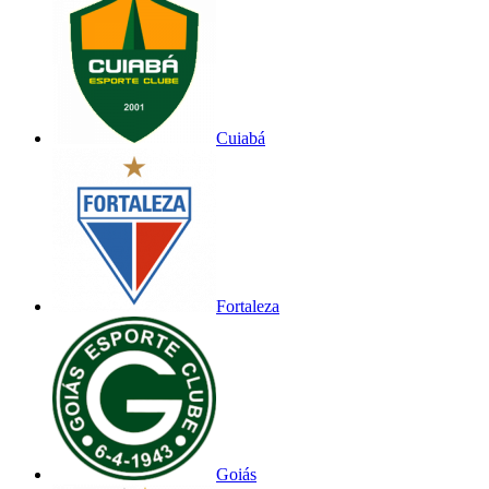
Cuiabá
Fortaleza
Goiás