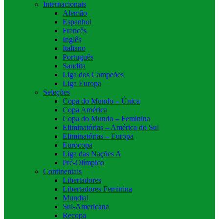
Internacionais
Alemão
Espanhol
Francês
Inglês
Italiano
Português
Saudita
Liga dos Campeões
Liga Europa
Seleções
Copa do Mundo – Única
Copa América
Copa do Mundo – Feminina
Eliminatórias – América do Sul
Eliminatórias – Europa
Eurocopa
Liga das Nações A
Pré-Olímpico
Continentais
Libertadores
Libertadores Feminina
Mundial
Sul-Americana
Recopa