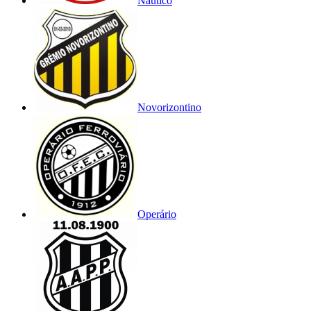
Náutico
Novorizontino
Operário