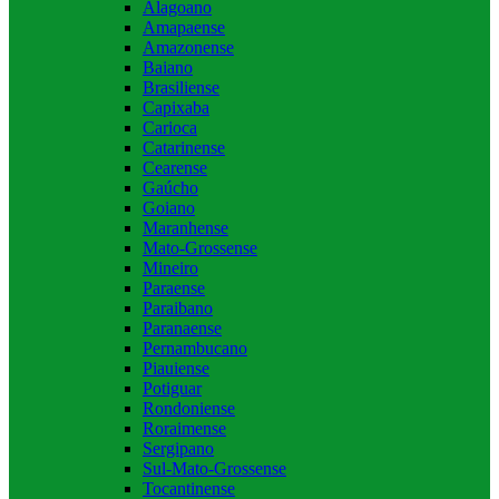
Alagoano
Amapaense
Amazonense
Baiano
Brasiliense
Capixaba
Carioca
Catarinense
Cearense
Gaúcho
Goiano
Maranhense
Mato-Grossense
Mineiro
Paraense
Paraibano
Paranaense
Pernambucano
Piauiense
Potiguar
Rondoniense
Roraimense
Sergipano
Sul-Mato-Grossense
Tocantinense