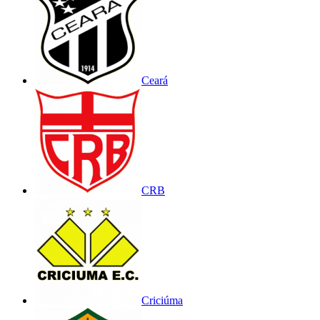
Ceará
CRB
Criciúma