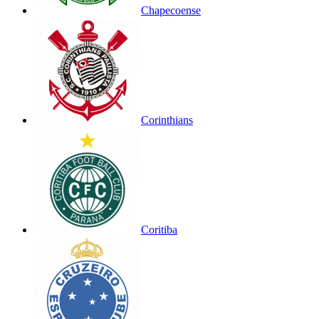
Chapecoense
Corinthians
Coritiba