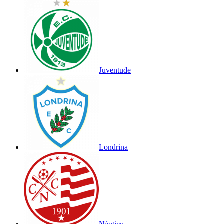
Juventude
Londrina