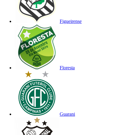
Figueirense
Floresta
Guarani