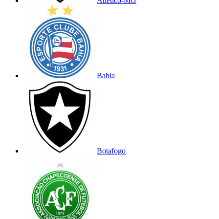
Atlético-MG
Bahia
Botafogo