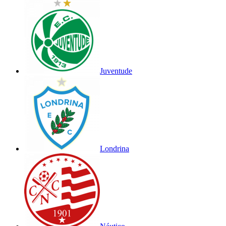
Juventude
Londrina