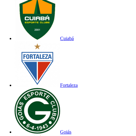
Cuiabá
Fortaleza
Goiás