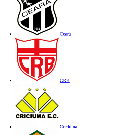
Ceará
CRB
Criciúma