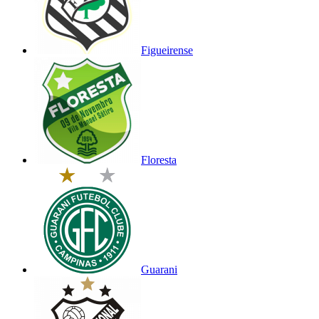
Figueirense
Floresta
Guarani