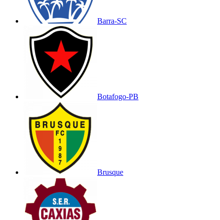
Barra-SC
Botafogo-PB
Brusque