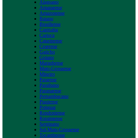
Alagoano
Amapaense
Amazonense
Baiano
Brasiliense
Capixaba
Carioca
Catarinense
Cearense
Gaúcho
Goiano
Maranhense
Mato-Grossense
Mineiro
Paraense
Paraibano
Paranaense
Pernambucano
Piauiense
Potiguar
Rondoniense
Roraimense
Sergipano
Sul-Mato-Grossense
Tocantinense