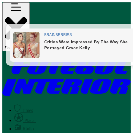
Fechar Menu
Times
Placar
Rádio