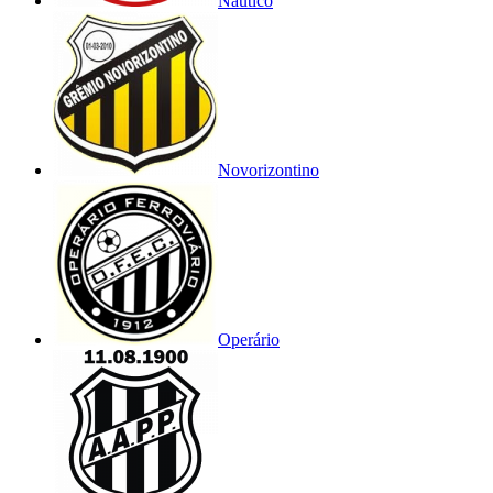
Náutico
Novorizontino
Operário