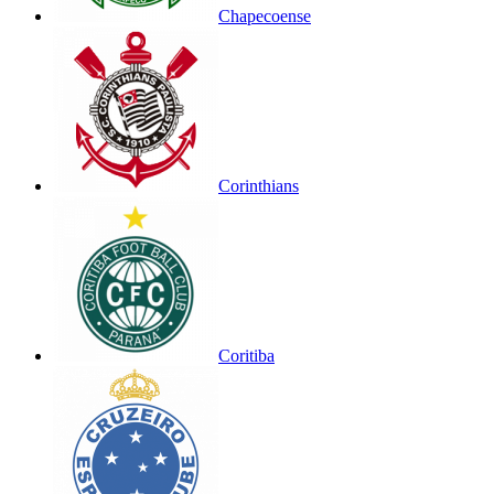
Chapecoense
Corinthians
Coritiba