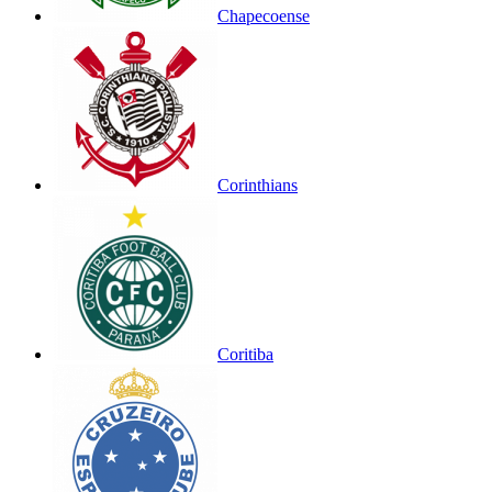
Chapecoense
Corinthians
Coritiba