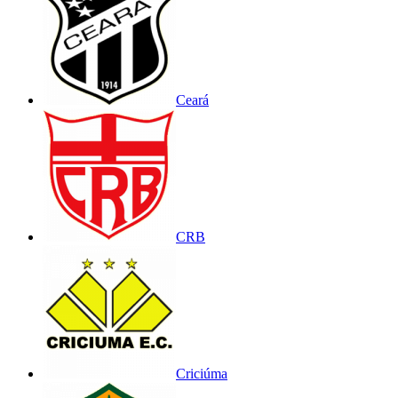
Ceará
CRB
Criciúma