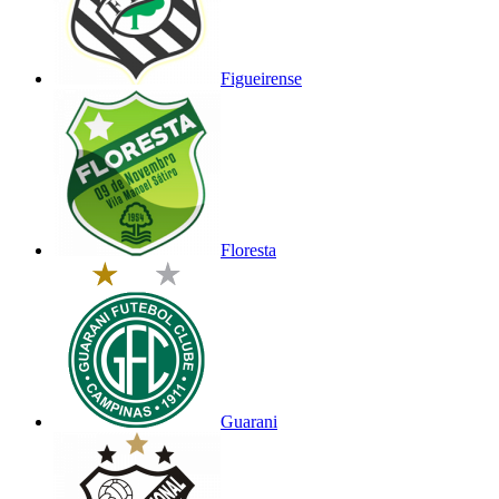
Figueirense
Floresta
Guarani