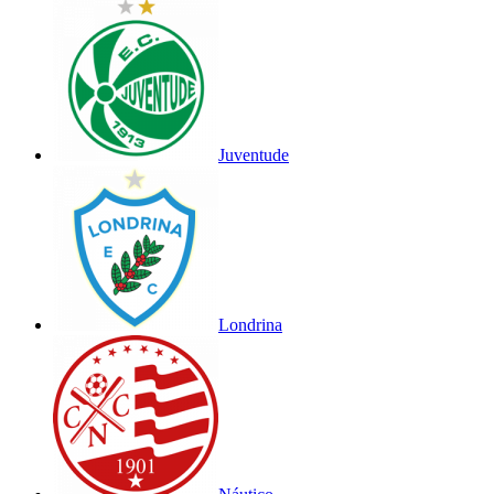
Juventude
Londrina