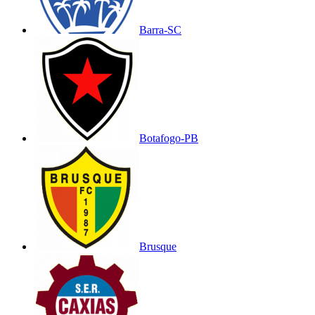
Barra-SC
Botafogo-PB
Brusque