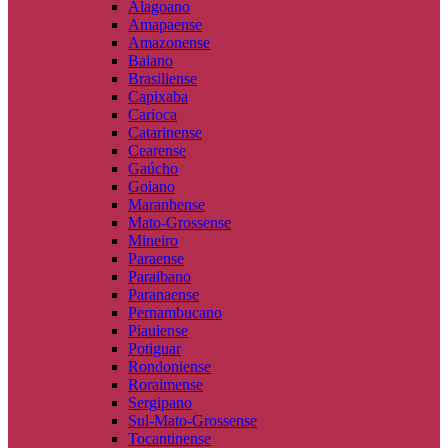
Alagoano
Amapaense
Amazonense
Baiano
Brasiliense
Capixaba
Carioca
Catarinense
Cearense
Gaúcho
Goiano
Maranhense
Mato-Grossense
Mineiro
Paraense
Paraibano
Paranaense
Pernambucano
Piauiense
Potiguar
Rondoniense
Roraimense
Sergipano
Sul-Mato-Grossense
Tocantinense