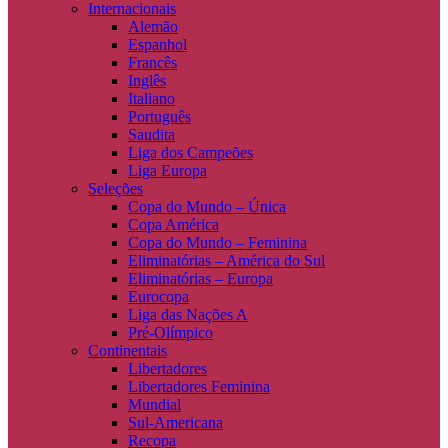
Internacionais
Alemão
Espanhol
Francês
Inglês
Italiano
Português
Saudita
Liga dos Campeões
Liga Europa
Seleções
Copa do Mundo – Única
Copa América
Copa do Mundo – Feminina
Eliminatórias – América do Sul
Eliminatórias – Europa
Eurocopa
Liga das Nações A
Pré-Olímpico
Continentais
Libertadores
Libertadores Feminina
Mundial
Sul-Americana
Recopa