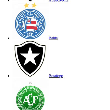
Atlético-MG
Bahia
Botafogo