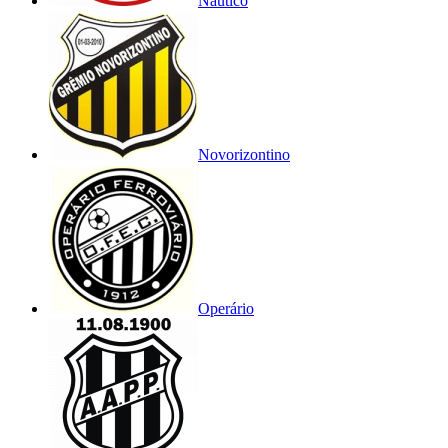
Náutico
Novorizontino
Operário