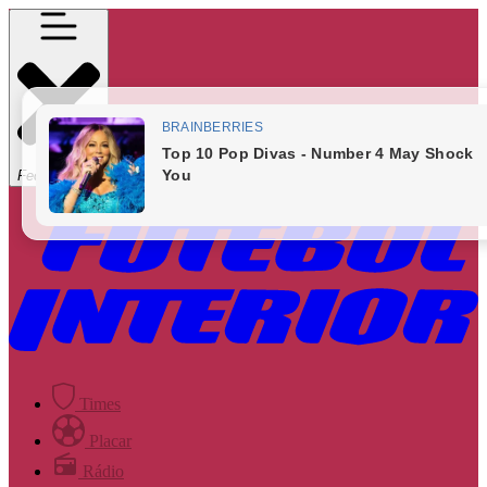
Fechar Menu
Times
Placar
Rádio