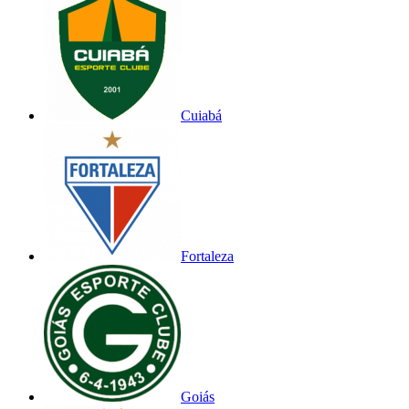
Cuiabá
Fortaleza
Goiás