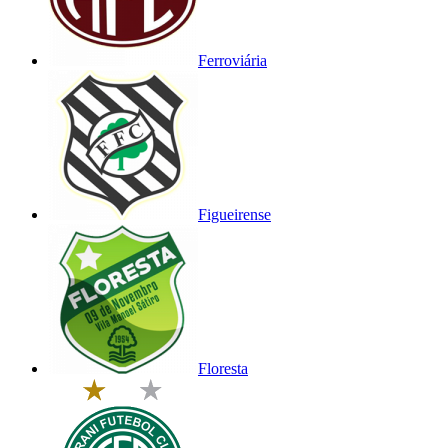
Ferroviária
Figueirense
Floresta