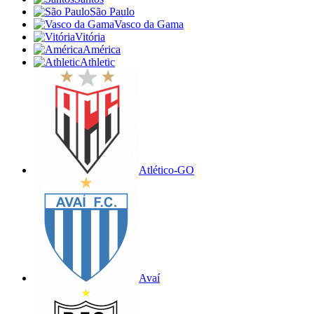
São Paulo
Vasco da Gama
Vitória
América
Athletic
Atlético-GO
Avaí