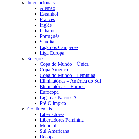
Internacionais
Alemão
Espanhol
Francês
Inglês
Italiano
Português
Saudita
Liga dos Campeões
Liga Europa
Seleções
Copa do Mundo – Única
Copa América
Copa do Mundo – Feminina
Eliminatórias – América do Sul
Eliminatórias – Europa
Eurocopa
Liga das Nações A
Pré-Olímpico
Continentais
Libertadores
Libertadores Feminina
Mundial
Sul-Americana
Recopa