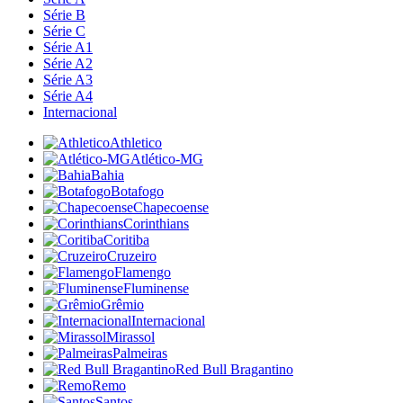
Série B
Série C
Série A1
Série A2
Série A3
Série A4
Internacional
Athletico
Atlético-MG
Bahia
Botafogo
Chapecoense
Corinthians
Coritiba
Cruzeiro
Flamengo
Fluminense
Grêmio
Internacional
Mirassol
Palmeiras
Red Bull Bragantino
Remo
Santos