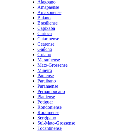
Alagoano
Amapaense
Amazonense
Baiano
Brasiliense
Capixaba
Carioca
Catarinense
Cearense
Gaúcho
Goiano
Maranhense
Mato-Grossense
Mineiro
Paraense
Paraibano
Paranaense
Pernambucano
Piauiense
Potiguar
Rondoniense
Roraimense
Sergipano
Sul-Mato-Grossense
Tocantinense