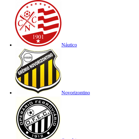
Náutico
Novorizontino