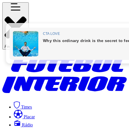
Fechar Menu
Times
Placar
Rádio