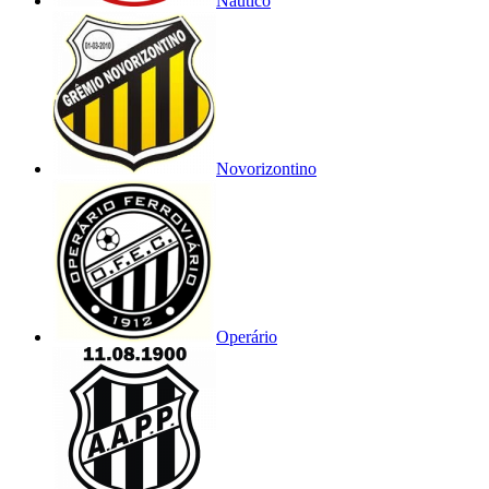
Náutico
Novorizontino
Operário