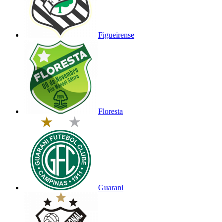
Figueirense
Floresta
Guarani