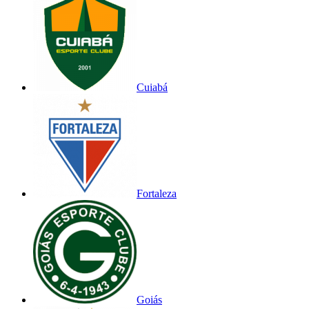
Cuiabá
Fortaleza
Goiás