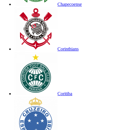
Chapecoense
Corinthians
Coritiba