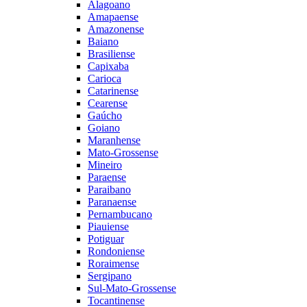
Alagoano
Amapaense
Amazonense
Baiano
Brasiliense
Capixaba
Carioca
Catarinense
Cearense
Gaúcho
Goiano
Maranhense
Mato-Grossense
Mineiro
Paraense
Paraibano
Paranaense
Pernambucano
Piauiense
Potiguar
Rondoniense
Roraimense
Sergipano
Sul-Mato-Grossense
Tocantinense