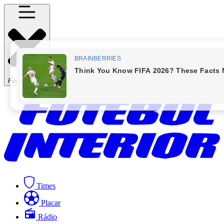
Fechar Menu
Times
Placar
Rádio