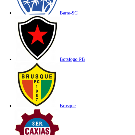
Barra-SC
Botafogo-PB
Brusque