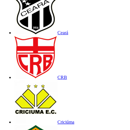
Ceará
CRB
Criciúma