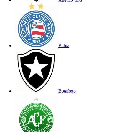
Atlético-MG
Bahia
Botafogo