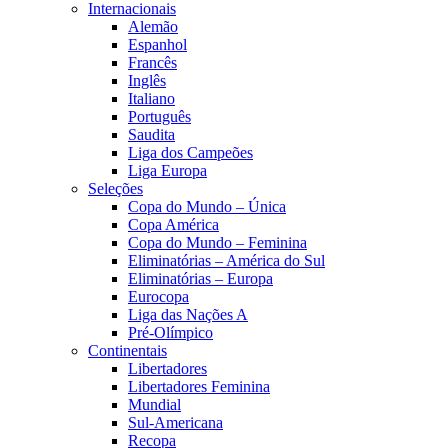
Internacionais
Alemão
Espanhol
Francês
Inglês
Italiano
Português
Saudita
Liga dos Campeões
Liga Europa
Seleções
Copa do Mundo – Única
Copa América
Copa do Mundo – Feminina
Eliminatórias – América do Sul
Eliminatórias – Europa
Eurocopa
Liga das Nações A
Pré-Olímpico
Continentais
Libertadores
Libertadores Feminina
Mundial
Sul-Americana
Recopa