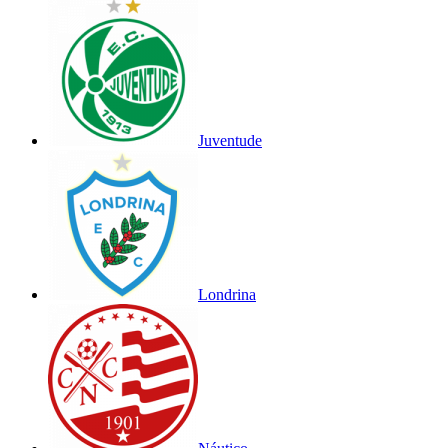
Juventude
Londrina