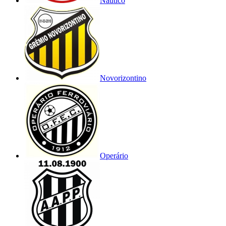
Náutico
Novorizontino
Operário