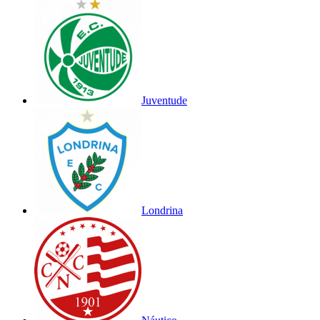
Juventude
Londrina