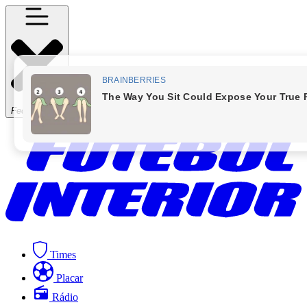
Fechar Menu
Times
Placar
Rádio