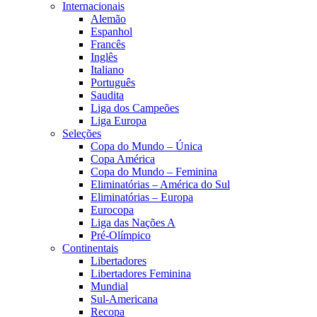
Internacionais
Alemão
Espanhol
Francês
Inglês
Italiano
Português
Saudita
Liga dos Campeões
Liga Europa
Seleções
Copa do Mundo – Única
Copa América
Copa do Mundo – Feminina
Eliminatórias – América do Sul
Eliminatórias – Europa
Eurocopa
Liga das Nações A
Pré-Olímpico
Continentais
Libertadores
Libertadores Feminina
Mundial
Sul-Americana
Recopa