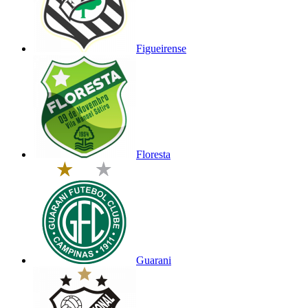
Figueirense
Floresta
Guarani