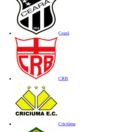
Ceará
CRB
Criciúma