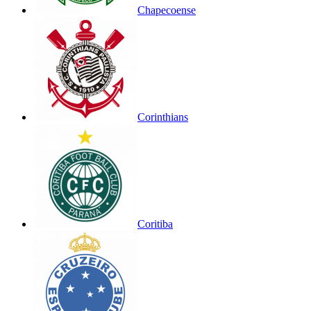
Chapecoense
Corinthians
Coritiba