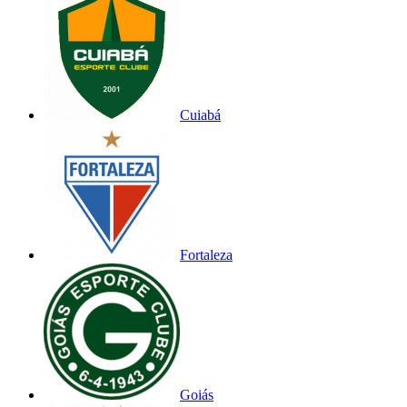
Cuiabá
Fortaleza
Goiás