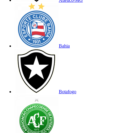
Atlético-MG
Bahia
Botafogo