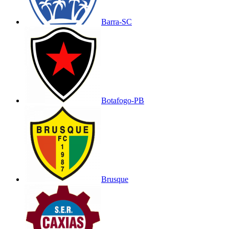
Barra-SC
Botafogo-PB
Brusque