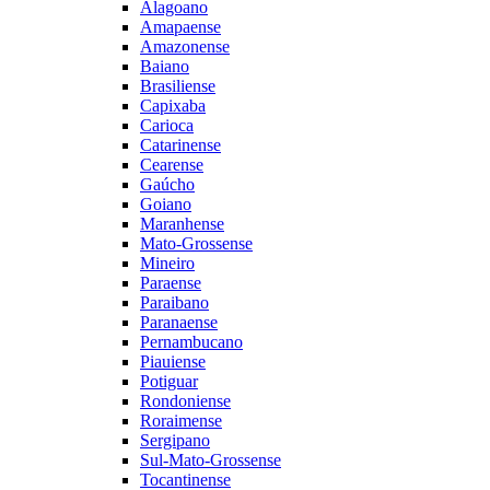
Alagoano
Amapaense
Amazonense
Baiano
Brasiliense
Capixaba
Carioca
Catarinense
Cearense
Gaúcho
Goiano
Maranhense
Mato-Grossense
Mineiro
Paraense
Paraibano
Paranaense
Pernambucano
Piauiense
Potiguar
Rondoniense
Roraimense
Sergipano
Sul-Mato-Grossense
Tocantinense