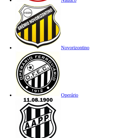
Náutico
Novorizontino
Operário