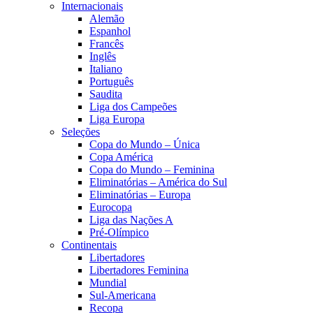
Internacionais
Alemão
Espanhol
Francês
Inglês
Italiano
Português
Saudita
Liga dos Campeões
Liga Europa
Seleções
Copa do Mundo – Única
Copa América
Copa do Mundo – Feminina
Eliminatórias – América do Sul
Eliminatórias – Europa
Eurocopa
Liga das Nações A
Pré-Olímpico
Continentais
Libertadores
Libertadores Feminina
Mundial
Sul-Americana
Recopa