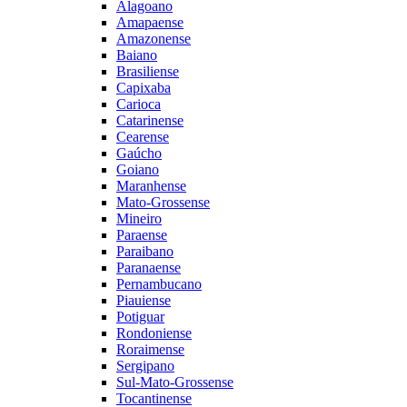
Alagoano
Amapaense
Amazonense
Baiano
Brasiliense
Capixaba
Carioca
Catarinense
Cearense
Gaúcho
Goiano
Maranhense
Mato-Grossense
Mineiro
Paraense
Paraibano
Paranaense
Pernambucano
Piauiense
Potiguar
Rondoniense
Roraimense
Sergipano
Sul-Mato-Grossense
Tocantinense