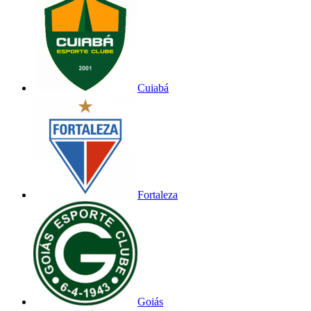
Cuiabá
Fortaleza
Goiás