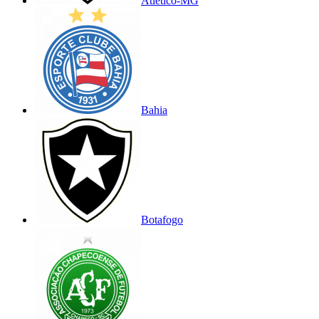
Atlético-MG
Bahia
Botafogo