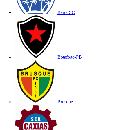
Barra-SC
Botafogo-PB
Brusque