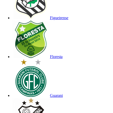
Figueirense
Floresta
Guarani