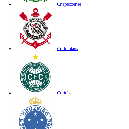
Chapecoense
Corinthians
Coritiba