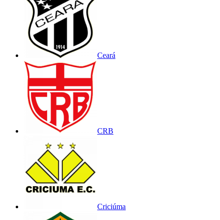
Ceará
CRB
Criciúma