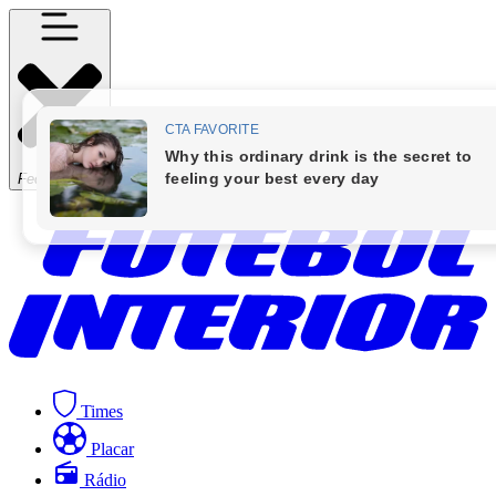
Fechar Menu
Times
Placar
Rádio