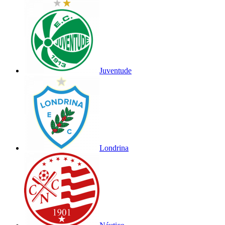
Juventude
Londrina