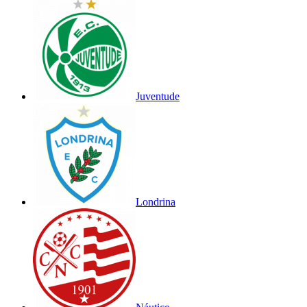
Juventude
Londrina