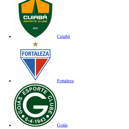
Cuiabá
Fortaleza
Goiás