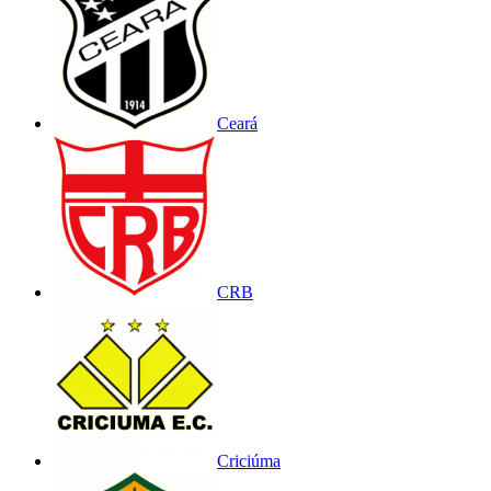
Ceará
CRB
Criciúma