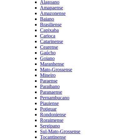
Alagoano
Amapaense
Amazonense
Baiano
Brasiliense
Capixaba
Carioca
Catarinense
Cearense
Gaúcho
Goiano
Maranhense
Mato-Grossense
Mineiro
Paraense
Paraibano
Paranaense
Pernambucano
Piauiense
Potiguar
Rondoniense
Roraimense
Sergipano
Sul-Mato-Grossense
Tocantinense