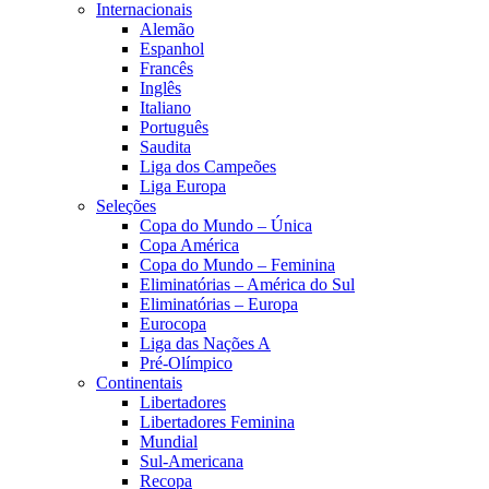
Internacionais
Alemão
Espanhol
Francês
Inglês
Italiano
Português
Saudita
Liga dos Campeões
Liga Europa
Seleções
Copa do Mundo – Única
Copa América
Copa do Mundo – Feminina
Eliminatórias – América do Sul
Eliminatórias – Europa
Eurocopa
Liga das Nações A
Pré-Olímpico
Continentais
Libertadores
Libertadores Feminina
Mundial
Sul-Americana
Recopa