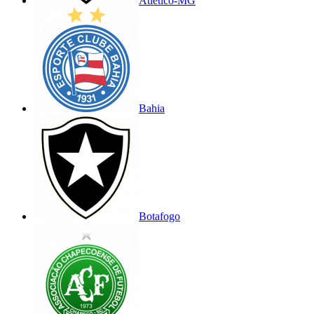
Atlético-MG
Bahia
Botafogo