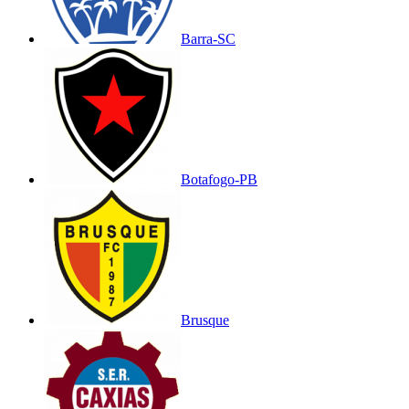
Barra-SC
Botafogo-PB
Brusque