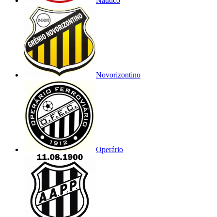
Náutico
Novorizontino
Operário