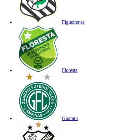
Figueirense
Floresta
Guarani