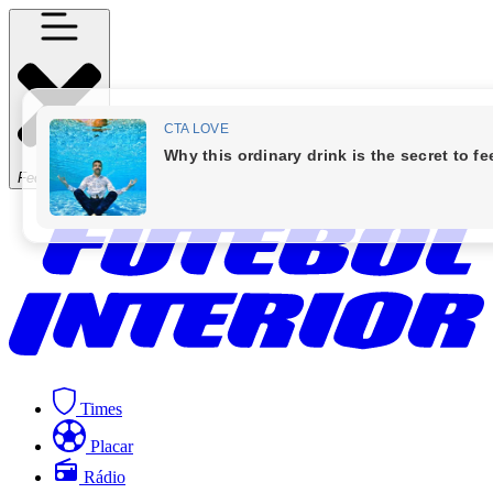
Fechar Menu
Times
Placar
Rádio