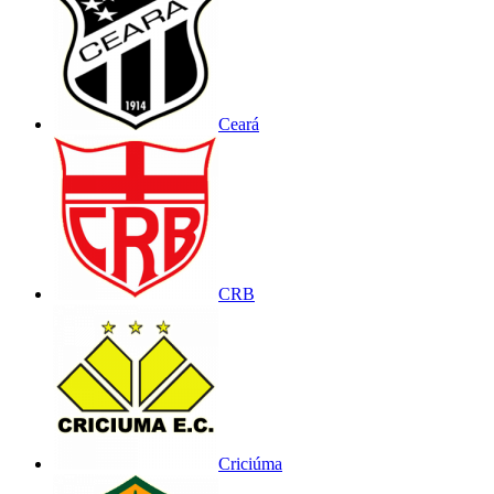
Ceará
CRB
Criciúma