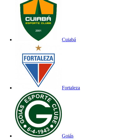
Cuiabá
Fortaleza
Goiás