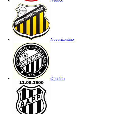
Náutico
Novorizontino
Operário