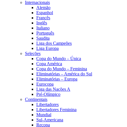
Internacionais
Alemão
Espanhol
Francês
Inglês
Italiano
Português
Saudita
Liga dos Campeões
Liga Europa
Seleções
Copa do Mundo – Única
Copa América
Copa do Mundo – Feminina
Eliminatórias – América do Sul
Eliminatórias – Europa
Eurocopa
Liga das Nações A
Pré-Olímpico
Continentais
Libertadores
Libertadores Feminina
Mundial
Sul-Americana
Recopa