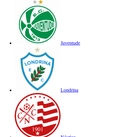
Juventude
Londrina