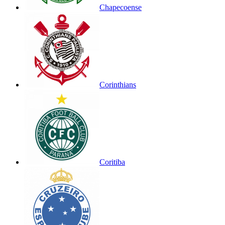
Chapecoense
Corinthians
Coritiba