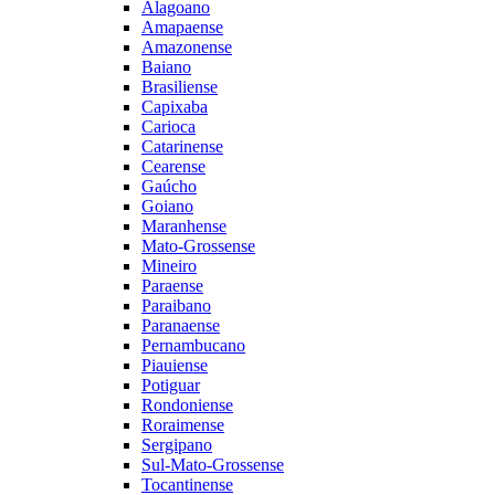
Alagoano
Amapaense
Amazonense
Baiano
Brasiliense
Capixaba
Carioca
Catarinense
Cearense
Gaúcho
Goiano
Maranhense
Mato-Grossense
Mineiro
Paraense
Paraibano
Paranaense
Pernambucano
Piauiense
Potiguar
Rondoniense
Roraimense
Sergipano
Sul-Mato-Grossense
Tocantinense