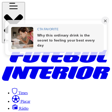
Fechar Menu
Times
Placar
Rádio