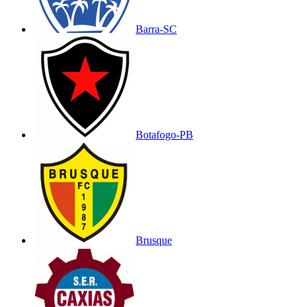
Barra-SC
Botafogo-PB
Brusque