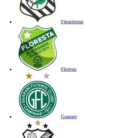
Figueirense
Floresta
Guarani