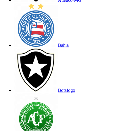
Atlético-MG
Bahia
Botafogo