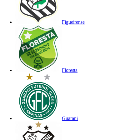
Figueirense
Floresta
Guarani