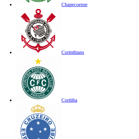
Chapecoense
Corinthians
Coritiba