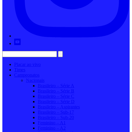
Placar ao vivo
Times
Campeonatos
Nacionais
Brasileiro – Série A
Brasileiro – Série B
Brasileiro – Série C
Brasileiro – Série D
Brasileiro – Aspirantes
Brasileiro – Sub-17
Brasileiro – Sub-20
Feminino – A1
Feminino – A2