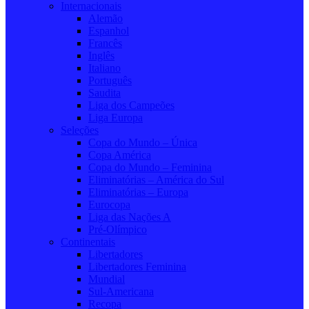
Internacionais
Alemão
Espanhol
Francês
Inglês
Italiano
Português
Saudita
Liga dos Campeões
Liga Europa
Seleções
Copa do Mundo – Única
Copa América
Copa do Mundo – Feminina
Eliminatórias – América do Sul
Eliminatórias – Europa
Eurocopa
Liga das Nações A
Pré-Olímpico
Continentais
Libertadores
Libertadores Feminina
Mundial
Sul-Americana
Recopa