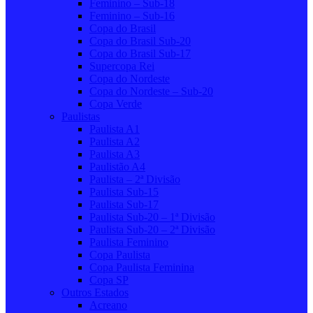
Feminino – Sub-18
Feminino – Sub-16
Copa do Brasil
Copa do Brasil Sub-20
Copa do Brasil Sub-17
Supercopa Rei
Copa do Nordeste
Copa do Nordeste – Sub-20
Copa Verde
Paulistas
Paulista A1
Paulista A2
Paulista A3
Paulistão A4
Paulista – 2ª Divisão
Paulista Sub-15
Paulista Sub-17
Paulista Sub-20 – 1ª Divisão
Paulista Sub-20 – 2ª Divisão
Paulista Feminino
Copa Paulista
Copa Paulista Feminina
Copa SP
Outros Estados
Acreano