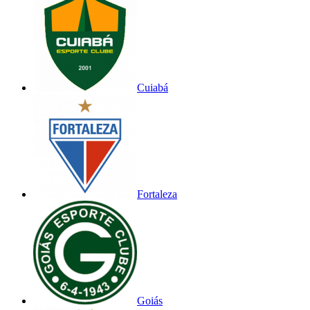
Cuiabá
Fortaleza
Goiás