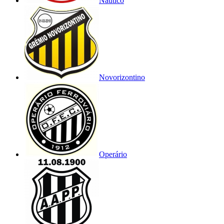
Náutico
Novorizontino
Operário