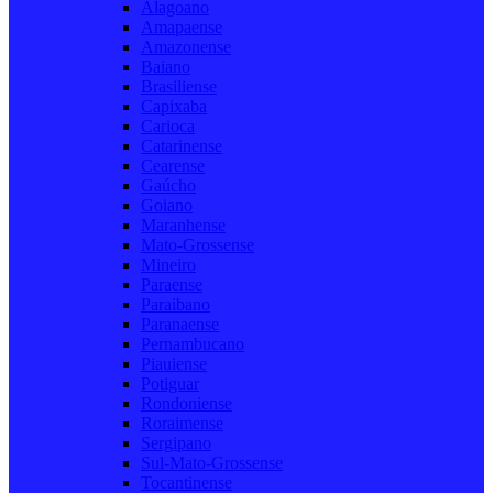
Alagoano
Amapaense
Amazonense
Baiano
Brasiliense
Capixaba
Carioca
Catarinense
Cearense
Gaúcho
Goiano
Maranhense
Mato-Grossense
Mineiro
Paraense
Paraibano
Paranaense
Pernambucano
Piauiense
Potiguar
Rondoniense
Roraimense
Sergipano
Sul-Mato-Grossense
Tocantinense