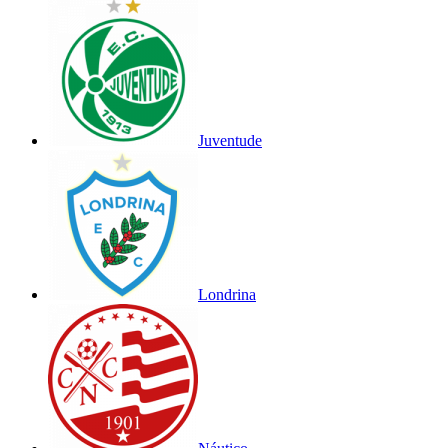
Juventude
Londrina