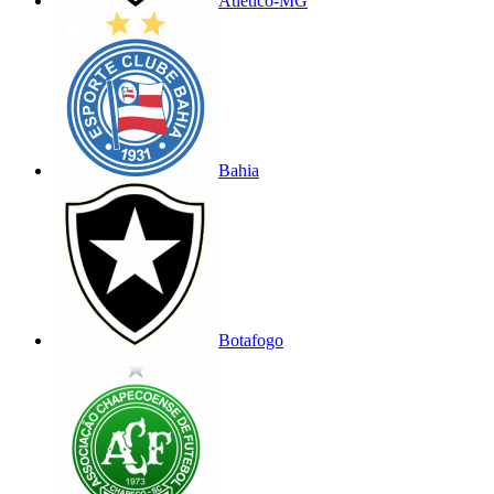
Atlético-MG
Bahia
Botafogo