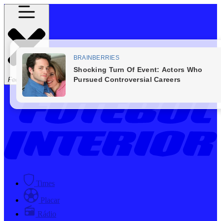
Fechar Menu
Times
Placar
Rádio