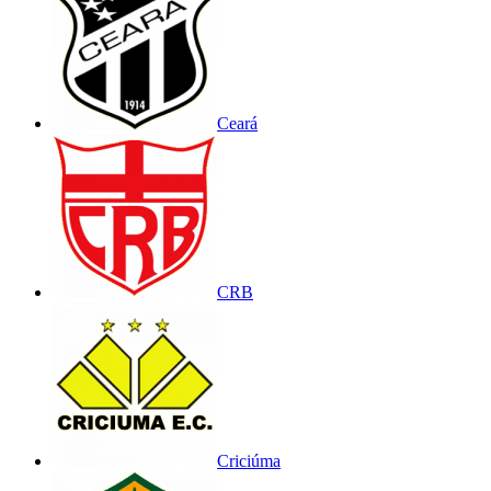
Ceará
CRB
Criciúma