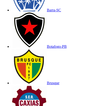
Barra-SC
Botafogo-PB
Brusque